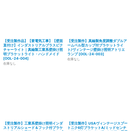
【受注製作品】【要電気工事】【壁面
【受注製作】真鍮製角度調整ダブルア
直付け】インダストリアルブラスピク
ームベル型カップ付ブラケットライ
チャーライト｜真鍮製工業系壁掛け照
ト/ヴィンテージ壁掛け照明アトリエ
明ブラケットライト・ハンドメイド
ランプ
[
OOL-24-003
]
[
OOL-24-004
]
在庫なし
在庫なし
【受注製作】工業系壁掛け照明インダ
【受注製作】USAヴィンテージスプー
ストリアルシェード＆フック付ブラケ
トニク6灯ブラケットA/ミッドセンチ