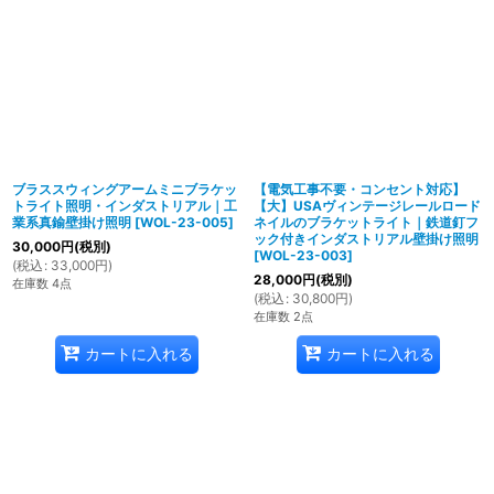
ブラススウィングアームミニブラケッ
【電気工事不要・コンセント対応】
トライト照明・インダストリアル｜工
【大】USAヴィンテージレールロード
業系真鍮壁掛け照明
[
WOL-23-005
]
ネイルのブラケットライト｜鉄道釘フ
ック付きインダストリアル壁掛け照明
30,000
円
(税別)
[
WOL-23-003
]
(
税込
:
33,000
円
)
28,000
円
(税別)
在庫数 4点
(
税込
:
30,800
円
)
在庫数 2点
カートに入れる
カートに入れる