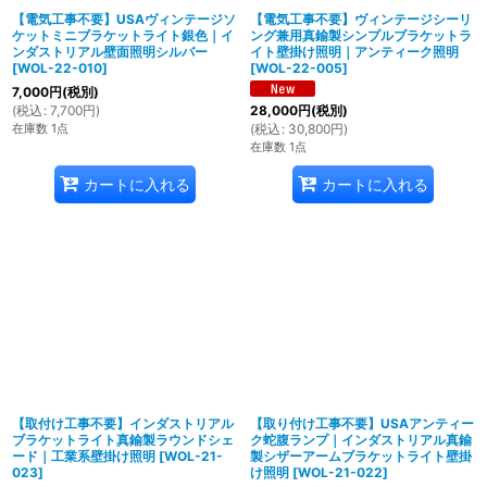
【電気工事不要】USAヴィンテージソ
【電気工事不要】ヴィンテージシーリ
ケットミニブラケットライト銀色｜イ
ング兼用真鍮製シンプルブラケットラ
ンダストリアル壁面照明シルバー
イト壁掛け照明｜アンティーク照明
[
WOL-22-010
]
[
WOL-22-005
]
7,000
円
(税別)
(
税込
:
7,700
円
)
28,000
円
(税別)
在庫数 1点
(
税込
:
30,800
円
)
在庫数 1点
カートに入れる
カートに入れる
【取付け工事不要】インダストリアル
【取り付け工事不要】USAアンティー
ブラケットライト真鍮製ラウンドシェ
ク蛇腹ランプ｜インダストリアル真鍮
ード｜工業系壁掛け照明
[
WOL-21-
製シザーアームブラケットライト壁掛
023
]
け照明
[
WOL-21-022
]