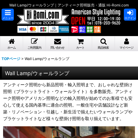
Wall Lamp/ウォールランプ｜アンティーク照明販売・通販 Hi-Romi.com
メニュー
ログイン
ホーム
ご利用案内
問い合わせ
カート
商品検索
マイページ
TOPページ
>
Wall Lamp/ウォールランプ
Wall Lamp/ウォールランプ
アンティーク照明から新品照明・輸入照明まで、おしゃれな壁掛け
照明（ブラケットライト・ウォールライト）を多数販売。アンティ
ーク照明やアメリカン照明などの輸入照明が始めてのお客様でも安
心して使える国内基準に適合の照明。一般住宅や店舗設計など新
築・リノベーション・引越し・新生活で揃えたいウォールランプや
ブラケットライトなど様々な壁掛け照明を取り揃えています。