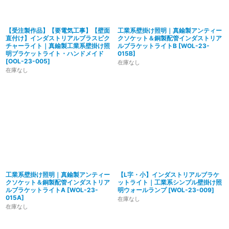
【受注製作品】【要電気工事】【壁面
工業系壁掛け照明｜真鍮製アンティー
直付け】インダストリアルブラスピク
クソケット＆銅製配管インダストリア
チャーライト｜真鍮製工業系壁掛け照
ルブラケットライトB
[
WOL-23-
明ブラケットライト・ハンドメイド
015B
]
[
OOL-23-005
]
在庫なし
在庫なし
工業系壁掛け照明｜真鍮製アンティー
【L字・小】インダストリアルブラケ
クソケット＆銅製配管インダストリア
ットライト｜工業系シンプル壁掛け照
ルブラケットライトA
[
WOL-23-
明ウォールランプ
[
WOL-23-009
]
015A
]
在庫なし
在庫なし