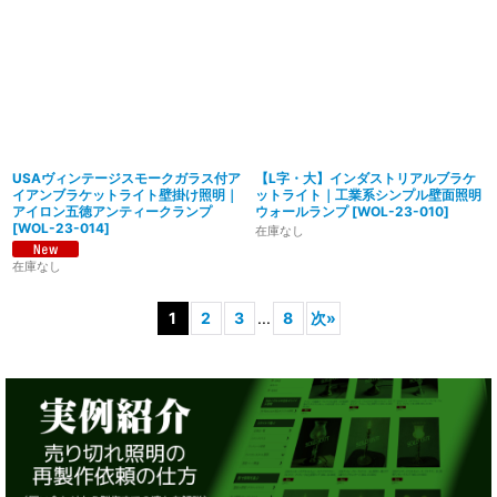
USAヴィンテージスモークガラス付ア
【L字・大】インダストリアルブラケ
イアンブラケットライト壁掛け照明｜
ットライト｜工業系シンプル壁面照明
アイロン五徳アンティークランプ
ウォールランプ
[
WOL-23-010
]
[
WOL-23-014
]
在庫なし
在庫なし
1
2
3
...
8
次
»