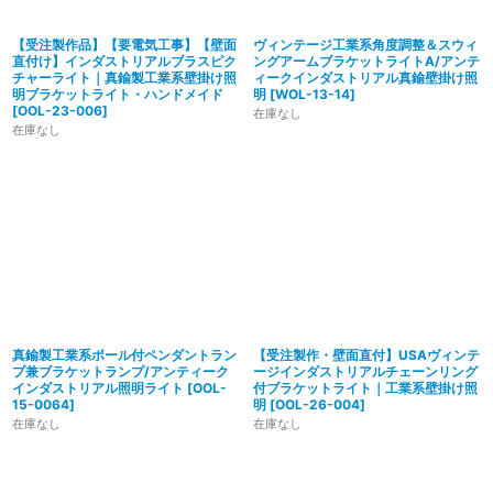
【受注製作品】【要電気工事】【壁面
ヴィンテージ工業系角度調整＆スウィ
直付け】インダストリアルブラスピク
ングアームブラケットライトA/アンテ
チャーライト｜真鍮製工業系壁掛け照
ィークインダストリアル真鍮壁掛け照
明ブラケットライト・ハンドメイド
明
[
WOL-13-14
]
[
OOL-23-006
]
在庫なし
在庫なし
真鍮製工業系ポール付ペンダントラン
【受注製作・壁面直付】USAヴィンテ
プ兼ブラケットランプ/アンティーク
ージインダストリアルチェーンリング
インダストリアル照明ライト
[
OOL-
付ブラケットライト｜工業系壁掛け照
15-0064
]
明
[
OOL-26-004
]
在庫なし
在庫なし