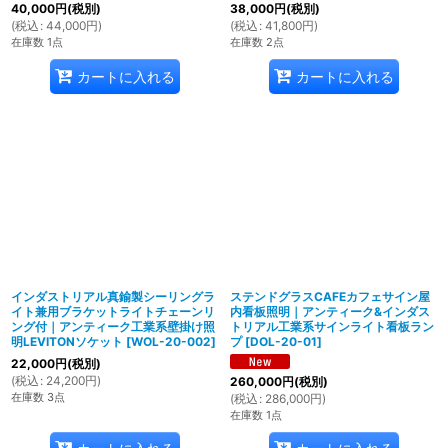
40,000
円
(税別)
38,000
円
(税別)
(
税込
:
44,000
円
)
(
税込
:
41,800
円
)
在庫数 1点
在庫数 2点
カートに入れる
カートに入れる
インダストリアル真鍮製シーリングラ
ステンドグラスCAFEカフェサイン屋
イト兼用ブラケットライトチェーンリ
内看板照明｜アンティーク&インダス
ング付｜アンティーク工業系壁掛け照
トリアル工業系サインライト看板ラン
明LEVITONソケット
[
WOL-20-002
]
プ
[
DOL-20-01
]
22,000
円
(税別)
(
税込
:
24,200
円
)
260,000
円
(税別)
在庫数 3点
(
税込
:
286,000
円
)
在庫数 1点