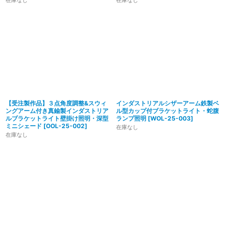
在庫なし
在庫なし
【受注製作品】３点角度調整&スウィ
インダストリアルシザーアーム鉄製ベ
ングアーム付き真鍮製インダストリア
ル型カップ付ブラケットライト・蛇腹
ルブラケットライト壁掛け照明・深型
ランプ照明
[
WOL-25-003
]
ミニシェード
[
OOL-25-002
]
在庫なし
在庫なし