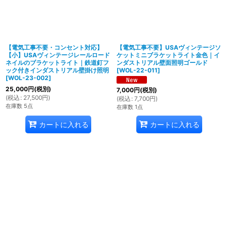
【電気工事不要・コンセント対応】
【電気工事不要】USAヴィンテージソ
【小】USAヴィンテージレールロード
ケットミニブラケットライト金色｜イ
ネイルのブラケットライト｜鉄道釘フ
ンダストリアル壁面照明ゴールド
ック付きインダストリアル壁掛け照明
[
WOL-22-011
]
[
WOL-23-002
]
25,000
円
(税別)
7,000
円
(税別)
(
税込
:
27,500
円
)
(
税込
:
7,700
円
)
在庫数 5点
在庫数 1点
カートに入れる
カートに入れる