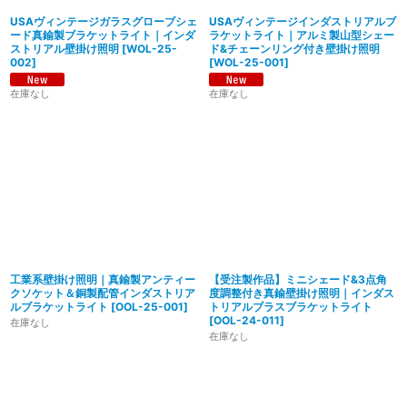
USAヴィンテージガラスグローブシェ
USAヴィンテージインダストリアルブ
ード真鍮製ブラケットライト｜インダ
ラケットライト｜アルミ製山型シェー
ストリアル壁掛け照明
[
WOL-25-
ド&チェーンリング付き壁掛け照明
002
]
[
WOL-25-001
]
在庫なし
在庫なし
工業系壁掛け照明｜真鍮製アンティー
【受注製作品】ミニシェード&3点角
クソケット＆銅製配管インダストリア
度調整付き真鍮壁掛け照明｜インダス
ルブラケットライト
[
OOL-25-001
]
トリアルブラスブラケットライト
[
OOL-24-011
]
在庫なし
在庫なし