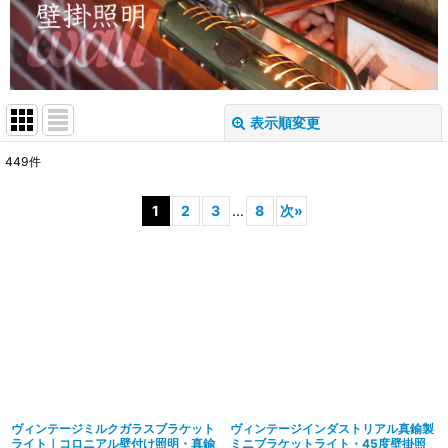
表示順変更
閉じる
449
件
表示数
:
1
2
3
...
8
次
»
在庫あり
並び順
:
絞り込む
ヴィンテージミルクガラスブラケット
ヴィンテージインダストリアル真鍮製
ライト｜コロニアル壁付け照明・真鍮
ミニブラケットライト・45度壁掛照