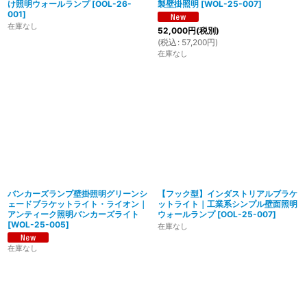
け照明ウォールランプ
[
OOL-26-
製壁掛照明
[
WOL-25-007
]
001
]
在庫なし
52,000
円
(税別)
(
税込
:
57,200
円
)
在庫なし
バンカーズランプ壁掛照明グリーンシ
【フック型】インダストリアルブラケ
ェードブラケットライト・ライオン｜
ットライト｜工業系シンプル壁面照明
アンティーク照明バンカーズライト
ウォールランプ
[
OOL-25-007
]
[
WOL-25-005
]
在庫なし
在庫なし