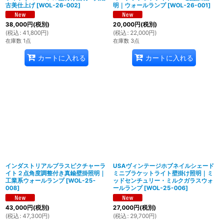
古美仕上げ
[
WOL-26-002
]
明｜ウォールランプ
[
WOL-26-001
]
38,000
円
(税別)
20,000
円
(税別)
(
税込
:
41,800
円
)
(
税込
:
22,000
円
)
在庫数 1点
在庫数 3点
カートに入れる
カートに入れる
インダストリアルブラスピクチャーラ
USAヴィンテージホブネイルシェード
イト２点角度調整付き真鍮壁掛照明｜
ミニブラケットライト壁掛け照明｜ミ
工業系ウォールランプ
[
WOL-25-
ッドセンチュリー・ミルクガラスウォ
008
]
ールランプ
[
WOL-25-006
]
43,000
円
(税別)
27,000
円
(税別)
(
税込
:
47,300
円
)
(
税込
:
29,700
円
)