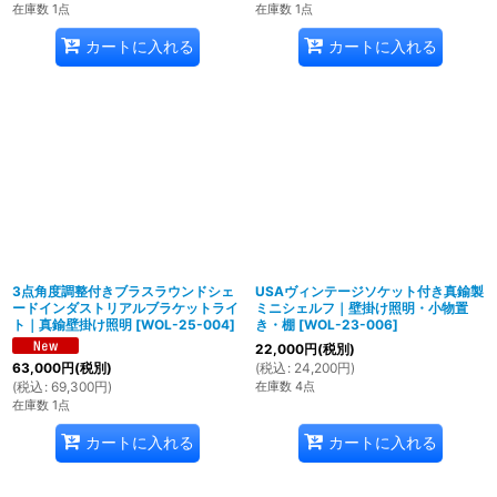
在庫数 1点
在庫数 1点
カートに入れる
カートに入れる
3点角度調整付きブラスラウンドシェ
USAヴィンテージソケット付き真鍮製
ードインダストリアルブラケットライ
ミニシェルフ｜壁掛け照明・小物置
ト｜真鍮壁掛け照明
[
WOL-25-004
]
き・棚
[
WOL-23-006
]
22,000
円
(税別)
(
税込
:
24,200
円
)
63,000
円
(税別)
在庫数 4点
(
税込
:
69,300
円
)
在庫数 1点
カートに入れる
カートに入れる