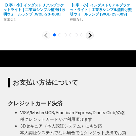
【L字・小】インダストリアルブラケ
【L字・小】インダストリアルブラケ
ットライト｜工業系シンプル壁掛け照
ットライト｜工業系シンプル壁掛け照
明ウォールランプ
[
WOL-23-009
]
明ウォールランプ
[
WOL-23-009
]
在庫なし
在庫なし
製造からアフターフォローまで自店で行う一貫
体制
特殊な形状・100年変わらず愛され続けるソケ
ハイロミドットコムでは、アンティーク照明のリメイクやオ
ットを使用
リジナル照明の製造、販売から納品、修理などのアフタフォ
ローまで一貫して自店工房で行っています。デザインから製
ハイロミドットコムの照明にはアメリカンソケットを使用し
造まで行うオリジナル照明の製作はもちろん、アンティーク
ています。特徴的なのは、電球をねじ込むところにボール紙
やヴィンテージの照明はカスタムしたりリメイクして販売し
の筒のようなインシュレーター（特殊なカーボンで出来た絶
お支払い方法について
ています。ハンドメイドによる小規模生産により、他にはな
縁体）が使われていることです。エジソンが電球を発明した
い渋くてかっこいいヴィンテージスタイル照明をご提案して
100年以上前からこの形状は変わらず、現地アメリカで今な
います。
お愛され続けるソケットを使用しています。
クレジットカード決済
◆もっと詳しく見る
VISA/Master/JCB/American Express/Diners Club/の各
種クレジットカードがご利用頂けます
3Dセキュア（本人認証システム）にも対応
本人認証システムでない場合でもクレジット決済でお買