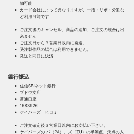
物可能
カード会社によって異なりますが、一括・リボ・分割な
ど利用可能です
ご注文後のキャンセル、商品の追加、ご注文の統合は出
来ません
ご注文日から３営業日以内に発送。
受注製作品の場合は利用できません。
発送と同日に決済
銀行振込
住信SBIネット銀行
ブドウ支店
安心のPSE適合照明・電気用品安全法の遵守
普通口座
暮らしを照らす名脇役・こだわりのヴィンテー
ハイロミドットコムで販売する照明は１点残らずPSE検査に
1683926
ジスタイル
合格した照明です。製造後や出荷前に検査を行うため、当店
ケイパーズ ヒロミ
照明は暮らしの名脇役！メインのスーツが良いのに、靴や時
のオリジナル照明はもちろん、アンティークやヴィンテージ
計がダサいとイマイチ決まらない。住宅や店舗も同じく照明
の古い照明も安心してお使い頂けます。当店は製造事業者と
ご注文確定後３営業日以内にお支払い下さい。
がダサいだけでせっかくの良い建築やインテリアも台無しで
して近畿経済産業局へ特定電気用品以外の電気用品の製造事
ケイパーズの パ（PA）、ズ（ZU）の半濁点、濁点の入