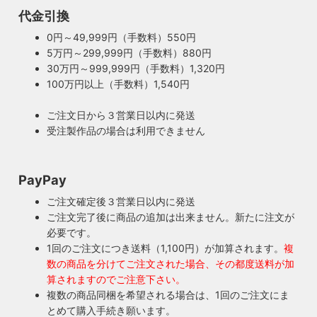
100年近く前のソケットも復活・特殊な絶縁体
代金引換
ヴィンテージスタイルの照明製作に欠かせない古いソケッ
0円～49,999円（手数料）550円
ト。何十年、時には100年近く前のソケットシェルを使うこ
5万円～299,999円（手数料）880円
ともあります。ところが100年近く前のソケットに使われて
もしもの時も安心・製作担当者が修理を行いま
30万円～999,999円（手数料）1,320円
いたインシュレーター（絶縁体）はご覧の通り炭化してボロ
す
100万円以上（手数料）1,540円
ボロに。当店では専門機関に依頼し、特殊カーボンを使いオ
ご購入頂いた照明がもしも故障した場合は、すぐに当店にご
リジナルのインシュレーターを製造しました。これで100年
ご注文日から３営業日以内に発送
連絡ください！ハンドメイド照明やアンティーク照明は修理
近く前のソケットも安心してお使い頂けます。
受注製作品の場合は利用できません
が心配とよくお声を頂きますが、当店では器具を製作した本
人が責任をもって修理にあたります。造ったりカスタムした
本人だからこそ分かる不具合を見逃しません。
PayPay
◆もっと詳しく見る
ご注文確定後３営業日以内に発送
ご注文完了後に商品の追加は出来ません。新たに注文が
必要です。
1回のご注文につき送料（1,100円）が加算されます。
複
数の商品を分けてご注文された場合、その都度送料が加
算されますのでご注意下さい。
複数の商品同梱を希望される場合は、1回のご注文にま
とめて購入手続き願います。