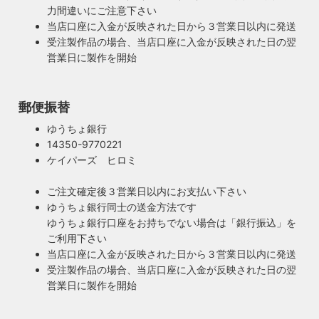
す。ハイロミドットコムがこだわるのは、旧き良きアメリカ
業者として届出を行っております。
力間違いにご注意下さい
のインテリアや工業製品の重厚感やゴージャスさ。それでい
当店口座に入金が反映された日から３営業日以内に発送
て飽きの来ない無垢さや素朴さを追求したヴィンテージスタ
受注製作品の場合、当店口座に入金が反映された日の翌
イルでの提案にこだわっています。
営業日に製作を開始
◆もっと詳しく見る
郵便振替
ゆうちょ銀行
14350-9770221
ケイパーズ ヒロミ
ご注文確定後３営業日以内にお支払い下さい
ゆうちょ銀行同士の送金方法です
ゆうちょ銀行口座をお持ちでない場合は「銀行振込」を
ご利用下さい
当店口座に入金が反映された日から３営業日以内に発送
受注製作品の場合、当店口座に入金が反映された日の翌
営業日に製作を開始