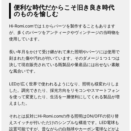
便利な時代だからこそ旧き良き時代
のものを愉しむ
Hi-Romi.comでは１からパーツを製作することもあります
が、多くのパーツをアンティークやヴィンテージの当時物を
使用しています。
長い年月をかけて受け継がれて来た照明やパーツには使用で
刻まれた傷や汚れが付いています。そのダメージ１つ１つは
決して現在販売されている既製品や量産品には出せない素敵
な風合いです。
LEDが広く世界で使われるようになり、照明も様変わりしま
した。調光できたり、採光方向をリモコンやスマートフォン
を使って変更したり、生活を一層便利にしてくれる製品が増
えました。
それとは反対にHi-Romi.comの作る照明はON/OFFの切り替
えスイッチが付いただけのシンプルな構造です。LED電球も
設置可能ですが、昔ながらの白熱球やカーボン電球などがよ