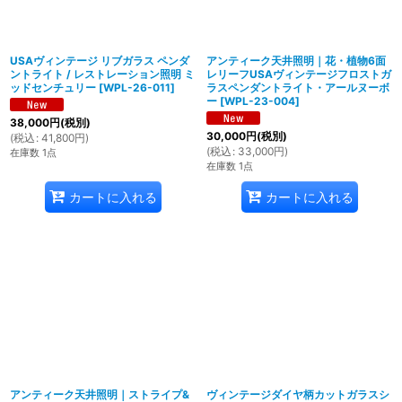
USAヴィンテージ リブガラス ペンダ
アンティーク天井照明｜花・植物6面
ントライト / レストレーション照明 ミ
レリーフUSAヴィンテージフロストガ
ッドセンチュリー
[
WPL-26-011
]
ラスペンダントライト・アールヌーボ
ー
[
WPL-23-004
]
38,000
円
(税別)
30,000
円
(税別)
(
税込
:
41,800
円
)
(
税込
:
33,000
円
)
在庫数 1点
在庫数 1点
カートに入れる
カートに入れる
アンティーク天井照明｜ストライプ&
ヴィンテージダイヤ柄カットガラスシ