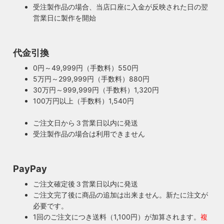
受注製作品の場合、当店口座に入金が反映された日の翌
営業日に製作を開始
100年近く前のソケットも復活・特殊な絶縁体
代金引換
ヴィンテージスタイルの照明製作に欠かせない古いソケッ
0円～49,999円（手数料）550円
ト。何十年、時には100年近く前のソケットシェルを使うこ
5万円～299,999円（手数料）880円
ともあります。ところが100年近く前のソケットに使われて
もしもの時も安心・製作担当者が修理を行いま
30万円～999,999円（手数料）1,320円
いたインシュレーター（絶縁体）はご覧の通り炭化してボロ
す
100万円以上（手数料）1,540円
ボロに。当店では専門機関に依頼し、特殊カーボンを使いオ
ご購入頂いた照明がもしも故障した場合は、すぐに当店にご
リジナルのインシュレーターを製造しました。これで100年
ご注文日から３営業日以内に発送
連絡ください！ハンドメイド照明やアンティーク照明は修理
近く前のソケットも安心してお使い頂けます。
受注製作品の場合は利用できません
が心配とよくお声を頂きますが、当店では器具を製作した本
人が責任をもって修理にあたります。造ったりカスタムした
本人だからこそ分かる不具合を見逃しません。
PayPay
◆もっと詳しく見る
ご注文確定後３営業日以内に発送
ご注文完了後に商品の追加は出来ません。新たに注文が
必要です。
1回のご注文につき送料（1,100円）が加算されます。
複