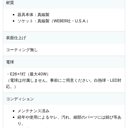
材質
器具本体：真鍮製
ソケット：真鍮製（WEBER社・U.S.A.）
表面仕上げ
コーティング無し
電球
・E26×1灯（最大40W）
（電球は付属しません。事前にご用意ください。白熱球・LED対
応。）
コンディション
メンテナンス済み
経年や使用によるヤレ、汚れ、細部のパーツには錆び等あ
り。