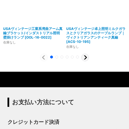
USAヴィンテージ工業系湾曲アーム真
USAヴィンテージ卓上照明ミルクガラ
鍮ブラケット/インダストリアル照明
スとクリアガラスのテーブルランプ｜
壁掛けランプ
[
OOL-16-0022
]
ヴィクトリアンアンティーク真鍮
[
ACS-10-195
]
在庫なし
在庫なし
製造からアフターフォローまで自店で行う一貫
体制
特殊な形状・100年変わらず愛され続けるソケ
ハイロミドットコムでは、アンティーク照明のリメイクやオ
ットを使用
リジナル照明の製造、販売から納品、修理などのアフタフォ
ローまで一貫して自店工房で行っています。デザインから製
ハイロミドットコムの照明にはアメリカンソケットを使用し
造まで行うオリジナル照明の製作はもちろん、アンティーク
ています。特徴的なのは、電球をねじ込むところにボール紙
やヴィンテージの照明はカスタムしたりリメイクして販売し
の筒のようなインシュレーター（特殊なカーボンで出来た絶
お支払い方法について
ています。ハンドメイドによる小規模生産により、他にはな
縁体）が使われていることです。エジソンが電球を発明した
い渋くてかっこいいヴィンテージスタイル照明をご提案して
100年以上前からこの形状は変わらず、現地アメリカで今な
います。
お愛され続けるソケットを使用しています。
クレジットカード決済
◆もっと詳しく見る