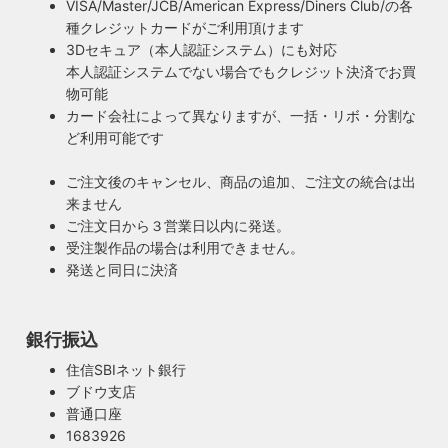
VISA/Master/JCB/American Express/Diners Club/の各
種クレジットカードがご利用頂けます
3Dセキュア（本人認証システム）にも対応
本人認証システムでない場合でもクレジット決済でお買
物可能
カード会社によって異なりますが、一括・リボ・分割な
ど利用可能です
ご注文後のキャンセル、商品の追加、ご注文の統合は出
来ません
ご注文日から３営業日以内に発送。
受注製作品の場合は利用できません。
発送と同日に決済
銀行振込
住信SBIネット銀行
ブドウ支店
安心のPSE適合照明・電気用品安全法の遵守
普通口座
暮らしを照らす名脇役・こだわりのヴィンテー
ハイロミドットコムで販売する照明は１点残らずPSE検査に
1683926
ジスタイル