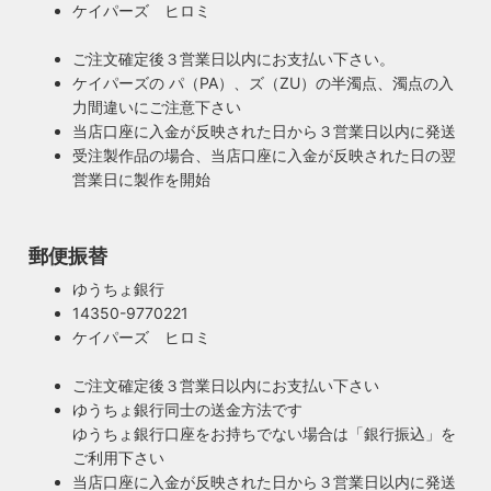
合格した照明です。製造後や出荷前に検査を行うため、当店
ケイパーズ ヒロミ
照明は暮らしの名脇役！メインのスーツが良いのに、靴や時
のオリジナル照明はもちろん、アンティークやヴィンテージ
計がダサいとイマイチ決まらない。住宅や店舗も同じく照明
の古い照明も安心してお使い頂けます。当店は製造事業者と
ご注文確定後３営業日以内にお支払い下さい。
がダサいだけでせっかくの良い建築やインテリアも台無しで
して近畿経済産業局へ特定電気用品以外の電気用品の製造事
ケイパーズの パ（PA）、ズ（ZU）の半濁点、濁点の入
す。ハイロミドットコムがこだわるのは、旧き良きアメリカ
業者として届出を行っております。
力間違いにご注意下さい
のインテリアや工業製品の重厚感やゴージャスさ。それでい
当店口座に入金が反映された日から３営業日以内に発送
て飽きの来ない無垢さや素朴さを追求したヴィンテージスタ
受注製作品の場合、当店口座に入金が反映された日の翌
イルでの提案にこだわっています。
営業日に製作を開始
◆もっと詳しく見る
郵便振替
ゆうちょ銀行
14350-9770221
ケイパーズ ヒロミ
ご注文確定後３営業日以内にお支払い下さい
ゆうちょ銀行同士の送金方法です
ゆうちょ銀行口座をお持ちでない場合は「銀行振込」を
ご利用下さい
当店口座に入金が反映された日から３営業日以内に発送