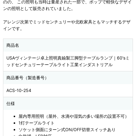
のの、 この照明も当時は量産された一部で、ポップで軽快なデザイ
ンの照明として販売されていました。
アレンジ次第でミッドセンチュリーや北欧家具ともマッチするデザ
インです。
商品名
USAヴィンテージ卓上照明真鍮製三脚型テーブルランプ｜60'sミ
ッドセンチュリーテーブルライト工業インダストリアル
商品番号（製造番号）
ACS-10-254
仕様
屋内専用照明（屋外、水滴や湿気の多い場所の設置不可）
1灯テーブルライト
ソケット側面にターン式ON/OFF切替スイッチあり