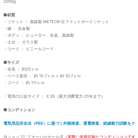
2000g
■
材質
・ソケット ： 真鍮製 METEOR 社ファットボーイソケット
・鍵 ： 合金製
・ボディ ： ピューター、合金、真鍮製
・土台 ： ガラス製
・コード ： ビニールコード
■
サイズ
・全高 ： 約25ｃｍ
・ベース直径 ： 約 10.7ｃｍ × 約 10.7ｃｍ
・コード ： 約 111ｃｍ
・電球の口金サイズ ： Ｅ26（最大消費電力 25Ｗまで）
■
コンディション
電気用品安全法（PSE）に基づく外観検査、通電検査、絶縁耐力試験をク
当ショップにてオーバーホール済
（実際に使用可能なコンディションです