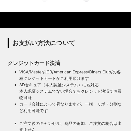
特殊な形状・100年変わらず愛され続けるソケ
ハイロミドットコムでは、アンティーク照明のリメイクやオ
ットを使用
リジナル照明の製造、販売から納品、修理などのアフタフォ
ローまで一貫して自店工房で行っています。デザインから製
ハイロミドットコムの照明にはアメリカンソケットを使用し
造まで行うオリジナル照明の製作はもちろん、アンティーク
ています。特徴的なのは、電球をねじ込むところにボール紙
やヴィンテージの照明はカスタムしたりリメイクして販売し
の筒のようなインシュレーター（特殊なカーボンで出来た絶
ています。ハンドメイドによる小規模生産により、他にはな
縁体）が使われていることです。エジソンが電球を発明した
お支払い方法について
い渋くてかっこいいヴィンテージスタイル照明をご提案して
100年以上前からこの形状は変わらず、現地アメリカで今な
います。
お愛され続けるソケットを使用しています。
◆もっと詳しく見る
クレジットカード決済
VISA/Master/JCB/American Express/Diners Club/の各
種クレジットカードがご利用頂けます
3Dセキュア（本人認証システム）にも対応
本人認証システムでない場合でもクレジット決済でお買
物可能
カード会社によって異なりますが、一括・リボ・分割な
ど利用可能です
ご注文後のキャンセル、商品の追加、ご注文の統合は出
来ません