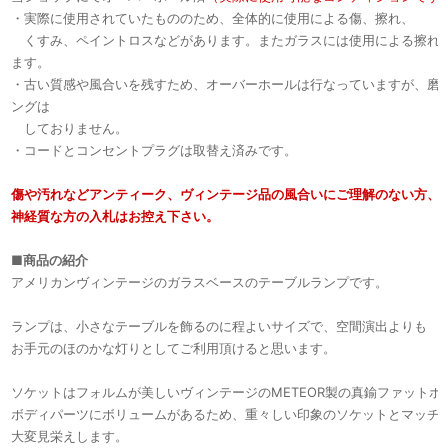
・実際に使用されていたもののため、全体的に使用による傷、擦れ、
くすみ、ペイントロスなどがあります。またガラスには使用による擦れ
ます。
・古い質感や風合いを残すため、オーバーホールは行なっていますが、磨
ングは
しておりません。
・コードとコンセントプラグは取替え済みです。
傷や汚れなどアンティーク、ヴィンテージ品の風合いにご理解のない方、
神経質な方の入札はお控え下さい。
■
商品の紹介
アメリカンヴィンテージのガラスベースのテーブルランプです。
ランプは、小さなテーブルを飾るのに程よいサイズで、空間演出よりも
お手元のほのかな灯りとしてご利用頂けると思います。
ソケットはフォルムが美しいヴィンテージのMETEOR製の真鍮ファットボ
ボディパーツにボリュームがあるため、重々しい印象のソケットとマッチ
大変見栄えします。