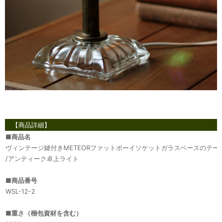
【商品詳細】
■
商品名
ヴィンテージ鍵付きMETEORファットボーイソケットガラスベースのテー
/アンティーク卓上ライト
■
商品番号
WSL-12-2
■
重さ（梱包資材を含む）