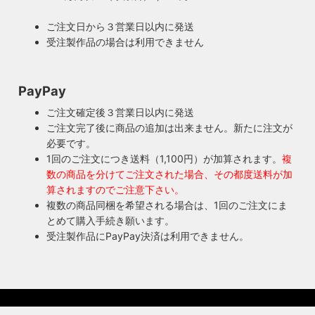
ご購入頂いた照明がもしも故障した場合は、すぐに当店にご
リジナルのインシュレーターを製造しました。これで100年
連絡ください！ハンドメイド照明やアンティーク照明は修理
近く前のソケットも安心してお使い頂けます。
ご注文日から３営業日以内に発送
が心配とよくお声を頂きますが、当店では器具を製作した本
受注製作品の場合は利用できません
人が責任をもって修理にあたります。造ったりカスタムした
本人だからこそ分かる不具合を見逃しません。
◆もっと詳しく見る
PayPay
ご注文確定後３営業日以内に発送
ご注文完了後に商品の追加は出来ません。新たに注文が
必要です。
1回のご注文につき送料（1,100円）が加算されます。
複
数の商品を分けてご注文された場合、その都度送料が加
算されますのでご注意下さい。
複数の商品同梱を希望される場合は、1回のご注文にま
とめて購入手続き願います。
受注製作品にPayPay決済は利用できません。