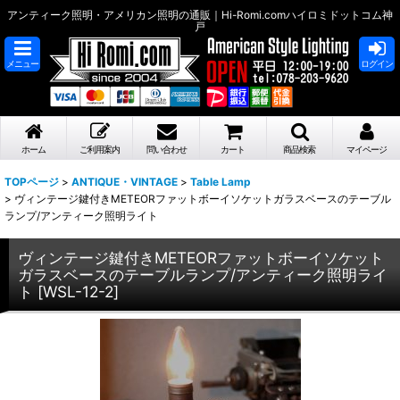
アンティーク照明・アメリカン照明の通販｜Hi-Romi.comハイロミドットコム神
戸
メニュー
ログイン
ホーム
ご利用案内
問い合わせ
カート
商品検索
マイページ
TOPページ
>
ANTIQUE・VINTAGE
>
Table Lamp
>
ヴィンテージ鍵付きMETEORファットボーイソケットガラスベースのテーブル
ランプ/アンティーク照明ライト
ヴィンテージ鍵付きMETEORファットボーイソケット
ガラスベースのテーブルランプ/アンティーク照明ライ
ト
[
WSL-12-2
]