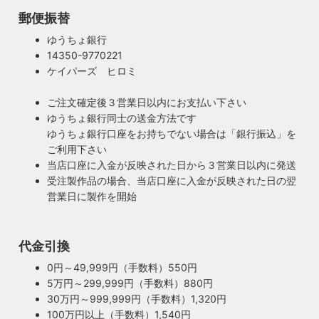
郵便振替
ゆうちょ銀行
14350-9770221
ケイパーズ ヒロミ
ご注文確定後３営業日以内にお支払い下さい
ゆうちょ銀行同士の送金方法です
ゆうちょ銀行口座をお持ちでない場合は「銀行振込」を
ご利用下さい
当店口座に入金が反映された日から３営業日以内に発送
受注製作品の場合、当店口座に入金が反映された日の翌
営業日に製作を開始
100年近く前のソケットも復活・特殊な絶縁体
代金引換
ヴィンテージスタイルの照明製作に欠かせない古いソケッ
ト。何十年、時には100年近く前のソケットシェルを使うこ
0円～49,999円（手数料）550円
ともあります。ところが100年近く前のソケットに使われて
5万円～299,999円（手数料）880円
もしもの時も安心・製作担当者が修理を行いま
いたインシュレーター（絶縁体）はご覧の通り炭化してボロ
30万円～999,999円（手数料）1,320円
す
ボロに。当店では専門機関に依頼し、特殊カーボンを使いオ
100万円以上（手数料）1,540円