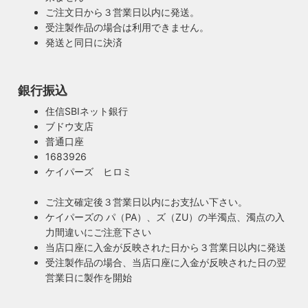
ご注文日から３営業日以内に発送。
受注製作品の場合は利用できません。
発送と同日に決済
銀行振込
住信SBIネット銀行
安心のPSE適合照明・電気用品安全法の遵守
ブドウ支店
暮らしを照らす名脇役・こだわりのヴィンテー
普通口座
ハイロミドットコムで販売する照明は１点残らずPSE検査に
ジスタイル
1683926
合格した照明です。製造後や出荷前に検査を行うため、当店
ケイパーズ ヒロミ
照明は暮らしの名脇役！メインのスーツが良いのに、靴や時
のオリジナル照明はもちろん、アンティークやヴィンテージ
計がダサいとイマイチ決まらない。住宅や店舗も同じく照明
の古い照明も安心してお使い頂けます。当店は製造事業者と
ご注文確定後３営業日以内にお支払い下さい。
がダサいだけでせっかくの良い建築やインテリアも台無しで
して近畿経済産業局へ特定電気用品以外の電気用品の製造事
ケイパーズの パ（PA）、ズ（ZU）の半濁点、濁点の入
す。ハイロミドットコムがこだわるのは、旧き良きアメリカ
業者として届出を行っております。
力間違いにご注意下さい
のインテリアや工業製品の重厚感やゴージャスさ。それでい
当店口座に入金が反映された日から３営業日以内に発送
て飽きの来ない無垢さや素朴さを追求したヴィンテージスタ
受注製作品の場合、当店口座に入金が反映された日の翌
イルでの提案にこだわっています。
営業日に製作を開始
◆もっと詳しく見る