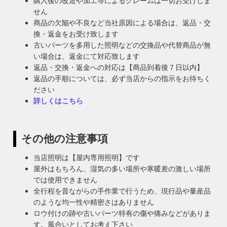
購入後の改造や加工等によるクレームは一切お受けしま
せん
商品の欠陥や不良など当社原因による場合は、返品・交
換・返金をお受け致します
古いパーツを多用した照明などの交換品や代替商品が無
い場合は、返金にて対応致します
返品・交換・返金への対応は【商品到着後７日以内】
返品の手順については、必ず当店からの指示をお待ちく
ださい
詳しくはこちら
その他の注意事項
当店照明は【屋内専用照明】です
屋外はもちろん、湿気の多い場所や寒暖差の激しい場所
では使用できません
全行程を昔ながらの手作業で行うため、現行品や量産品
のような均一性や精密さはありません
ロウ付けの跡や古いパーツ特有の傷や痛みなどがありま
す。風合いとしてお考え下さい