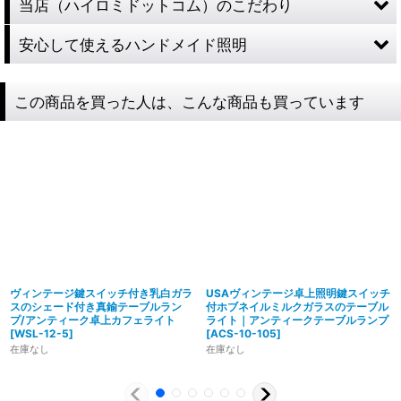
当店（ハイロミドットコム）のこだわり
安心して使えるハンドメイド照明
この商品を買った人は、こんな商品も買っています
ヴィンテージ鍵スイッチ付き乳白ガラ
USAヴィンテージ卓上照明鍵スイッチ
スのシェード付き真鍮テーブルラン
付ホブネイルミルクガラスのテーブル
プ/アンティーク卓上カフェライト
ライト｜アンティークテーブルランプ
[
WSL-12-5
]
[
ACS-10-105
]
在庫なし
在庫なし
製造からアフターフォローまで自店で行う一貫
体制