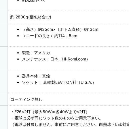
約 2800g(梱包材含む)
（高さ）約35cm×（ボトム直径）約13cm
（コードの長さ）約114．5cm
製造：アメリカ
メンテナンス：日本（Hi-Romi.com）
器具本体：真鍮
ソケット： 真鍮製LEVITON社（U.S.A.）
コーティング無し
・E26×2灯（最大80W＝各40Wまで×2灯）
・電球は必ず同じワット数のものをご用意下さい。
（電球は付属しません。事前にご用意ください。白熱球・LED対