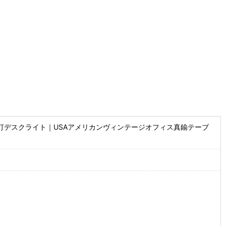
灯デスクライト｜USAアメリカンヴィンテージオフィス真鍮テーブ