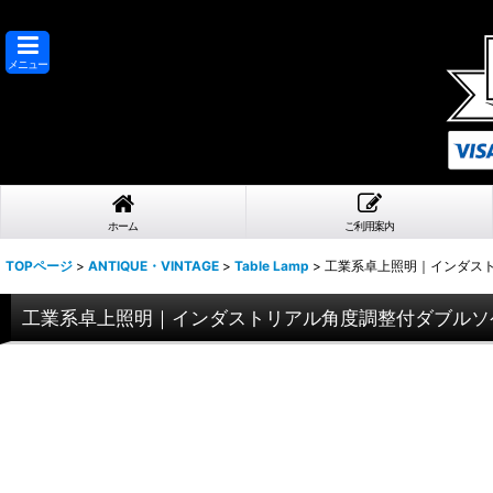
メニュー
ホーム
ご利用案内
TOPページ
>
ANTIQUE・VINTAGE
>
Table Lamp
>
工業系卓上照明｜インダス
工業系卓上照明｜インダストリアル角度調整付ダブルソ