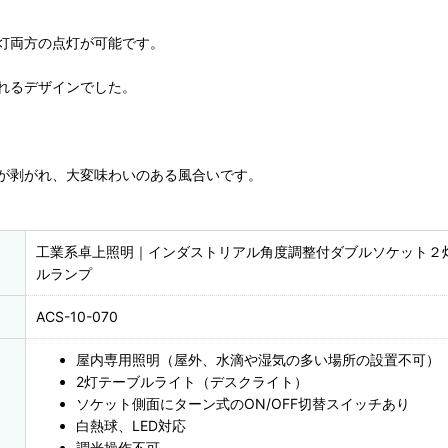
灯両方の点灯が可能です。
れるデザインでした。
が剥がれ、大変味わいのある風合いです。
工業系卓上照明｜インダストリアル角度調整付ダブルソケット２
ルランプ
ACS-10-070
屋内専用照明（屋外、水滴や湿気の多い場所の設置不可）
2灯テーブルライト（デスクライト）
ソケット側面にターン式のON/OFF切替スイッチあり
白熱球、LED対応
調光操作不可