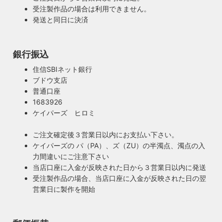
受注製作品の場合は利用できません。
発送と同日に決済
銀行振込
安心のPSE適合照明・電気用品安全法の遵守
暮らしを照らす名脇役・こだわりのヴィンテー
住信SBIネット銀行
ハイロミドットコムで販売する照明は１点残らずPSE検査に
ジスタイル
ブドウ支店
合格した照明です。製造後や出荷前に検査を行うため、当店
普通口座
照明は暮らしの名脇役！メインのスーツが良いのに、靴や時
のオリジナル照明はもちろん、アンティークやヴィンテージ
1683926
計がダサいとイマイチ決まらない。住宅や店舗も同じく照明
の古い照明も安心してお使い頂けます。当店は製造事業者と
ケイパーズ ヒロミ
がダサいだけでせっかくの良い建築やインテリアも台無しで
して近畿経済産業局へ特定電気用品以外の電気用品の製造事
す。ハイロミドットコムがこだわるのは、旧き良きアメリカ
業者として届出を行っております。
ご注文確定後３営業日以内にお支払い下さい。
のインテリアや工業製品の重厚感やゴージャスさ。それでい
ケイパーズの パ（PA）、ズ（ZU）の半濁点、濁点の入
て飽きの来ない無垢さや素朴さを追求したヴィンテージスタ
力間違いにご注意下さい
イルでの提案にこだわっています。
当店口座に入金が反映された日から３営業日以内に発送
◆もっと詳しく見る
受注製作品の場合、当店口座に入金が反映された日の翌
営業日に製作を開始