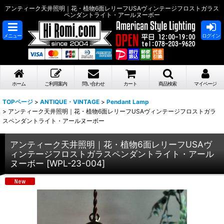
アンティーク天井照明｜花・植物6面レリーフUSAヴィンテージフロストガラス
ペンダントライト・アールヌーボー
メニュー
ログイン
ホーム
ご利用案内
問い合わせ
カート
商品検索
マイページ
TOPページ
>
ANTIQUE・VINTAGE
>
Pendant Lamp
>
アンティーク天井照明｜花・植物6面レリーフUSAヴィンテージフロストガラ
スペンダントライト・アールヌーボー
アンティーク天井照明｜花・植物6面レリーフUSAヴ
ィンテージフロストガラスペンダントライト・アール
ヌーボー
[
WPL-23-004
]