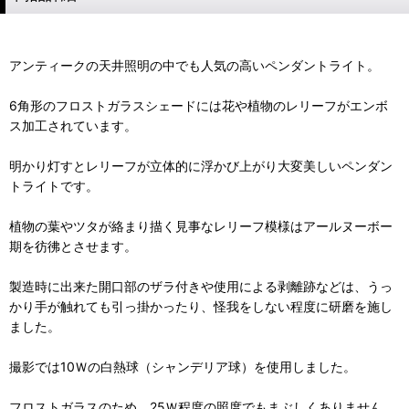
アンティークの天井照明の中でも人気の高いペンダントライト。
6角形のフロストガラスシェードには花や植物のレリーフがエンボ
ス加工されています。
明かり灯すとレリーフが立体的に浮かび上がり大変美しいペンダン
トライトです。
植物の葉やツタが絡まり描く見事なレリーフ模様はアールヌーボー
期を彷彿とさせます。
製造時に出来た開口部のザラ付きや使用による剥離跡などは、うっ
かり手が触れても引っ掛かったり、怪我をしない程度に研磨を施し
ました。
撮影では10Ｗの白熱球（シャンデリア球）を使用しました。
フロストガラスのため、25Ｗ程度の照度でもまぶしくありません。