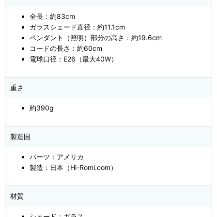
全長：約83cm
ガラスシェード直径：約11.1cm
ペンダント（照明）部分の高さ：約19.6cm
コードの長さ：約60cm
電球口径：E26（最大40W）
重さ
約390g
製造国
パーツ：アメリカ
製造：日本（Hi-Romi.com）
材質
シェード：ガラス