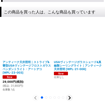
この商品を買った人は、こんな商品も買っています
アンティーク天井照明｜ストライプ&
USAヴィンテージガラスシェード&真
蕾型USAヴィンテージフロストガラス
鍮製シーリングライト｜アンティーク
ペンダントライト・アートデコ
天井照明
[
WPL-21-006
]
[
WPL-23-003
]
在庫なし
29,000
円
(税別)
製造からアフターフォローまで自店で行う一貫
(
税込
:
31,900
円
)
体制
在庫数 1点
特殊な形状・100年変わらず愛され続けるソケ
ハイロミドットコムでは、アンティーク照明のリメイクやオ
ットを使用
リジナル照明の製造、販売から納品、修理などのアフタフォ