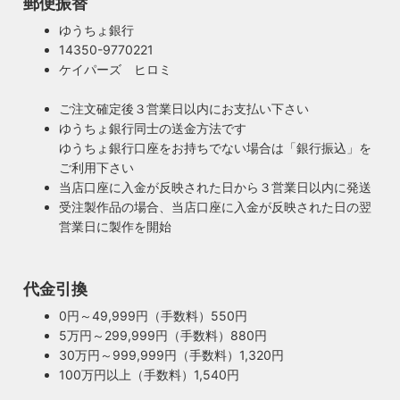
郵便振替
ゆうちょ銀行
14350-9770221
ケイパーズ ヒロミ
ご注文確定後３営業日以内にお支払い下さい
ゆうちょ銀行同士の送金方法です
ゆうちょ銀行口座をお持ちでない場合は「銀行振込」を
ご利用下さい
当店口座に入金が反映された日から３営業日以内に発送
受注製作品の場合、当店口座に入金が反映された日の翌
営業日に製作を開始
100年近く前のソケットも復活・特殊な絶縁体
ヴィンテージスタイルの照明製作に欠かせない古いソケッ
ト。何十年、時には100年近く前のソケットシェルを使うこ
代金引換
ともあります。ところが100年近く前のソケットに使われて
もしもの時も安心・製作担当者が修理を行いま
0円～49,999円（手数料）550円
いたインシュレーター（絶縁体）はご覧の通り炭化してボロ
す
5万円～299,999円（手数料）880円
ボロに。当店では専門機関に依頼し、特殊カーボンを使いオ
ご購入頂いた照明がもしも故障した場合は、すぐに当店にご
30万円～999,999円（手数料）1,320円
リジナルのインシュレーターを製造しました。これで100年
連絡ください！ハンドメイド照明やアンティーク照明は修理
100万円以上（手数料）1,540円
近く前のソケットも安心してお使い頂けます。
が心配とよくお声を頂きますが、当店では器具を製作した本