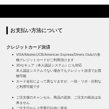
ローまで一貫して自店工房で行っています。デザインから製
ハイロミドットコムの照明にはアメリカンソケットを使用し
造まで行うオリジナル照明の製作はもちろん、アンティーク
ています。特徴的なのは、電球をねじ込むところにボール紙
やヴィンテージの照明はカスタムしたりリメイクして販売し
の筒のようなインシュレーター（特殊なカーボンで出来た絶
ています。ハンドメイドによる小規模生産により、他にはな
縁体）が使われていることです。エジソンが電球を発明した
い渋くてかっこいいヴィンテージスタイル照明をご提案して
100年以上前からこの形状は変わらず、現地アメリカで今な
います。
お愛され続けるソケットを使用しています。
お支払い方法について
◆もっと詳しく見る
クレジットカード決済
VISA/Master/JCB/American Express/Diners Club/の各
種クレジットカードがご利用頂けます
3Dセキュア（本人認証システム）にも対応
本人認証システムでない場合でもクレジット決済でお買
物可能
カード会社によって異なりますが、一括・リボ・分割な
ど利用可能です
ご注文後のキャンセル、商品の追加、ご注文の統合は出
来ません
ご注文日から３営業日以内に発送。