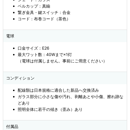
ベルカップ：真鍮
繋ぎ金具・鍵スイッチ：合金
コード：布巻コード（茶色）
電球
口金サイズ：E26
最大ワット数：40Wまで×1灯
（電球は付属しません。事前にご用意ください）
コンディション
配線類は日本規格に適合した新品へ交換済み
ガラス部分に小さな傷や汚れ、剥離あとや小傷、擦れ跡な
どあり
照明全体に若干の傾き（歪み）あり
付属品