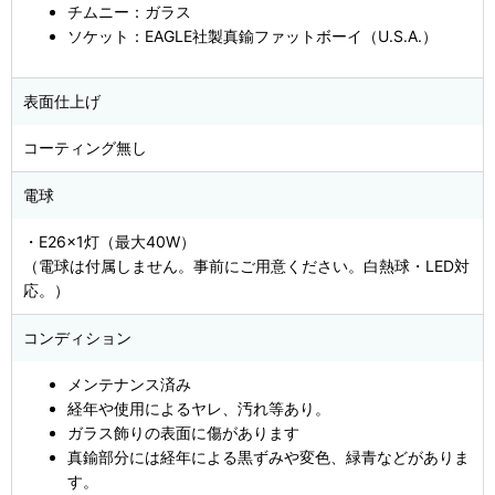
チムニー：ガラス
ソケット：EAGLE社製真鍮ファットボーイ（U.S.A.）
表面仕上げ
コーティング無し
電球
・E26×1灯（最大40W）
（電球は付属しません。事前にご用意ください。白熱球・LED対
応。）
コンディション
メンテナンス済み
経年や使用によるヤレ、汚れ等あり。
ガラス飾りの表面に傷があります
真鍮部分には経年による黒ずみや変色、緑青などがありま
す。