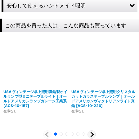
安心して使えるハンドメイド照明
この商品を買った人は、こんな商品も買っています
USAヴィンテージ卓上照明真鍮製オイ
USAヴィンテージ卓上照明クリスタル
ルランプ型ミニテーブルライト｜オー
カットガラステーブルランプ｜オール
ルドアメリカンランプガレージ工業系
ドアメリカンヴィクトリアンライト真
[
ACS-10-157
]
鍮
[
ACS-10-226
]
在庫なし
在庫なし
製造からアフターフォローまで自店で行う一貫
体制
特殊な形状・100年変わらず愛され続けるソケ
ハイロミドットコムでは、アンティーク照明のリメイクやオ