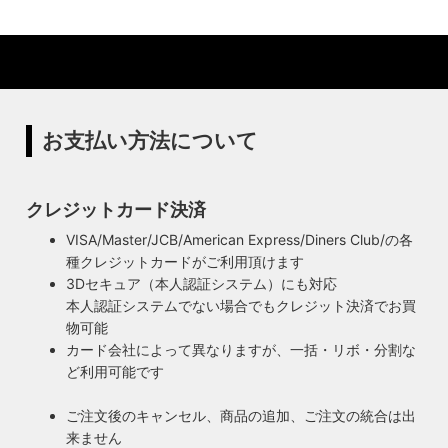
ットを使用
リジナル照明の製造、販売から納品、修理などのアフタフォ
ローまで一貫して自店工房で行っています。デザインから製
ハイロミドットコムの照明にはアメリカンソケットを使用し
造まで行うオリジナル照明の製作はもちろん、アンティーク
ています。特徴的なのは、電球をねじ込むところにボール紙
やヴィンテージの照明はカスタムしたりリメイクして販売し
の筒のようなインシュレーター（特殊なカーボンで出来た絶
ています。ハンドメイドによる小規模生産により、他にはな
縁体）が使われていることです。エジソンが電球を発明した
い渋くてかっこいいヴィンテージスタイル照明をご提案して
100年以上前からこの形状は変わらず、現地アメリカで今な
お支払い方法について
います。
お愛され続けるソケットを使用しています。
◆もっと詳しく見る
クレジットカード決済
VISA/Master/JCB/American Express/Diners Club/の各
種クレジットカードがご利用頂けます
3Dセキュア（本人認証システム）にも対応
本人認証システムでない場合でもクレジット決済でお買
物可能
カード会社によって異なりますが、一括・リボ・分割な
ど利用可能です
ご注文後のキャンセル、商品の追加、ご注文の統合は出
来ません