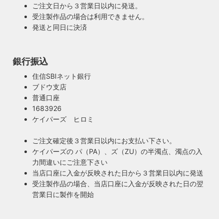
ご注文日から３営業日以内に発送。
受注製作品の場合は利用できません。
発送と同日に決済
銀行振込
安心のPSE適合照明・電気用品安全法の遵守
住信SBIネット銀行
暮らしを照らす名脇役・こだわりのヴィンテー
ブドウ支店
ハイロミドットコムで販売する照明は１点残らずPSE検査に
ジスタイル
普通口座
合格した照明です。製造後や出荷前に検査を行うため、当店
照明は暮らしの名脇役！メインのスーツが良いのに、靴や時
1683926
のオリジナル照明はもちろん、アンティークやヴィンテージ
計がダサいとイマイチ決まらない。住宅や店舗も同じく照明
ケイパーズ ヒロミ
の古い照明も安心してお使い頂けます。当店は製造事業者と
がダサいだけでせっかくの良い建築やインテリアも台無しで
して近畿経済産業局へ特定電気用品以外の電気用品の製造事
す。ハイロミドットコムがこだわるのは、旧き良きアメリカ
ご注文確定後３営業日以内にお支払い下さい。
業者として届出を行っております。
のインテリアや工業製品の重厚感やゴージャスさ。それでい
ケイパーズの パ（PA）、ズ（ZU）の半濁点、濁点の入
て飽きの来ない無垢さや素朴さを追求したヴィンテージスタ
力間違いにご注意下さい
イルでの提案にこだわっています。
当店口座に入金が反映された日から３営業日以内に発送
◆もっと詳しく見る
受注製作品の場合、当店口座に入金が反映された日の翌
営業日に製作を開始