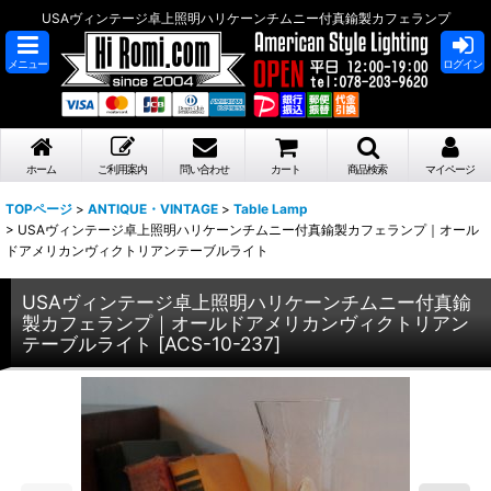
USAヴィンテージ卓上照明ハリケーンチムニー付真鍮製カフェランプ
メニュー
ログイン
ホーム
ご利用案内
問い合わせ
カート
商品検索
マイページ
TOPページ
>
ANTIQUE・VINTAGE
>
Table Lamp
>
USAヴィンテージ卓上照明ハリケーンチムニー付真鍮製カフェランプ｜オール
ドアメリカンヴィクトリアンテーブルライト
USAヴィンテージ卓上照明ハリケーンチムニー付真鍮
製カフェランプ｜オールドアメリカンヴィクトリアン
テーブルライト
[
ACS-10-237
]