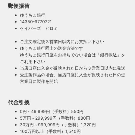
郵便振替
ゆうちょ銀行
14350-9770221
ケイパーズ ヒロミ
ご注文確定後３営業日以内にお支払い下さい
ゆうちょ銀行同士の送金方法です
ゆうちょ銀行口座をお持ちでない場合は「銀行振込」を
ご利用下さい
当店口座に入金が反映された日から３営業日以内に発送
受注製作品の場合、当店口座に入金が反映された日の翌
営業日に製作を開始
100年近く前のソケットも復活・特殊な絶縁体
ヴィンテージスタイルの照明製作に欠かせない古いソケッ
代金引換
ト。何十年、時には100年近く前のソケットシェルを使うこ
ともあります。ところが100年近く前のソケットに使われて
0円～49,999円（手数料）550円
もしもの時も安心・製作担当者が修理を行いま
いたインシュレーター（絶縁体）はご覧の通り炭化してボロ
5万円～299,999円（手数料）880円
す
ボロに。当店では専門機関に依頼し、特殊カーボンを使いオ
30万円～999,999円（手数料）1,320円
ご購入頂いた照明がもしも故障した場合は、すぐに当店にご
リジナルのインシュレーターを製造しました。これで100年
100万円以上（手数料）1,540円
連絡ください！ハンドメイド照明やアンティーク照明は修理