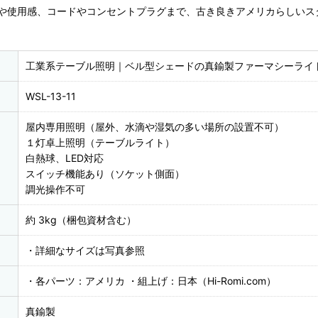
や使用感、コードやコンセントプラグまで、古き良きアメリカらしいス
工業系テーブル照明｜ベル型シェードの真鍮製ファーマシーライ
WSL-13-11
屋内専用照明（屋外、水滴や湿気の多い場所の設置不可）
１灯卓上照明（テーブルライト）
白熱球、LED対応
スイッチ機能あり（ソケット側面）
調光操作不可
約 3kg（梱包資材含む）
・詳細なサイズは写真参照
・各パーツ：アメリカ ・組上げ：日本（Hi-Romi.com）
真鍮製