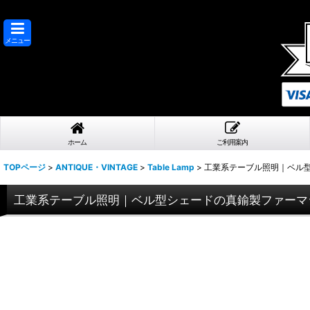
メニュー
ホーム
ご利用案内
TOPページ
>
ANTIQUE・VINTAGE
>
Table Lamp
>
工業系テーブル照明｜ベル
工業系テーブル照明｜ベル型シェードの真鍮製ファーマ