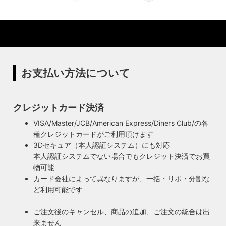
体制
特殊な形状・100年変わらず愛され続けるソケ
ハイロミドットコムでは、アンティーク照明のリメイクやオ
ットを使用
リジナル照明の製造、販売から納品、修理などのアフタフォ
ローまで一貫して自店工房で行っています。デザインから製
ハイロミドットコムの照明にはアメリカンソケットを使用し
造まで行うオリジナル照明の製作はもちろん、アンティーク
ています。特徴的なのは、電球をねじ込むところにボール紙
やヴィンテージの照明はカスタムしたりリメイクして販売し
の筒のようなインシュレーター（特殊なカーボンで出来た絶
お支払い方法について
ています。ハンドメイドによる小規模生産により、他にはな
縁体）が使われていることです。エジソンが電球を発明した
い渋くてかっこいいヴィンテージスタイル照明をご提案して
100年以上前からこの形状は変わらず、現地アメリカで今な
います。
お愛され続けるソケットを使用しています。
クレジットカード決済
◆もっと詳しく見る
VISA/Master/JCB/American Express/Diners Club/の各
種クレジットカードがご利用頂けます
3Dセキュア（本人認証システム）にも対応
本人認証システムでない場合でもクレジット決済でお買
物可能
カード会社によって異なりますが、一括・リボ・分割な
ど利用可能です
ご注文後のキャンセル、商品の追加、ご注文の統合は出
来ません