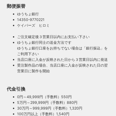
郵便振替
ゆうちょ銀行
14350-9770221
ケイパーズ ヒロミ
ご注文確定後３営業日以内にお支払い下さい
ゆうちょ銀行同士の送金方法です
ゆうちょ銀行口座をお持ちでない場合は「銀行振込」を
ご利用下さい
当店口座に入金が反映された日から３営業日以内に発送
受注製作品の場合、当店口座に入金が反映された日の翌
営業日に製作を開始
100年近く前のソケットも復活・特殊な絶縁体
代金引換
ヴィンテージスタイルの照明製作に欠かせない古いソケッ
0円～49,999円（手数料）550円
ト。何十年、時には100年近く前のソケットシェルを使うこ
5万円～299,999円（手数料）880円
ともあります。ところが100年近く前のソケットに使われて
もしもの時も安心・製作担当者が修理を行いま
30万円～999,999円（手数料）1,320円
いたインシュレーター（絶縁体）はご覧の通り炭化してボロ
す
100万円以上（手数料）1,540円