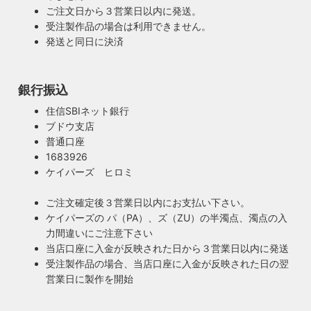
ご注文日から３営業日以内に発送。
受注製作品の場合は利用できません。
発送と同日に決済
銀行振込
住信SBIネット銀行
ブドウ支店
安心のPSE適合照明・電気用品安全法の遵守
普通口座
暮らしを照らす名脇役・こだわりのヴィンテー
ハイロミドットコムで販売する照明は１点残らずPSE検査に
1683926
ジスタイル
合格した照明です。製造後や出荷前に検査を行うため、当店
ケイパーズ ヒロミ
照明は暮らしの名脇役！メインのスーツが良いのに、靴や時
のオリジナル照明はもちろん、アンティークやヴィンテージ
計がダサいとイマイチ決まらない。住宅や店舗も同じく照明
の古い照明も安心してお使い頂けます。当店は製造事業者と
ご注文確定後３営業日以内にお支払い下さい。
がダサいだけでせっかくの良い建築やインテリアも台無しで
して近畿経済産業局へ特定電気用品以外の電気用品の製造事
ケイパーズの パ（PA）、ズ（ZU）の半濁点、濁点の入
す。ハイロミドットコムがこだわるのは、旧き良きアメリカ
業者として届出を行っております。
力間違いにご注意下さい
のインテリアや工業製品の重厚感やゴージャスさ。それでい
当店口座に入金が反映された日から３営業日以内に発送
て飽きの来ない無垢さや素朴さを追求したヴィンテージスタ
受注製作品の場合、当店口座に入金が反映された日の翌
イルでの提案にこだわっています。
営業日に製作を開始
◆もっと詳しく見る