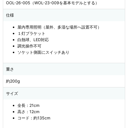
OOL-26-005（WOL-23-009を基本モデルとする）
仕様
屋内専用照明（屋外、多湿な場所へ設置不可）
１灯ブラケット
白熱球、LED対応
調光操作不可
ソケット側面にスイッチあり
重さ
約200g
サイズ
全長：21cm
高さ：12cm
コード：約135cm