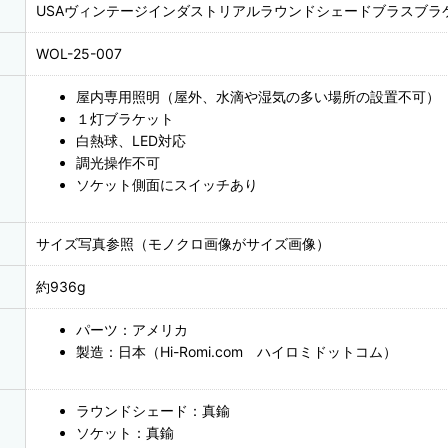
USAヴィンテージインダストリアルラウンドシェードブラスブ
WOL-25-007
屋内専用照明（屋外、水滴や湿気の多い場所の設置不可）
１灯ブラケット
白熱球、LED対応
調光操作不可
ソケット側面にスイッチあり
サイズ写真参照（モノクロ画像がサイズ画像）
約936g
パーツ：アメリカ
製造：日本（Hi-Romi.com ハイロミドットコム）
ラウンドシェード：真鍮
ソケット：真鍮