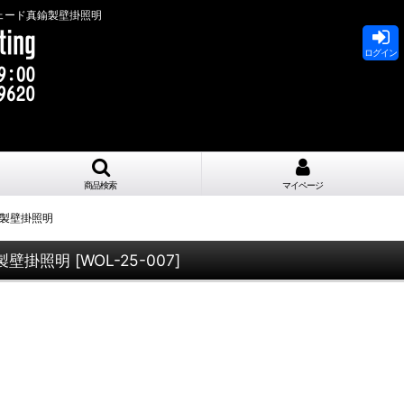
ェード真鍮製壁掛照明
ログイン
商品検索
マイページ
製壁掛照明
製壁掛照明
[
WOL-25-007
]