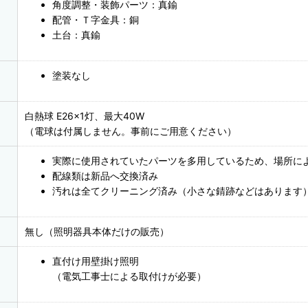
角度調整・装飾パーツ：真鍮
配管・Ｔ字金具：銅
土台：真鍮
塗装なし
白熱球 E26×1灯、最大40W
（電球は付属しません。事前にご用意ください）
実際に使用されていたパーツを多用しているため、場所に
配線類は新品へ交換済み
汚れは全てクリーニング済み（小さな錆跡などはあります
無し（照明器具本体だけの販売）
直付け用壁掛け照明
（電気工事士による取付けが必要）