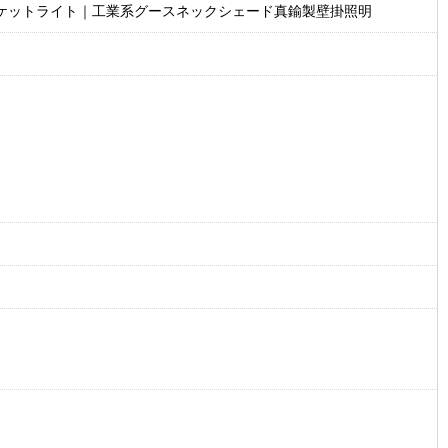
ラケットライト｜工業系グースネックシェード真鍮製壁掛照明