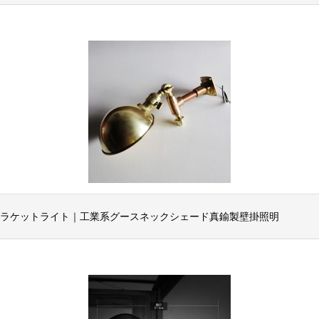
ブラケットライト｜工業系グースネックシェード真鍮製壁掛照明