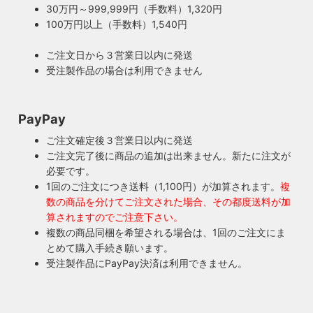
ともあります。ところが100年近く前のソケットに使われて
もしもの時も安心・製作担当者が修理を行いま
30万円～999,999円（手数料）1,320円
いたインシュレーター（絶縁体）はご覧の通り炭化してボロ
す
100万円以上（手数料）1,540円
ボロに。当店では専門機関に依頼し、特殊カーボンを使いオ
ご購入頂いた照明がもしも故障した場合は、すぐに当店にご
リジナルのインシュレーターを製造しました。これで100年
ご注文日から３営業日以内に発送
連絡ください！ハンドメイド照明やアンティーク照明は修理
近く前のソケットも安心してお使い頂けます。
受注製作品の場合は利用できません
が心配とよくお声を頂きますが、当店では器具を製作した本
人が責任をもって修理にあたります。造ったりカスタムした
本人だからこそ分かる不具合を見逃しません。
PayPay
◆もっと詳しく見る
ご注文確定後３営業日以内に発送
ご注文完了後に商品の追加は出来ません。新たに注文が
必要です。
1回のご注文につき送料（1,100円）が加算されます。
複
数の商品を分けてご注文された場合、その都度送料が加
算されますのでご注意下さい。
複数の商品同梱を希望される場合は、1回のご注文にま
とめて購入手続き願います。
受注製作品にPayPay決済は利用できません。