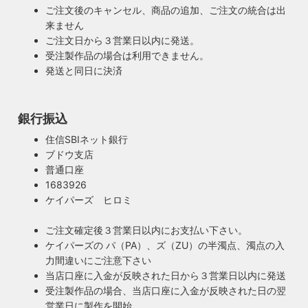
ご注文後のキャンセル、商品の追加、ご注文の統合は出
来ません
ご注文日から３営業日以内に発送。
受注製作品の場合は利用できません。
発送と同日に決済
銀行振込
住信SBIネット銀行
ブドウ支店
安心のPSE適合照明・電気用品安全法の遵守
普通口座
暮らしを照らす名脇役・こだわりのヴィンテー
ハイロミドットコムで販売する照明は１点残らずPSE検査に
1683926
ジスタイル
合格した照明です。製造後や出荷前に検査を行うため、当店
ケイパーズ ヒロミ
照明は暮らしの名脇役！メインのスーツが良いのに、靴や時
のオリジナル照明はもちろん、アンティークやヴィンテージ
計がダサいとイマイチ決まらない。住宅や店舗も同じく照明
の古い照明も安心してお使い頂けます。当店は製造事業者と
ご注文確定後３営業日以内にお支払い下さい。
がダサいだけでせっかくの良い建築やインテリアも台無しで
して近畿経済産業局へ特定電気用品以外の電気用品の製造事
ケイパーズの パ（PA）、ズ（ZU）の半濁点、濁点の入
す。ハイロミドットコムがこだわるのは、旧き良きアメリカ
業者として届出を行っております。
力間違いにご注意下さい
のインテリアや工業製品の重厚感やゴージャスさ。それでい
当店口座に入金が反映された日から３営業日以内に発送
て飽きの来ない無垢さや素朴さを追求したヴィンテージスタ
受注製作品の場合、当店口座に入金が反映された日の翌
イルでの提案にこだわっています。
営業日に製作を開始