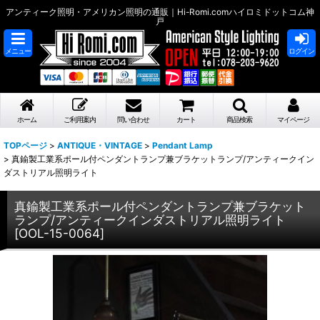
アンティーク照明・アメリカン照明の通販｜Hi-Romi.comハイロミドットコム神
戸
メニュー
ログイン
ホーム
ご利用案内
問い合わせ
カート
商品検索
マイページ
TOPページ
>
ANTIQUE・VINTAGE
>
Pendant Lamp
>
真鍮製工業系ポール付ペンダントランプ兼ブラケットランプ/アンティークイン
ダストリアル照明ライト
真鍮製工業系ポール付ペンダントランプ兼ブラケット
ランプ/アンティークインダストリアル照明ライト
[
OOL-15-0064
]