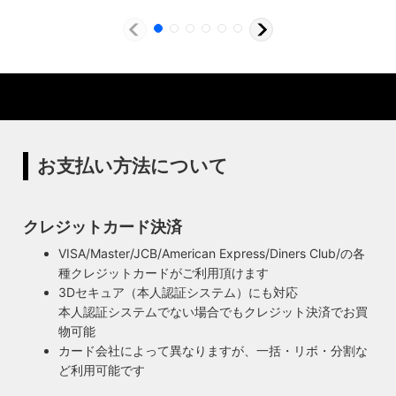
製造からアフターフォローまで自店で行う一貫
体制
特殊な形状・100年変わらず愛され続けるソケ
ハイロミドットコムでは、アンティーク照明のリメイクやオ
ットを使用
リジナル照明の製造、販売から納品、修理などのアフタフォ
ローまで一貫して自店工房で行っています。デザインから製
ハイロミドットコムの照明にはアメリカンソケットを使用し
造まで行うオリジナル照明の製作はもちろん、アンティーク
ています。特徴的なのは、電球をねじ込むところにボール紙
やヴィンテージの照明はカスタムしたりリメイクして販売し
の筒のようなインシュレーター（特殊なカーボンで出来た絶
お支払い方法について
ています。ハンドメイドによる小規模生産により、他にはな
縁体）が使われていることです。エジソンが電球を発明した
い渋くてかっこいいヴィンテージスタイル照明をご提案して
100年以上前からこの形状は変わらず、現地アメリカで今な
います。
お愛され続けるソケットを使用しています。
クレジットカード決済
◆もっと詳しく見る
VISA/Master/JCB/American Express/Diners Club/の各
種クレジットカードがご利用頂けます
3Dセキュア（本人認証システム）にも対応
本人認証システムでない場合でもクレジット決済でお買
物可能
カード会社によって異なりますが、一括・リボ・分割な
ど利用可能です