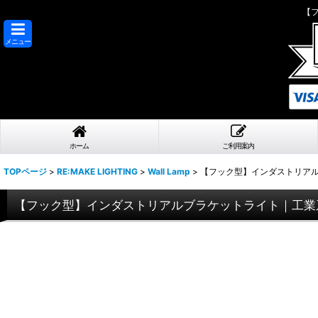
【
メニュー
ホーム
ご利用案内
TOPページ
>
RE:MAKE LIGHTING
>
Wall Lamp
>
【フック型】インダストリア
【フック型】インダストリアルブラケットライト｜工業