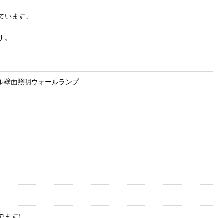
ています。
す。
ル壁面照明ウォールランプ
でます）