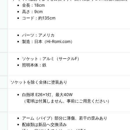
全長：18cm
高さ：9cm
コード：約135cm
パーツ：アメリカ
製造：日本（Hi-Romi.com）
ソケット：アルミ（サークルF）
照明本体：鉄
ソケットを除く全体に塗装あり
白熱球 E26×1灯、最大40W
（電球は付属しません。事前にご用意ください）
アーム（パイプ）部分に薄傷、若干の歪みあり
配線類は新品へ交換済み