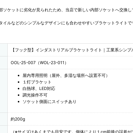
部ソケットに劣化が見られたため、当店で新しい内部ソケットへ交換し
タイルなどのシンプルなデザインにも合わせやすいブラケットライトで
【フック型】インダストリアルブラケットライト｜工業系シンプ
OOL-25-007（WOL-23-011）
屋内専用照明（屋外、多湿な場所へ設置不可）
１灯ブラケット
白熱球、LED対応
調光操作不可
ソケット側面にスイッチあり
約200g
（※サイズはあくまでも目安です。個体により１cm前後の誤差が