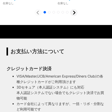
在庫なし
在庫なし
製造からアフターフォローまで自店で行う一貫
体制
特殊な形状・100年変わらず愛され続けるソケ
ハイロミドットコムでは、アンティーク照明のリメイクやオ
ットを使用
リジナル照明の製造、販売から納品、修理などのアフタフォ
ローまで一貫して自店工房で行っています。デザインから製
ハイロミドットコムの照明にはアメリカンソケットを使用し
造まで行うオリジナル照明の製作はもちろん、アンティーク
ています。特徴的なのは、電球をねじ込むところにボール紙
やヴィンテージの照明はカスタムしたりリメイクして販売し
の筒のようなインシュレーター（特殊なカーボンで出来た絶
お支払い方法について
ています。ハンドメイドによる小規模生産により、他にはな
縁体）が使われていることです。エジソンが電球を発明した
い渋くてかっこいいヴィンテージスタイル照明をご提案して
100年以上前からこの形状は変わらず、現地アメリカで今な
います。
お愛され続けるソケットを使用しています。
クレジットカード決済
◆もっと詳しく見る
VISA/Master/JCB/American Express/Diners Club/の各
種クレジットカードがご利用頂けます
3Dセキュア（本人認証システム）にも対応
本人認証システムでない場合でもクレジット決済でお買
物可能
カード会社によって異なりますが、一括・リボ・分割な
ど利用可能です