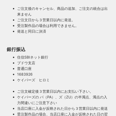
ご注文後のキャンセル、商品の追加、ご注文の統合は出
来ません
ご注文日から３営業日以内に発送。
受注製作品の場合は利用できません。
発送と同日に決済
銀行振込
住信SBIネット銀行
ブドウ支店
安心のPSE適合照明・電気用品安全法の遵守
普通口座
暮らしを照らす名脇役・こだわりのヴィンテー
ハイロミドットコムで販売する照明は１点残らずPSE検査に
1683926
ジスタイル
合格した照明です。製造後や出荷前に検査を行うため、当店
ケイパーズ ヒロミ
照明は暮らしの名脇役！メインのスーツが良いのに、靴や時
のオリジナル照明はもちろん、アンティークやヴィンテージ
計がダサいとイマイチ決まらない。住宅や店舗も同じく照明
の古い照明も安心してお使い頂けます。当店は製造事業者と
ご注文確定後３営業日以内にお支払い下さい。
がダサいだけでせっかくの良い建築やインテリアも台無しで
して近畿経済産業局へ特定電気用品以外の電気用品の製造事
ケイパーズの パ（PA）、ズ（ZU）の半濁点、濁点の入
す。ハイロミドットコムがこだわるのは、旧き良きアメリカ
業者として届出を行っております。
力間違いにご注意下さい
のインテリアや工業製品の重厚感やゴージャスさ。それでい
当店口座に入金が反映された日から３営業日以内に発送
て飽きの来ない無垢さや素朴さを追求したヴィンテージスタ
受注製作品の場合、当店口座に入金が反映された日の翌