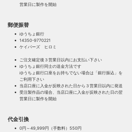
イルでの提案にこだわっています。
営業日に製作を開始
◆もっと詳しく見る
郵便振替
ゆうちょ銀行
14350-9770221
ケイパーズ ヒロミ
ご注文確定後３営業日以内にお支払い下さい
ゆうちょ銀行同士の送金方法です
ゆうちょ銀行口座をお持ちでない場合は「銀行振込」を
ご利用下さい
当店口座に入金が反映された日から３営業日以内に発送
受注製作品の場合、当店口座に入金が反映された日の翌
営業日に製作を開始
100年近く前のソケットも復活・特殊な絶縁体
代金引換
ヴィンテージスタイルの照明製作に欠かせない古いソケッ
0円～49,999円（手数料）550円
ト。何十年、時には100年近く前のソケットシェルを使うこ