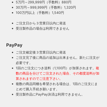
5万円～299,999円（手数料）880円
ともあります。ところが100年近く前のソケットに使われて
もしもの時も安心・製作担当者が修理を行いま
30万円～999,999円（手数料）1,320円
いたインシュレーター（絶縁体）はご覧の通り炭化してボロ
す
100万円以上（手数料）1,540円
ボロに。当店では専門機関に依頼し、特殊カーボンを使いオ
ご購入頂いた照明がもしも故障した場合は、すぐに当店にご
リジナルのインシュレーターを製造しました。これで100年
ご注文日から３営業日以内に発送
連絡ください！ハンドメイド照明やアンティーク照明は修理
近く前のソケットも安心してお使い頂けます。
受注製作品の場合は利用できません
が心配とよくお声を頂きますが、当店では器具を製作した本
人が責任をもって修理にあたります。造ったりカスタムした
本人だからこそ分かる不具合を見逃しません。
PayPay
◆もっと詳しく見る
ご注文確定後３営業日以内に発送
ご注文完了後に商品の追加は出来ません。新たに注文が
必要です。
1回のご注文につき送料（1,100円）が加算されます。
複
数の商品を分けてご注文された場合、その都度送料が加
算されますのでご注意下さい。
複数の商品同梱を希望される場合は、1回のご注文にま
とめて購入手続き願います。
受注製作品にPayPay決済は利用できません。