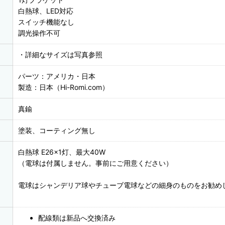
白熱球、LED対応
スイッチ機能なし
調光操作不可
・詳細なサイズは写真参照
パーツ：アメリカ・日本
製造：日本（Hi-Romi.com）
真鍮
塗装、コーティング無し
白熱球 E26×1灯、最大40W
（電球は付属しません。事前にご用意ください）
電球はシャンデリア球やチューブ電球などの細身のものをお勧め
配線類は新品へ交換済み