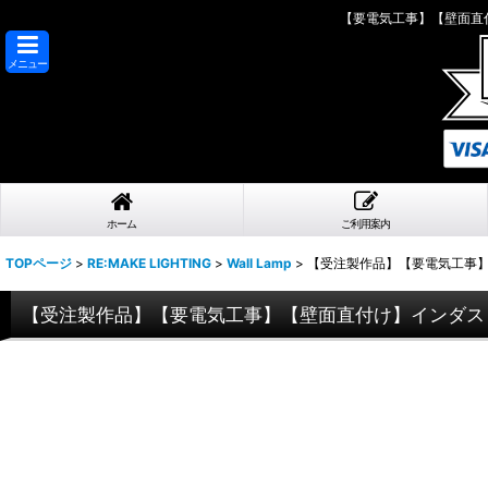
【要電気工事】【壁面直
メニュー
ホーム
ご利用案内
TOPページ
>
RE:MAKE LIGHTING
>
Wall Lamp
>
【受注製作品】【要電気工事
【受注製作品】【要電気工事】【壁面直付け】インダス