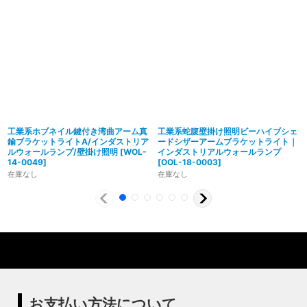
工業系ホブネイル鍵付き湾曲アーム真
工業系蛇腹壁掛け照明ビーハイブシェ
鍮ブラケットライトA/インダストリア
ードシザーアームブラケットライト｜
ルウォールランプ/壁掛け照明
[
WOL-
インダストリアルウォールランプ
14-0049
]
[
OOL-18-0003
]
在庫なし
在庫なし
製造からアフターフォローまで自店で行う一貫
体制
特殊な形状・100年変わらず愛され続けるソケ
ハイロミドットコムでは、アンティーク照明のリメイクやオ
ットを使用
リジナル照明の製造、販売から納品、修理などのアフタフォ
ローまで一貫して自店工房で行っています。デザインから製
ハイロミドットコムの照明にはアメリカンソケットを使用し
造まで行うオリジナル照明の製作はもちろん、アンティーク
ています。特徴的なのは、電球をねじ込むところにボール紙
やヴィンテージの照明はカスタムしたりリメイクして販売し
の筒のようなインシュレーター（特殊なカーボンで出来た絶
お支払い方法について
ています。ハンドメイドによる小規模生産により、他にはな
縁体）が使われていることです。エジソンが電球を発明した