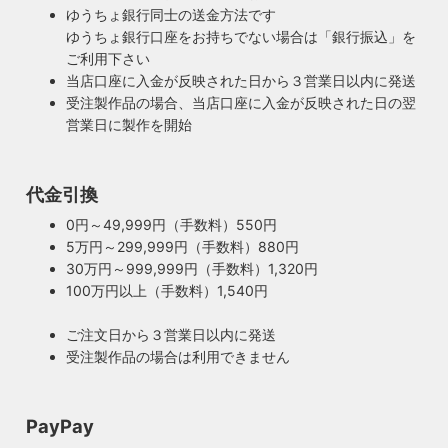
ゆうちょ銀行同士の送金方法です
ゆうちょ銀行口座をお持ちでない場合は「銀行振込」を
ご利用下さい
当店口座に入金が反映された日から３営業日以内に発送
受注製作品の場合、当店口座に入金が反映された日の翌
営業日に製作を開始
100年近く前のソケットも復活・特殊な絶縁体
代金引換
ヴィンテージスタイルの照明製作に欠かせない古いソケッ
0円～49,999円（手数料）550円
ト。何十年、時には100年近く前のソケットシェルを使うこ
5万円～299,999円（手数料）880円
ともあります。ところが100年近く前のソケットに使われて
もしもの時も安心・製作担当者が修理を行いま
30万円～999,999円（手数料）1,320円
いたインシュレーター（絶縁体）はご覧の通り炭化してボロ
す
100万円以上（手数料）1,540円
ボロに。当店では専門機関に依頼し、特殊カーボンを使いオ
ご購入頂いた照明がもしも故障した場合は、すぐに当店にご
リジナルのインシュレーターを製造しました。これで100年
ご注文日から３営業日以内に発送
連絡ください！ハンドメイド照明やアンティーク照明は修理
近く前のソケットも安心してお使い頂けます。
受注製作品の場合は利用できません
が心配とよくお声を頂きますが、当店では器具を製作した本
人が責任をもって修理にあたります。造ったりカスタムした
本人だからこそ分かる不具合を見逃しません。
PayPay
◆もっと詳しく見る