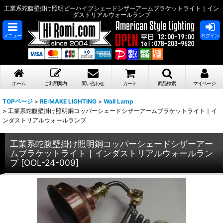
工業系蛇腹壁掛け照明ビーハイブシェードシザーアームブラケットライト｜イン
ダストリアルウォールランプ
メニュー
ログイン
ホーム
ご利用案内
問い合わせ
カート
商品検索
マイページ
TOPページ
>
RE:MAKE LIGHTING
>
Wall Lamp
>
工業系蛇腹壁掛け照明銅コッパーシェードシザーアームブラケットライト｜イ
ンダストリアルウォールランプ
工業系蛇腹壁掛け照明銅コッパーシェードシザーアー
ムブラケットライト｜インダストリアルウォールラン
プ
[
OOL-24-009
]