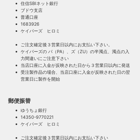
住信SBIネット銀行
ブドウ支店
安心のPSE適合照明・電気用品安全法の遵守
普通口座
暮らしを照らす名脇役・こだわりのヴィンテー
ハイロミドットコムで販売する照明は１点残らずPSE検査に
1683926
ジスタイル
合格した照明です。製造後や出荷前に検査を行うため、当店
ケイパーズ ヒロミ
照明は暮らしの名脇役！メインのスーツが良いのに、靴や時
のオリジナル照明はもちろん、アンティークやヴィンテージ
計がダサいとイマイチ決まらない。住宅や店舗も同じく照明
の古い照明も安心してお使い頂けます。当店は製造事業者と
ご注文確定後３営業日以内にお支払い下さい。
がダサいだけでせっかくの良い建築やインテリアも台無しで
して近畿経済産業局へ特定電気用品以外の電気用品の製造事
ケイパーズの パ（PA）、ズ（ZU）の半濁点、濁点の入
す。ハイロミドットコムがこだわるのは、旧き良きアメリカ
業者として届出を行っております。
力間違いにご注意下さい
のインテリアや工業製品の重厚感やゴージャスさ。それでい
当店口座に入金が反映された日から３営業日以内に発送
て飽きの来ない無垢さや素朴さを追求したヴィンテージスタ
受注製作品の場合、当店口座に入金が反映された日の翌
イルでの提案にこだわっています。
営業日に製作を開始
◆もっと詳しく見る
郵便振替
ゆうちょ銀行
14350-9770221
ケイパーズ ヒロミ
ご注文確定後３営業日以内にお支払い下さい