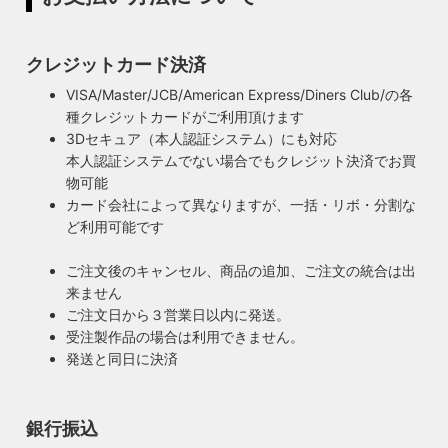
い渋くてかっこいいヴィンテージスタイル照明をご提案して
100年以上前からこの形状は変わらず、現地アメリカで今な
います。
お愛され続けるソケットを使用しています。
クレジットカード決済
◆もっと詳しく見る
VISA/Master/JCB/American Express/Diners Club/の各
種クレジットカードがご利用頂けます
3Dセキュア（本人認証システム）にも対応
本人認証システムでない場合でもクレジット決済でお買
物可能
カード会社によって異なりますが、一括・リボ・分割な
ど利用可能です
ご注文後のキャンセル、商品の追加、ご注文の統合は出
来ません
ご注文日から３営業日以内に発送。
受注製作品の場合は利用できません。
発送と同日に決済
銀行振込