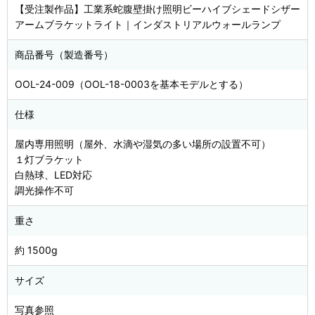
【受注製作品】工業系蛇腹壁掛け照明ビーハイブシェードシザー
アームブラケットライト｜インダストリアルウォールランプ
商品番号（製造番号）
OOL-24-009（OOL-18-0003を基本モデルとする）
仕様
屋内専用照明（屋外、水滴や湿気の多い場所の設置不可）
１灯ブラケット
白熱球、LED対応
調光操作不可
重さ
約 1500g
サイズ
写真参照