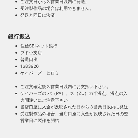
ご注文日から３営業日以内に発送。
受注製作品の場合は利用できません。
発送と同日に決済
銀行振込
安心のPSE適合照明・電気用品安全法の遵守
暮らしを照らす名脇役・こだわりのヴィンテー
住信SBIネット銀行
ハイロミドットコムで販売する照明は１点残らずPSE検査に
ジスタイル
ブドウ支店
合格した照明です。製造後や出荷前に検査を行うため、当店
普通口座
照明は暮らしの名脇役！メインのスーツが良いのに、靴や時
のオリジナル照明はもちろん、アンティークやヴィンテージ
1683926
計がダサいとイマイチ決まらない。住宅や店舗も同じく照明
の古い照明も安心してお使い頂けます。当店は製造事業者と
ケイパーズ ヒロミ
がダサいだけでせっかくの良い建築やインテリアも台無しで
して近畿経済産業局へ特定電気用品以外の電気用品の製造事
す。ハイロミドットコムがこだわるのは、旧き良きアメリカ
業者として届出を行っております。
ご注文確定後３営業日以内にお支払い下さい。
のインテリアや工業製品の重厚感やゴージャスさ。それでい
ケイパーズの パ（PA）、ズ（ZU）の半濁点、濁点の入
て飽きの来ない無垢さや素朴さを追求したヴィンテージスタ
力間違いにご注意下さい
イルでの提案にこだわっています。
当店口座に入金が反映された日から３営業日以内に発送
◆もっと詳しく見る
受注製作品の場合、当店口座に入金が反映された日の翌
営業日に製作を開始