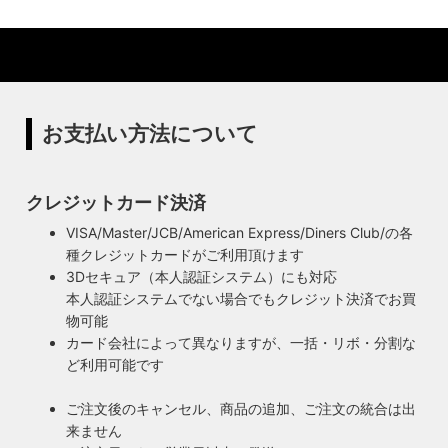
ローまで一貫して自店工房で行っています。デザインから製
ハイロミドットコムの照明にはアメリカンソケットを使用し
造まで行うオリジナル照明の製作はもちろん、アンティーク
ています。特徴的なのは、電球をねじ込むところにボール紙
やヴィンテージの照明はカスタムしたりリメイクして販売し
の筒のようなインシュレーター（特殊なカーボンで出来た絶
ています。ハンドメイドによる小規模生産により、他にはな
縁体）が使われていることです。エジソンが電球を発明した
い渋くてかっこいいヴィンテージスタイル照明をご提案して
100年以上前からこの形状は変わらず、現地アメリカで今な
います。
お愛され続けるソケットを使用しています。
お支払い方法について
◆もっと詳しく見る
クレジットカード決済
VISA/Master/JCB/American Express/Diners Club/の各
種クレジットカードがご利用頂けます
3Dセキュア（本人認証システム）にも対応
本人認証システムでない場合でもクレジット決済でお買
物可能
カード会社によって異なりますが、一括・リボ・分割な
ど利用可能です
ご注文後のキャンセル、商品の追加、ご注文の統合は出
来ません