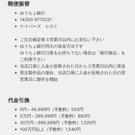
郵便振替
ゆうちょ銀行
14350-9770221
ケイパーズ ヒロミ
ご注文確定後３営業日以内にお支払い下さい
ゆうちょ銀行同士の送金方法です
ゆうちょ銀行口座をお持ちでない場合は「銀行振込」を
ご利用下さい
当店口座に入金が反映された日から３営業日以内に発送
受注製作品の場合、当店口座に入金が反映された日の翌
営業日に製作を開始
100年近く前のソケットも復活・特殊な絶縁体
ヴィンテージスタイルの照明製作に欠かせない古いソケッ
ト。何十年、時には100年近く前のソケットシェルを使うこ
代金引換
ともあります。ところが100年近く前のソケットに使われて
もしもの時も安心・製作担当者が修理を行いま
0円～49,999円（手数料）550円
いたインシュレーター（絶縁体）はご覧の通り炭化してボロ
す
5万円～299,999円（手数料）880円
ボロに。当店では専門機関に依頼し、特殊カーボンを使いオ
ご購入頂いた照明がもしも故障した場合は、すぐに当店にご
30万円～999,999円（手数料）1,320円
リジナルのインシュレーターを製造しました。これで100年
連絡ください！ハンドメイド照明やアンティーク照明は修理
100万円以上（手数料）1,540円
近く前のソケットも安心してお使い頂けます。
が心配とよくお声を頂きますが、当店では器具を製作した本