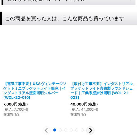
この商品を買った人は、こんな商品も買っています
【電気工事不要】USAヴィンテージソ
【取付け工事不要】インダストリアル
ケットミニブラケットライト銀色｜イ
ブラケットライト真鍮製ラウンドシェ
ンダストリアル壁面照明シルバー
ード｜工業系壁掛け照明
[
WOL-21-
[
WOL-22-010
]
023
]
7,000
円
(税別)
40,000
円
(税別)
(
税込
:
7,700
円
)
(
税込
:
44,000
円
)
製造からアフターフォローまで自店で行う一貫
在庫数 1点
在庫数 1点
体制
特殊な形状・100年変わらず愛され続けるソケ
ハイロミドットコムでは、アンティーク照明のリメイクやオ
ットを使用
リジナル照明の製造、販売から納品、修理などのアフタフォ