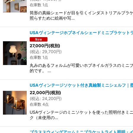
在庫数 1点
筒形の真鍮シェードが目を引くインダストリアルブラケ
照らすために絵画や写…
USAヴィンテージホブネイルシェードミニブラケット
27,000
円
(税別)
(
税込
:
29,700
円
)
在庫数 1点
丸みのあるフォルムが可愛いホブネイルガラスのミニブ
的です。 …
USAヴィンテージソケット付き真鍮製ミニシェルフ｜
22,000
円
(税別)
(
税込
:
24,200
円
)
在庫数 4点
USAヴィンテージのミニソケットを使った照明付きミ
ク（未使用の…
ブラススウィングアームミニブラケットライト照明・