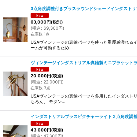
3点角度調整付きブラスラウンドシェードインダストリ
並び順
:
63,000
円
(税別)
(
税込
:
69,300
円
)
在庫数 1点
USAヴィンテージの真鍮パーツを使った重厚感溢れる
ームが可動するため…
ヴィンテージインダストリアル真鍮製ミニブラケットラ
20,000
円
(税別)
(
税込
:
22,000
円
)
在庫数 3点
USAヴィンテージの真鍮パーツを多用したインダスト
ちろん、 モダン…
インダストリアルブラスピクチャーライト２点角度調
43,000
円
(税別)
(
税込
:
47,300
円
)