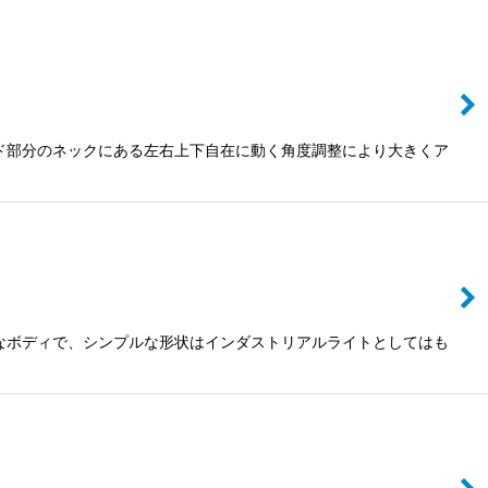
ッド部分のネックにある左右上下自在に動く角度調整により大きくア
トなボディで、シンプルな形状はインダストリアルライトとしてはも