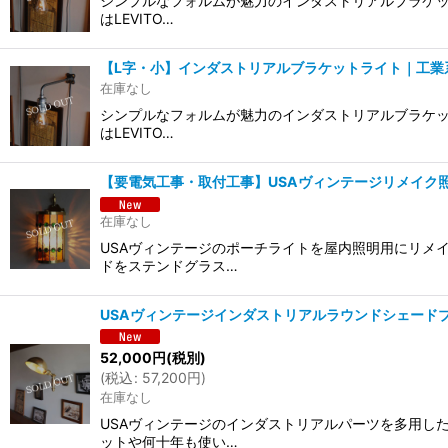
シンプルなフォルムが魅力のインダストリアルブラケッ
はLEVITO…
【L字・小】インダストリアルブラケットライト｜工業系
在庫なし
シンプルなフォルムが魅力のインダストリアルブラケッ
はLEVITO…
【要電気工事・取付工事】USAヴィンテージリメイク
在庫なし
USAヴィンテージのポーチライトを屋内照明用にリメ
ドをステンドグラス…
USAヴィンテージインダストリアルラウンドシェード
52,000
円
(税別)
(
税込
:
57,200
円
)
在庫なし
USAヴィンテージのインダストリアルパーツを多用し
ットや何十年も使い…