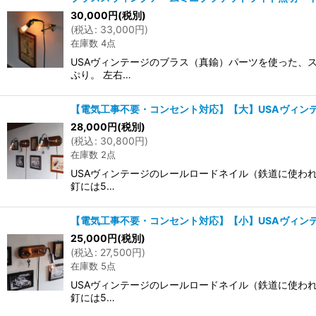
30,000
円
(税別)
(
税込
:
33,000
円
)
在庫数 4点
USAヴィンテージのブラス（真鍮）パーツを使った、
ぷり。 左右…
【電気工事不要・コンセント対応】【大】USAヴィン
28,000
円
(税別)
(
税込
:
30,800
円
)
在庫数 2点
USAヴィンテージのレールロードネイル（鉄道に使わ
釘には5…
【電気工事不要・コンセント対応】【小】USAヴィン
25,000
円
(税別)
(
税込
:
27,500
円
)
在庫数 5点
USAヴィンテージのレールロードネイル（鉄道に使わ
釘には5…