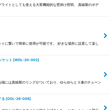
グライトとしても使える大変機能的な壁掛け照明。 真鍮製のボデ
ントに繋いで簡単に使用が可能です。 好きな場所に設置して楽し
ソケット
[
WOL-20-002
]
先端には真鍮製のリングがついており、ゆらゆらと３連のチェーン
する
[
OOL-26-006
]