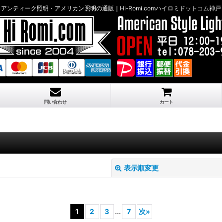
アンティーク照明・アメリカン照明の通販｜Hi-Romi.comハイロミドットコム神戸
問い合わせ
カート
表示順変更
1
2
3
...
7
次
»