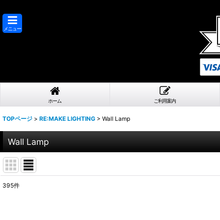
メニュー
ホーム
ご利用案内
TOPページ
>
RE:MAKE LIGHTING
>
Wall Lamp
Wall Lamp
395
件
表示数
:
在庫あり