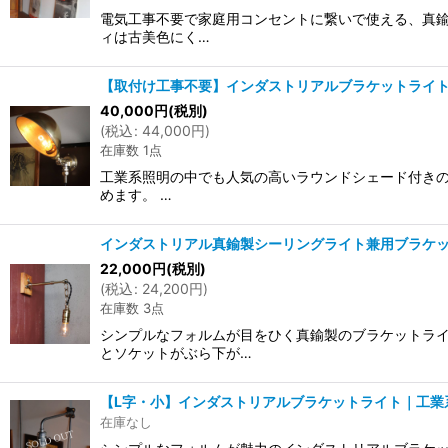
電気工事不要で家庭用コンセントに繋いで使える、真鍮
ィは古美色にく…
【取付け工事不要】インダストリアルブラケットライ
40,000
円
(税別)
(
税込
:
44,000
円
)
在庫数 1点
工業系照明の中でも人気の高いラウンドシェード付きの
めます。 …
インダストリアル真鍮製シーリングライト兼用ブラケッ
22,000
円
(税別)
(
税込
:
24,200
円
)
在庫数 3点
シンプルなフォルムが目をひく真鍮製のブラケットライ
とソケットがぶら下が…
【L字・小】インダストリアルブラケットライト｜工業系
在庫なし