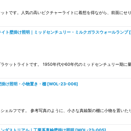
ットです。人気の高いピクチャーライトに着想を得ながら、前面にせり
ライト壁掛け照明｜ミッドセンチュリー・ミルクガラスウォールランプ
[
ラケットライトです。 1950年代や60年代のミッドセンチュリー期
壁掛け照明・小物置き・棚
[
WOL-23-006
]
ニシェルフです。 参考写真のように、小さな真鍮製の棚に小物を置いた
インダストリアル｜工業系真鍮壁掛け照明
[
WOL-23-005
]