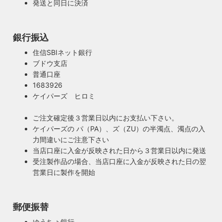
発送と同日に決済
銀行振込
安心のPSE適合照明・電気用品安全法の遵守
暮らしを照らす名脇役・こだわりのヴィンテー
住信SBIネット銀行
ハイロミドットコムで販売する照明は１点残らずPSE検査に
ジスタイル
ブドウ支店
合格した照明です。製造後や出荷前に検査を行うため、当店
普通口座
照明は暮らしの名脇役！メインのスーツが良いのに、靴や時
のオリジナル照明はもちろん、アンティークやヴィンテージ
1683926
計がダサいとイマイチ決まらない。住宅や店舗も同じく照明
の古い照明も安心してお使い頂けます。当店は製造事業者と
ケイパーズ ヒロミ
がダサいだけでせっかくの良い建築やインテリアも台無しで
して近畿経済産業局へ特定電気用品以外の電気用品の製造事
す。ハイロミドットコムがこだわるのは、旧き良きアメリカ
業者として届出を行っております。
ご注文確定後３営業日以内にお支払い下さい。
のインテリアや工業製品の重厚感やゴージャスさ。それでい
ケイパーズの パ（PA）、ズ（ZU）の半濁点、濁点の入
て飽きの来ない無垢さや素朴さを追求したヴィンテージスタ
力間違いにご注意下さい
イルでの提案にこだわっています。
当店口座に入金が反映された日から３営業日以内に発送
◆もっと詳しく見る
受注製作品の場合、当店口座に入金が反映された日の翌
営業日に製作を開始
郵便振替
ゆうちょ銀行