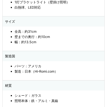
1灯ブラケットライト（壁掛け照明）
白熱球、LED対応
サイズ
全高：約31cm
壁までの奥行：約10cm
幅：約13.5cm
製造国
パーツ：アメリカ
製造：日本（Hi-Romi.com）
材質
シェード：ガラス
照明本体：鉄・アルミ・真鍮