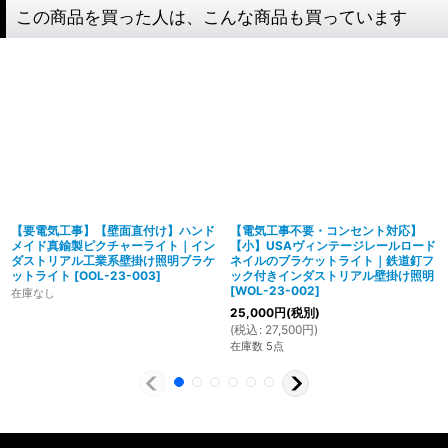
この商品を買った人は、こんな商品も買っています
【要電気工事】【壁面直付け】ハンド
【電気工事不要・コンセント対応】
メイド真鍮製ピクチャーライト｜イン
【小】USAヴィンテージレールロード
ダストリアル工業系壁掛け照明ブラケ
ネイルのブラケットライト｜鉄道釘フ
ットライト
[
OOL-23-003
]
ック付きインダストリアル壁掛け照明
[
WOL-23-002
]
在庫なし
25,000
円
(税別)
製造からアフターフォローまで自店で行う一貫
(
税込
:
27,500
円
)
体制
在庫数 5点
特殊な形状・100年変わらず愛され続けるソケ
ハイロミドットコムでは、アンティーク照明のリメイクやオ
ットを使用
リジナル照明の製造、販売から納品、修理などのアフタフォ
ローまで一貫して自店工房で行っています。デザインから製
ハイロミドットコムの照明にはアメリカンソケットを使用し
造まで行うオリジナル照明の製作はもちろん、アンティーク
ています。特徴的なのは、電球をねじ込むところにボール紙