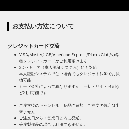
やヴィンテージの照明はカスタムしたりリメイクして販売し
の筒のようなインシュレーター（特殊なカーボンで出来た絶
ています。ハンドメイドによる小規模生産により、他にはな
縁体）が使われていることです。エジソンが電球を発明した
い渋くてかっこいいヴィンテージスタイル照明をご提案して
100年以上前からこの形状は変わらず、現地アメリカで今な
います。
お愛され続けるソケットを使用しています。
お支払い方法について
◆もっと詳しく見る
クレジットカード決済
VISA/Master/JCB/American Express/Diners Club/の各
種クレジットカードがご利用頂けます
3Dセキュア（本人認証システム）にも対応
本人認証システムでない場合でもクレジット決済でお買
物可能
カード会社によって異なりますが、一括・リボ・分割な
ど利用可能です
ご注文後のキャンセル、商品の追加、ご注文の統合は出
来ません
ご注文日から３営業日以内に発送。
受注製作品の場合は利用できません。