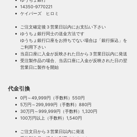
14350-9770221
ケイパーズ ヒロミ
ご注文確定後３営業日以内にお支払い下さい
ゆうちょ銀行同士の送金方法です
ゆうちょ銀行口座をお持ちでない場合は「銀行振込」を
ご利用下さい
当店口座に入金が反映された日から３営業日以内に発送
受注製作品の場合、当店口座に入金が反映された日の翌
営業日に製作を開始
100年近く前のソケットも復活・特殊な絶縁体
ヴィンテージスタイルの照明製作に欠かせない古いソケッ
ト。何十年、時には100年近く前のソケットシェルを使うこ
代金引換
ともあります。ところが100年近く前のソケットに使われて
もしもの時も安心・製作担当者が修理を行いま
0円～49,999円（手数料）550円
いたインシュレーター（絶縁体）はご覧の通り炭化してボロ
す
5万円～299,999円（手数料）880円
ボロに。当店では専門機関に依頼し、特殊カーボンを使いオ
ご購入頂いた照明がもしも故障した場合は、すぐに当店にご
30万円～999,999円（手数料）1,320円
リジナルのインシュレーターを製造しました。これで100年
連絡ください！ハンドメイド照明やアンティーク照明は修理
100万円以上（手数料）1,540円
近く前のソケットも安心してお使い頂けます。
が心配とよくお声を頂きますが、当店では器具を製作した本
人が責任をもって修理にあたります。造ったりカスタムした
ご注文日から３営業日以内に発送