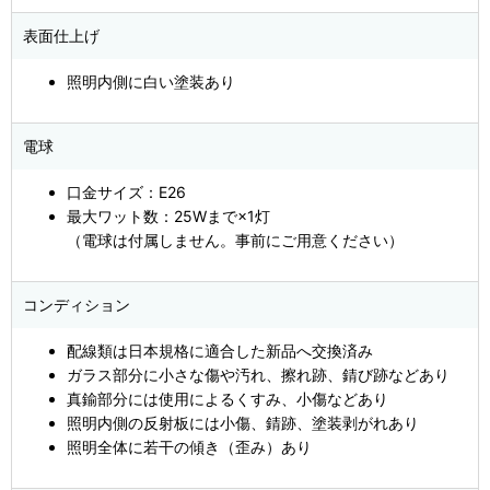
表面仕上げ
照明内側に白い塗装あり
電球
口金サイズ：E26
最大ワット数：25Wまで×1灯
（電球は付属しません。事前にご用意ください）
コンディション
配線類は日本規格に適合した新品へ交換済み
ガラス部分に小さな傷や汚れ、擦れ跡、錆び跡などあり
真鍮部分には使用によるくすみ、小傷などあり
照明内側の反射板には小傷、錆跡、塗装剥がれあり
照明全体に若干の傾き（歪み）あり