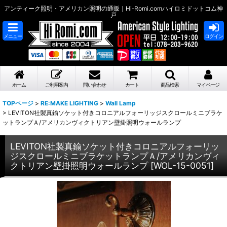
アンティーク照明・アメリカン照明の通販｜Hi-Romi.comハイロミドットコム神
戸
メニュー
ログイン
ホーム
ご利用案内
問い合わせ
カート
商品検索
マイページ
TOPページ
>
RE:MAKE LIGHTING
>
Wall Lamp
>
LEVITON社製真鍮ソケット付きコロニアルフォーリッジスクロールミニブラケ
ットランプＡ/アメリカンヴィクトリアン壁掛照明ウォールランプ
LEVITON社製真鍮ソケット付きコロニアルフォーリッ
ジスクロールミニブラケットランプＡ/アメリカンヴィ
クトリアン壁掛照明ウォールランプ
[
WOL-15-0051
]