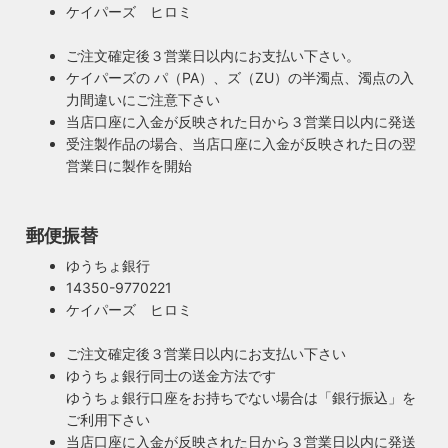
ケイパーズ ヒロミ
がダサいだけでせっかくの良い建築やインテリアも台無しで
して近畿経済産業局へ特定電気用品以外の電気用品の製造事
す。ハイロミドットコムがこだわるのは、旧き良きアメリカ
業者として届出を行っております。
ご注文確定後３営業日以内にお支払い下さい。
のインテリアや工業製品の重厚感やゴージャスさ。それでい
ケイパーズの パ（PA）、ズ（ZU）の半濁点、濁点の入
て飽きの来ない無垢さや素朴さを追求したヴィンテージスタ
力間違いにご注意下さい
イルでの提案にこだわっています。
当店口座に入金が反映された日から３営業日以内に発送
◆もっと詳しく見る
受注製作品の場合、当店口座に入金が反映された日の翌
営業日に製作を開始
郵便振替
ゆうちょ銀行
14350-9770221
ケイパーズ ヒロミ
ご注文確定後３営業日以内にお支払い下さい
ゆうちょ銀行同士の送金方法です
ゆうちょ銀行口座をお持ちでない場合は「銀行振込」を
ご利用下さい
当店口座に入金が反映された日から３営業日以内に発送