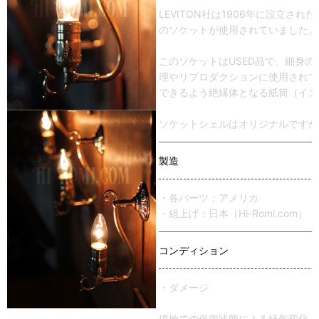
LEVITON社は1906年に設立さ
のソケットが使用されていました。
このソケットはUSED品で、細身
理やリプロダクションに使用されて
できるよう絶縁体となる紙筒（イン
ソケットシェルはオリジナルですが
製造
・各パーツ：アメリカ
・組上げ：日本（Hi-Romi.com）
コンディション
・ダメージ
現地での保管状態による経年変化。