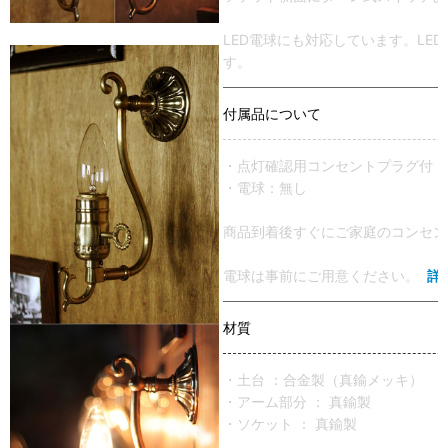
LED電球にも対応しています。L
す。
付属品について
・点灯確認用コンセントプラグ付
・電球：無し
商品到着後すぐにご家庭のコンセン
電球は事前にご用意ください。
詳
材質
・土台 ：合金製（真鍮メッキ）
・アーム部分 ： 真鍮製
・ソケット ： 真鍮製