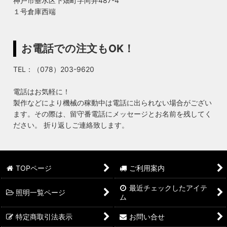
神戸市垂水区下畑町字向井487-4
１号倉庫西端
お電話での注文もOK！
TEL：（078）203-9620
電話はお気軽に！
製作などにより機械の稼動中は電話に出られない場合がござい
ます。その際は、留守番電話にメッセージとお名前を残してく
ださい。 折り返しご連絡致します。
TOPページ
ご利用案内
最近チェックしたアイテ
照明一覧ページ
ム
特定商取引法表示
お問い合せ