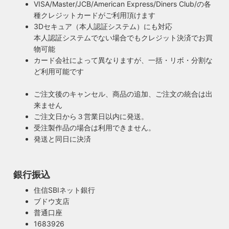
VISA/Master/JCB/American Express/Diners Club/の各
種クレジットカードがご利用頂けます
3Dセキュア（本人認証システム）にも対応
本人認証システムでない場合でもクレジット決済でお買
物可能
カード会社によって異なりますが、一括・リボ・分割な
ど利用可能です
ご注文後のキャンセル、商品の追加、ご注文の統合は出
来ません
ご注文日から３営業日以内に発送。
受注製作品の場合は利用できません。
発送と同日に決済
銀行振込
安心のPSE適合照明・電気用品安全法の遵守
暮らしを照らす名脇役・こだわりのヴィンテー
住信SBIネット銀行
ハイロミドットコムで販売する照明は１点残らずPSE検査に
ジスタイル
ブドウ支店
合格した照明です。製造後や出荷前に検査を行うため、当店
普通口座
照明は暮らしの名脇役！メインのスーツが良いのに、靴や時
のオリジナル照明はもちろん、アンティークやヴィンテージ
1683926
計がダサいとイマイチ決まらない。住宅や店舗も同じく照明
の古い照明も安心してお使い頂けます。当店は製造事業者と