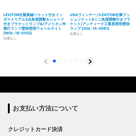
LEVITON社製真鍮ソケット付きイン
USAヴィンテージLEVITON社製プッ
ダストリアル3点角度調整＆シェード
シュソケット&ミニ角度調整付きブラ
付きブラケットランプA/アメリカン作
ケット/アンティーク工業系照明壁掛
業灯ランプ壁掛照明ウォールライト
ランプ
[
OOL-15-0061
]
[
WOL-16-0103
]
在庫なし
在庫なし
製造からアフターフォローまで自店で行う一貫
体制
特殊な形状・100年変わらず愛され続けるソケ
ハイロミドットコムでは、アンティーク照明のリメイクやオ
ットを使用
リジナル照明の製造、販売から納品、修理などのアフタフォ
ローまで一貫して自店工房で行っています。デザインから製
ハイロミドットコムの照明にはアメリカンソケットを使用し
造まで行うオリジナル照明の製作はもちろん、アンティーク
ています。特徴的なのは、電球をねじ込むところにボール紙
やヴィンテージの照明はカスタムしたりリメイクして販売し
の筒のようなインシュレーター（特殊なカーボンで出来た絶
ています。ハンドメイドによる小規模生産により、他にはな
縁体）が使われていることです。エジソンが電球を発明した
い渋くてかっこいいヴィンテージスタイル照明をご提案して
100年以上前からこの形状は変わらず、現地アメリカで今な
います。
お愛され続けるソケットを使用しています。
お支払い方法について
◆もっと詳しく見る
クレジットカード決済