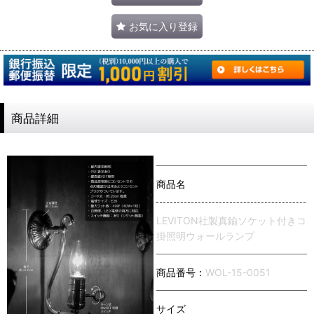
お気に入り登録
商品詳細
商品名
LEVITON社製真鍮ソケット付き
掛照明ウォールランプ
商品番号：
WOL-15-0051
サイズ