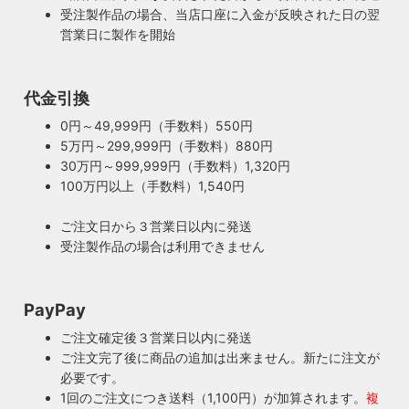
受注製作品の場合、当店口座に入金が反映された日の翌
営業日に製作を開始
100年近く前のソケットも復活・特殊な絶縁体
ヴィンテージスタイルの照明製作に欠かせない古いソケッ
ト。何十年、時には100年近く前のソケットシェルを使うこ
代金引換
ともあります。ところが100年近く前のソケットに使われて
もしもの時も安心・製作担当者が修理を行いま
0円～49,999円（手数料）550円
いたインシュレーター（絶縁体）はご覧の通り炭化してボロ
す
5万円～299,999円（手数料）880円
ボロに。当店では専門機関に依頼し、特殊カーボンを使いオ
ご購入頂いた照明がもしも故障した場合は、すぐに当店にご
30万円～999,999円（手数料）1,320円
リジナルのインシュレーターを製造しました。これで100年
連絡ください！ハンドメイド照明やアンティーク照明は修理
100万円以上（手数料）1,540円
近く前のソケットも安心してお使い頂けます。
が心配とよくお声を頂きますが、当店では器具を製作した本
人が責任をもって修理にあたります。造ったりカスタムした
ご注文日から３営業日以内に発送
本人だからこそ分かる不具合を見逃しません。
受注製作品の場合は利用できません
◆もっと詳しく見る
PayPay
ご注文確定後３営業日以内に発送
ご注文完了後に商品の追加は出来ません。新たに注文が
必要です。
1回のご注文につき送料（1,100円）が加算されます。
複