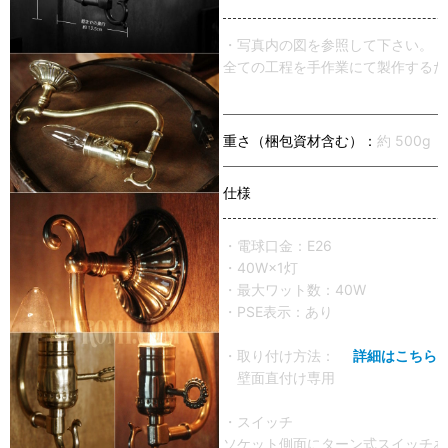
・写真内の図を参照して下さい。
全ての工程を手作業にて製作するた
重さ（梱包資材含む）：
約 500g
仕様
・電球口金：E26
・40W×1灯
・最大ワット数：40W
・PSE表示：あり
・取り付け方法：
詳細はこちら
壁面直付け専用
・スイッチ
ソケット側面にターン式スイッチあ