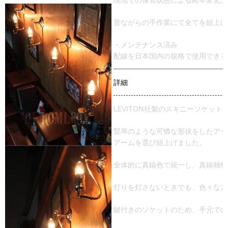
昔ながらの手作業にて全てを組上げ
・メンテナンス済み
配線を日本国内の規格で使用できる
詳細
LEVITON社製のスキニーソケッ
竪琴のような可憐な形状をしたアー
アームを選び組上げました。
全体的に真鍮色で統一し、真鍮独特
灯りを灯さないときでも、色々な方
鍵付きのソケットのため、手元での