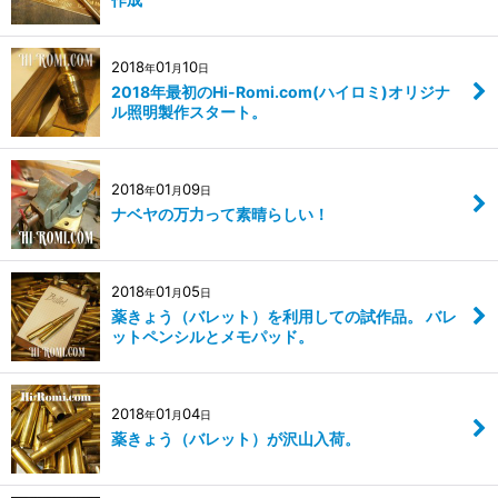
2018
01
10
年
月
日
2018年最初のHi-Romi.com(ハイロミ)オリジナ
ル照明製作スタート。
2018
01
09
年
月
日
ナベヤの万力って素晴らしい！
2018
01
05
年
月
日
薬きょう（バレット）を利用しての試作品。 バレ
ットペンシルとメモパッド。
2018
01
04
年
月
日
薬きょう（バレット）が沢山入荷。