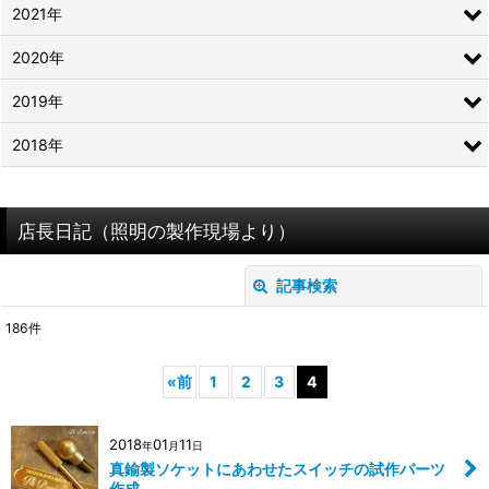
2021年
2020年
2019年
2018年
店長日記（照明の製作現場より）
記事検索
閉じる
186
件
キーワード
:
«
前
1
2
3
4
カテゴリ
:
2018
01
11
年
月
日
絞り込む
真鍮製ソケットにあわせたスイッチの試作パーツ
作成