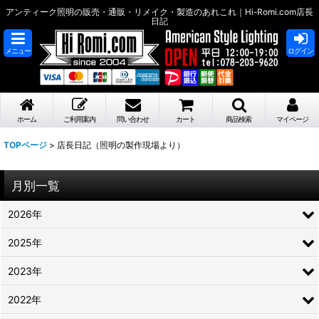
アンティーク照明の販売・通販・リメイク・製造のあれこれ｜Hi-Romi.com店長
日記
メニュー
ログイン
ホーム
ご利用案内
問い合わせ
カート
商品検索
マイページ
TOPページ
>
店長日記（照明の製作現場より）
月別一覧
2026年
2025年
2023年
2022年