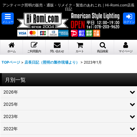
アンティーク照明の販売・通販・リメイク・製造のあれこれ｜Hi-Romi.com店長
日記
メニュー
ログイン
ホーム
ご利用案内
問い合わせ
カート
商品検索
マイページ
TOPページ
>
店長日記（照明の製作現場より）
>
2023年1月
月別一覧
2026年
2025年
2023年
2022年