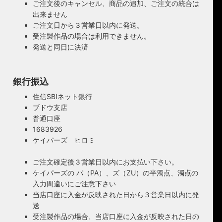
ご注文後のキャンセル、商品の追加、ご注文の統合は
出来ません
ご注文日から３営業日以内に発送。
受注製作品の場合は利用できません。
発送と同日に決済
銀行振込
住信SBIネット銀行
ブドウ支店
普通口座
1683926
ケイパーズ ヒロミ
ご注文確定後３営業日以内にお支払い下さい。
ケイパーズの パ（PA）、ズ（ZU）の半濁点、濁点の
入力間違いにご注意下さい
当店口座に入金が反映された日から３営業日以内に発
送
受注製作品の場合、当店口座に入金が反映された日の