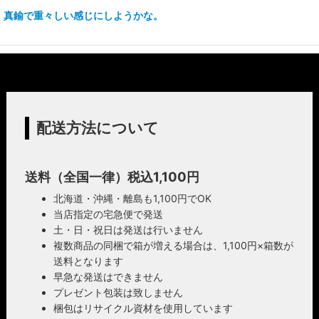
 真鍮で重々しい感じにしようかな。
配送方法について
送料（全国一律）税込1,100円
北海道・沖縄・離島も1,100円でOK
当店指定の宅急便で発送
土・日・祝日は発送は行いません
複数商品の同梱で箱が増える場合は、1,100円×箱数が
送料となります
早急な発送はできません
プレゼント包装は致しません
梱包はリサイクル資材を使用しています