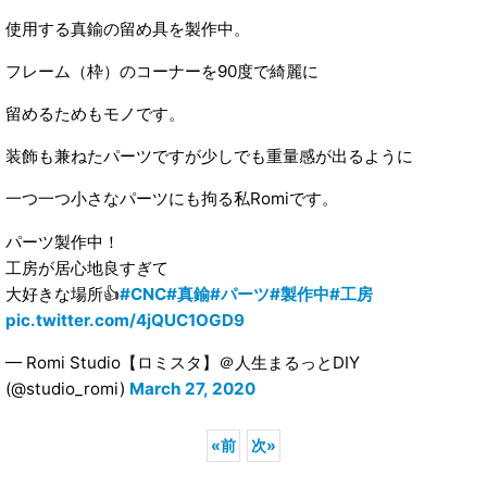
使用する真鍮の留め具を製作中。
フレーム（枠）のコーナーを90度で綺麗に
留めるためもモノです。
装飾も兼ねたパーツですが少しでも重量感が出るように
一つ一つ小さなパーツにも拘る私Romiです。
パーツ製作中！
工房が居心地良すぎて
大好きな場所👍
#CNC
#真鍮
#パーツ
#製作中
#工房
pic.twitter.com/4jQUC1OGD9
— Romi Studio【ロミスタ】＠人生まるっとDIY
(@studio_romi)
March 27, 2020
«
前
次
»