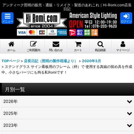
アンティーク照明の販売・通販・リメイク・製造のあれこれ｜Hi-Romi.com店長
日記
メニュー
ログイン
ホーム
ご利用案内
問い合わせ
カート
商品検索
マイページ
TOPページ
>
店長日記（照明の製作現場より）
>
2020年3月
>
ステンドグラス サイン看板用のフレーム（枠）で 使用する真鍮の留め具を作成
中。小さなパーツにも拘る私Romiです！
月別一覧
2026年
2025年
2023年