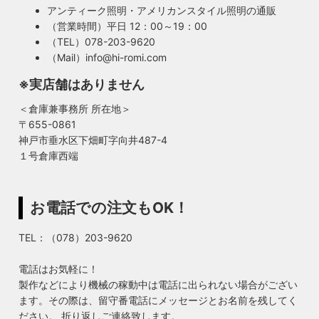
アンティーク照明・アメリカンスタイル照明の通販
（営業時間）平日 12：00～19：00
（TEL）078-203-9620
（Mail）info@hi-romi.com
※実店舗はありません
＜倉庫兼事務所 所在地＞
〒655-0861
神戸市垂水区下畑町字向井487-4
１号倉庫西端
お電話での注文もOK！
TEL：（078）203-9620
電話はお気軽に！
製作などにより機械の稼動中は電話に出られない場合がござい
ます。その際は、留守番電話にメッセージとお名前を残してく
ださい。 折り返しご連絡致します。