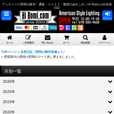
アンティーク照明の販売・通販・リメイク・製造のあれこれ｜Hi-Romi.com店長
日記
メニュー
ログイン
ホーム
ご利用案内
問い合わせ
カート
商品検索
マイページ
TOPページ
>
店長日記（照明の製作現場より）
>
壁面直付け壁掛け照明のコード差し替えをしました。
月別一覧
2026年
2025年
2023年
2022年