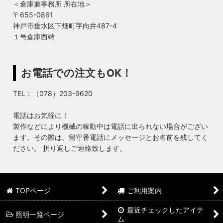
＜倉庫兼事務所 所在地＞
〒655-0861
神戸市垂水区下畑町字向井487-4
１号倉庫西端
お電話での注文もOK！
TEL：（078）203-9620
電話はお気軽に！
製作などにより機械の稼動中は電話に出られない場合がござい
ます。その際は、留守番電話にメッセージとお名前を残してく
ださい。 折り返しご連絡致します。
TOPページ
ご利用案内
最近チェックしたアイテ
照明一覧ページ
ム