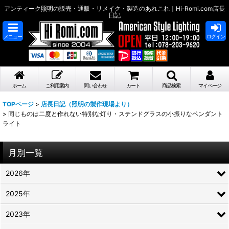
アンティーク照明の販売・通販・リメイク・製造のあれこれ｜Hi-Romi.com店長
日記
メニュー
ログイン
ホーム
ご利用案内
問い合わせ
カート
商品検索
マイページ
TOPページ
>
店長日記（照明の製作現場より）
>
同じものは二度と作れない特別な灯り・ステンドグラスの小振りなペンダント
ライト
月別一覧
2026年
2025年
2023年