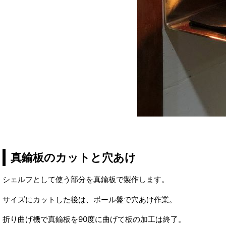
真鍮板のカットと穴あけ
シェルフとして使う部分を真鍮板で製作します。
サイズにカットした後は、ボール盤で穴あけ作業。
折り曲げ機で真鍮板を90度に曲げて板の加工は終了。