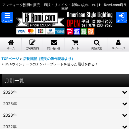
アンティーク照明の販売・通販・リメイク・製造のあれこれ｜Hi-Romi.com店長
日記
メニュー
ログイン
ホーム
ご利用案内
問い合わせ
カート
商品検索
マイページ
TOPページ
>
店長日記（照明の製作現場より）
>
USAヴィンテージのナンバープレートを使った照明を作る！
月別一覧
2026年
2025年
2023年
2022年