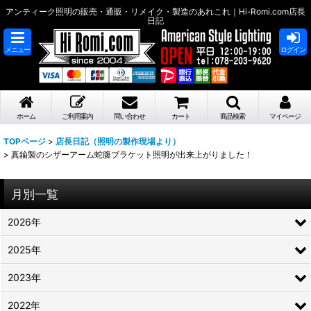
アンティーク照明の販売・通販・リメイク・製造のあれこれ｜Hi-Romi.com店長
日記
メニュー
ログイン
ホーム
ご利用案内
問い合わせ
カート
商品検索
マイページ
TOPページ
>
店長日記（照明の製作現場より）
>
真鍮製のシザーアーム蛇腹ブラケット照明が出来上がりました！
月別一覧
2026年
2025年
2023年
2022年