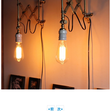
«
前
次
»