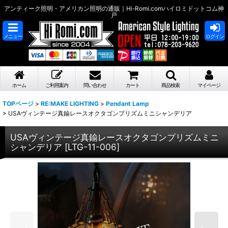
アンティーク照明・アメリカン照明の通販｜Hi-Romi.comハイロミドットコム神
戸
メニュー
ログイン
ホーム
ご利用案内
問い合わせ
カート
商品検索
マイページ
TOPページ
>
RE:MAKE LIGHTING
>
Pendant Lamp
>
USAヴィンテージ真鍮レースオクタゴンプリズムミニシャンデリア
USAヴィンテージ真鍮レースオクタゴンプリズムミニ
シャンデリア
[
LTG-11-006
]