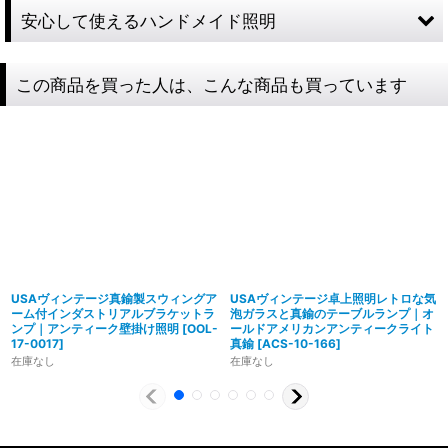
安心して使えるハンドメイド照明
この商品を買った人は、こんな商品も買っています
USAヴィンテージ真鍮製スウィングア
USAヴィンテージ卓上照明レトロな気
ーム付インダストリアルブラケットラ
泡ガラスと真鍮のテーブルランプ｜オ
ンプ｜アンティーク壁掛け照明
[
OOL-
ールドアメリカンアンティークライト
17-0017
]
真鍮
[
ACS-10-166
]
在庫なし
在庫なし
製造からアフターフォローまで自店で行う一貫
体制
特殊な形状・100年変わらず愛され続けるソケ
ハイロミドットコムでは、アンティーク照明のリメイクやオ