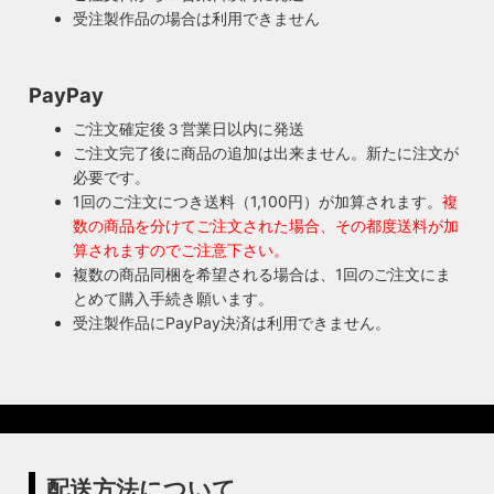
連絡ください！ハンドメイド照明やアンティーク照明は修理
近く前のソケットも安心してお使い頂けます。
受注製作品の場合は利用できません
が心配とよくお声を頂きますが、当店では器具を製作した本
人が責任をもって修理にあたります。造ったりカスタムした
本人だからこそ分かる不具合を見逃しません。
PayPay
◆もっと詳しく見る
ご注文確定後３営業日以内に発送
ご注文完了後に商品の追加は出来ません。新たに注文が
必要です。
1回のご注文につき送料（1,100円）が加算されます。
複
数の商品を分けてご注文された場合、その都度送料が加
算されますのでご注意下さい。
複数の商品同梱を希望される場合は、1回のご注文にま
とめて購入手続き願います。
受注製作品にPayPay決済は利用できません。
配送方法について