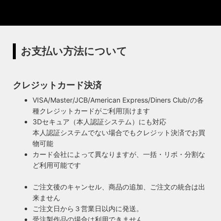
ットを使用
リジナル照明の製造、販売から納品、修理などのアフタフォ
ローまで一貫して自店工房で行っています。デザインから製
ハイロミドットコムの照明にはアメリカンソケットを使用し
造まで行うオリジナル照明の製作はもちろん、アンティーク
ています。特徴的なのは、電球をねじ込むところにボール紙
やヴィンテージの照明はカスタムしたりリメイクして販売し
の筒のようなインシュレーター（特殊なカーボンで出来た絶
お支払い方法について
ています。ハンドメイドによる小規模生産により、他にはな
縁体）が使われていることです。エジソンが電球を発明した
い渋くてかっこいいヴィンテージスタイル照明をご提案して
100年以上前からこの形状は変わらず、現地アメリカで今な
います。
お愛され続けるソケットを使用しています。
クレジットカード決済
◆もっと詳しく見る
VISA/Master/JCB/American Express/Diners Club/の各
種クレジットカードがご利用頂けます
3Dセキュア（本人認証システム）にも対応
本人認証システムでない場合でもクレジット決済でお買
物可能
カード会社によって異なりますが、一括・リボ・分割な
ど利用可能です
ご注文後のキャンセル、商品の追加、ご注文の統合は出
来ません
ご注文日から３営業日以内に発送。
受注製作品の場合は利用できません。