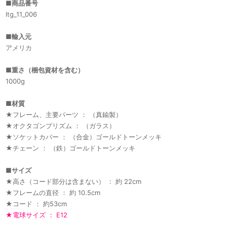
■
商品番号
ltg_11_006
■
輸入元
アメリカ
■
重さ（梱包資材を含む）
1000g
■
材質
★フレーム、主要パーツ ： （真鍮製）
★オクタゴンプリズム ： （ガラス）
★ソケットカバー ： （合金）ゴールドトーンメッキ
★チェーン ： （鉄）ゴールドトーンメッキ
■
サイズ
★高さ（コード部分は含まない） ： 約 22cm
★フレームの直径 ： 約 10.5cm
★コード ： 約53cm
★電球サイズ ： E12