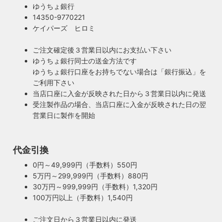
ゆうちょ銀行
14350-9770221
ケイパーズ ヒロミ
ご注文確定後３営業日以内にお支払い下さい
ゆうちょ銀行同士の送金方法です
ゆうちょ銀行口座をお持ちでない場合は「銀行振込」を
ご利用下さい
当店口座に入金が反映された日から３営業日以内に発送
受注製作品の場合、当店口座に入金が反映された日の翌
営業日に製作を開始
100年近く前のソケットも復活・特殊な絶縁体
代金引換
ヴィンテージスタイルの照明製作に欠かせない古いソケッ
0円～49,999円（手数料）550円
ト。何十年、時には100年近く前のソケットシェルを使うこ
5万円～299,999円（手数料）880円
ともあります。ところが100年近く前のソケットに使われて
もしもの時も安心・製作担当者が修理を行いま
30万円～999,999円（手数料）1,320円
いたインシュレーター（絶縁体）はご覧の通り炭化してボロ
す
100万円以上（手数料）1,540円
ボロに。当店では専門機関に依頼し、特殊カーボンを使いオ
ご購入頂いた照明がもしも故障した場合は、すぐに当店にご
リジナルのインシュレーターを製造しました。これで100年
ご注文日から３営業日以内に発送