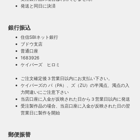
発送と同日に決済
銀行振込
住信SBIネット銀行
ブドウ支店
安心のPSE適合照明・電気用品安全法の遵守
普通口座
暮らしを照らす名脇役・こだわりのヴィンテー
ハイロミドットコムで販売する照明は１点残らずPSE検査に
1683926
ジスタイル
合格した照明です。製造後や出荷前に検査を行うため、当店
ケイパーズ ヒロミ
照明は暮らしの名脇役！メインのスーツが良いのに、靴や時
のオリジナル照明はもちろん、アンティークやヴィンテージ
計がダサいとイマイチ決まらない。住宅や店舗も同じく照明
の古い照明も安心してお使い頂けます。当店は製造事業者と
ご注文確定後３営業日以内にお支払い下さい。
がダサいだけでせっかくの良い建築やインテリアも台無しで
して近畿経済産業局へ特定電気用品以外の電気用品の製造事
ケイパーズの パ（PA）、ズ（ZU）の半濁点、濁点の入
す。ハイロミドットコムがこだわるのは、旧き良きアメリカ
業者として届出を行っております。
力間違いにご注意下さい
のインテリアや工業製品の重厚感やゴージャスさ。それでい
当店口座に入金が反映された日から３営業日以内に発送
て飽きの来ない無垢さや素朴さを追求したヴィンテージスタ
受注製作品の場合、当店口座に入金が反映された日の翌
イルでの提案にこだわっています。
営業日に製作を開始
◆もっと詳しく見る
郵便振替