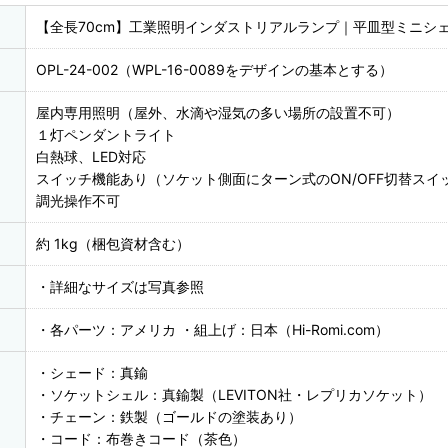
【全長70cm】工業照明インダストリアルランプ｜平皿型ミニシ
OPL-24-002（WPL-16-0089をデザインの基本とする）
屋内専用照明（屋外、水滴や湿気の多い場所の設置不可）
１灯ペンダントライト
白熱球、LED対応
スイッチ機能あり（ソケット側面にターン式のON/OFF切替スイ
調光操作不可
約 1kg（梱包資材含む）
・詳細なサイズは写真参照
・各パーツ：アメリカ ・組上げ：日本（Hi-Romi.com）
・シェード：真鍮
・ソケットシェル：真鍮製（LEVITON社・レプリカソケット）
・チェーン：鉄製（ゴールドの塗装あり）
・コード：布巻きコード（茶色）