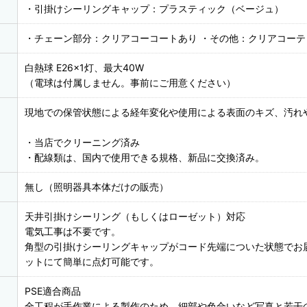
・引掛けシーリングキャップ：プラスティック（ベージュ）
・チェーン部分：クリアコーコートあり ・その他：クリアコー
白熱球 E26×1灯、最大40W
（電球は付属しません。事前にご用意ください）
現地での保管状態による経年変化や使用による表面のキズ、汚れ
・当店でクリーニング済み
・配線類は、国内で使用できる規格、新品に交換済み。
無し（照明器具本体だけの販売）
天井引掛けシーリング（もしくはローゼット）対応
電気工事は不要です。
角型の引掛けシーリングキャップがコード先端についた状態でお
ットにて簡単に点灯可能です。
PSE適合商品
全工程が手作業による製作のため、細部や色合いなど写真と若干