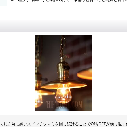
、同じ方向に黒いスイッチツマミを回し続けることでON/OFFが繰り返