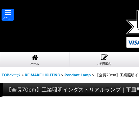
メニュー
ホーム
ご利用案内
TOPページ
>
RE:MAKE LIGHTING
>
Pendant Lamp
>
【全長70cm】工業照明
【全長70cm】工業照明インダストリアルランプ｜平