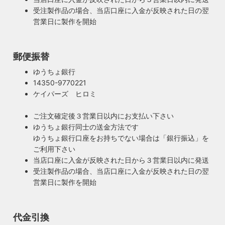
受注製作品の場合、当店口座に入金が反映された日の翌
イルでの提案にこだわっています。
営業日に製作を開始
◆もっと詳しく見る
郵便振替
ゆうちょ銀行
14350-9770221
ケイパーズ ヒロミ
ご注文確定後３営業日以内にお支払い下さい
ゆうちょ銀行同士の送金方法です
ゆうちょ銀行口座をお持ちでない場合は「銀行振込」を
ご利用下さい
当店口座に入金が反映された日から３営業日以内に発送
受注製作品の場合、当店口座に入金が反映された日の翌
営業日に製作を開始
100年近く前のソケットも復活・特殊な絶縁体
代金引換
ヴィンテージスタイルの照明製作に欠かせない古いソケッ