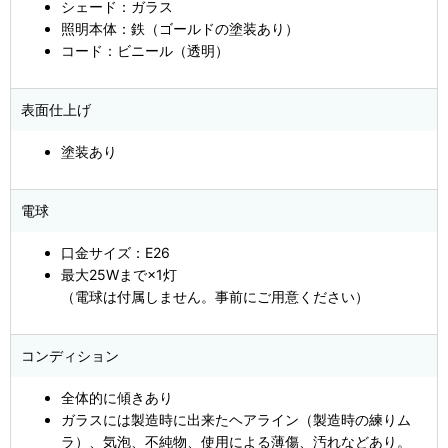
シェード：ガラス
照明本体：鉄（ゴールドの塗装あり）
コード：ビニール（透明）
表面仕上げ
塗装あり
電球
口金サイズ：E26
最大25Wまで×1灯
（電球は付属しません。事前にご用意ください）
コンディション
全体的に傾きあり
ガラスには製造時に出来たヘアライン（製造時の練りム
ラ）、気泡、不純物、使用による薄傷、汚れなどあり。