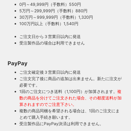
ト。何十年、時には100年近く前のソケットシェルを使うこ
0円～49,999円（手数料）550円
ともあります。ところが100年近く前のソケットに使われて
5万円～299,999円（手数料）880円
もしもの時も安心・製作担当者が修理を行いま
いたインシュレーター（絶縁体）はご覧の通り炭化してボロ
30万円～999,999円（手数料）1,320円
す
ボロに。当店では専門機関に依頼し、特殊カーボンを使いオ
100万円以上（手数料）1,540円
ご購入頂いた照明がもしも故障した場合は、すぐに当店にご
リジナルのインシュレーターを製造しました。これで100年
連絡ください！ハンドメイド照明やアンティーク照明は修理
近く前のソケットも安心してお使い頂けます。
ご注文日から３営業日以内に発送
が心配とよくお声を頂きますが、当店では器具を製作した本
受注製作品の場合は利用できません
人が責任をもって修理にあたります。造ったりカスタムした
本人だからこそ分かる不具合を見逃しません。
◆もっと詳しく見る
PayPay
ご注文確定後３営業日以内に発送
ご注文完了後に商品の追加は出来ません。新たに注文が
必要です。
1回のご注文につき送料（1,100円）が加算されます。
複
数の商品を分けてご注文された場合、その都度送料が加
算されますのでご注意下さい。
複数の商品同梱を希望される場合は、1回のご注文にま
とめて購入手続き願います。
受注製作品にPayPay決済は利用できません。