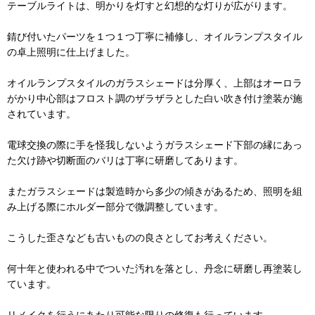
テーブルライトは、明かりを灯すと幻想的な灯りが広がります。
錆び付いたパーツを１つ１つ丁寧に補修し、オイルランプスタイル
の卓上照明に仕上げました。
オイルランプスタイルのガラスシェードは分厚く、上部はオーロラ
がかり中心部はフロスト調のザラザラとした白い吹き付け塗装が施
されています。
電球交換の際に手を怪我しないようガラスシェード下部の縁にあっ
た欠け跡や切断面のバリは丁寧に研磨してあります。
またガラスシェードは製造時から多少の傾きがあるため、照明を組
み上げる際にホルダー部分で微調整しています。
こうした歪さなども古いものの良さとしてお考えください。
何十年と使われる中でついた汚れを落とし、丹念に研磨し再塗装し
ています。
リメイクを行うにあたり可能な限りの修復も行っています。