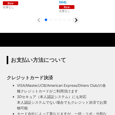
004
]
在庫なし
在庫なし
製造からアフターフォローまで自店で行う一貫
体制
特殊な形状・100年変わらず愛され続けるソケ
ハイロミドットコムでは、アンティーク照明のリメイクやオ
ットを使用
リジナル照明の製造、販売から納品、修理などのアフタフォ
ローまで一貫して自店工房で行っています。デザインから製
ハイロミドットコムの照明にはアメリカンソケットを使用し
造まで行うオリジナル照明の製作はもちろん、アンティーク
ています。特徴的なのは、電球をねじ込むところにボール紙
やヴィンテージの照明はカスタムしたりリメイクして販売し
の筒のようなインシュレーター（特殊なカーボンで出来た絶
ています。ハンドメイドによる小規模生産により、他にはな
縁体）が使われていることです。エジソンが電球を発明した
お支払い方法について
い渋くてかっこいいヴィンテージスタイル照明をご提案して
100年以上前からこの形状は変わらず、現地アメリカで今な
います。
お愛され続けるソケットを使用しています。
◆もっと詳しく見る
クレジットカード決済
VISA/Master/JCB/American Express/Diners Club/の各
種クレジットカードがご利用頂けます
3Dセキュア（本人認証システム）にも対応
本人認証システムでない場合でもクレジット決済でお買
物可能
カード会社によって異なりますが、一括・リボ・分割な