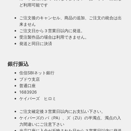
ど利用可能です
ご注文後のキャンセル、商品の追加、ご注文の統合は出
来ません
ご注文日から３営業日以内に発送。
受注製作品の場合は利用できません。
発送と同日に決済
銀行振込
住信SBIネット銀行
安心のPSE適合照明・電気用品安全法の遵守
ブドウ支店
暮らしを照らす名脇役・こだわりのヴィンテー
普通口座
ハイロミドットコムで販売する照明は１点残らずPSE検査に
ジスタイル
1683926
合格した照明です。製造後や出荷前に検査を行うため、当店
ケイパーズ ヒロミ
照明は暮らしの名脇役！メインのスーツが良いのに、靴や時
のオリジナル照明はもちろん、アンティークやヴィンテージ
計がダサいとイマイチ決まらない。住宅や店舗も同じく照明
の古い照明も安心してお使い頂けます。当店は製造事業者と
ご注文確定後３営業日以内にお支払い下さい。
がダサいだけでせっかくの良い建築やインテリアも台無しで
して近畿経済産業局へ特定電気用品以外の電気用品の製造事
ケイパーズの パ（PA）、ズ（ZU）の半濁点、濁点の入
す。ハイロミドットコムがこだわるのは、旧き良きアメリカ
業者として届出を行っております。
力間違いにご注意下さい
のインテリアや工業製品の重厚感やゴージャスさ。それでい
当店口座に入金が反映された日から３営業日以内に発送
て飽きの来ない無垢さや素朴さを追求したヴィンテージスタ