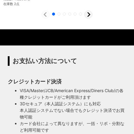
体制
在庫数 2点
特殊な形状・100年変わらず愛され続けるソケ
ハイロミドットコムでは、アンティーク照明のリメイクやオ
ットを使用
リジナル照明の製造、販売から納品、修理などのアフタフォ
ローまで一貫して自店工房で行っています。デザインから製
ハイロミドットコムの照明にはアメリカンソケットを使用し
造まで行うオリジナル照明の製作はもちろん、アンティーク
ています。特徴的なのは、電球をねじ込むところにボール紙
やヴィンテージの照明はカスタムしたりリメイクして販売し
の筒のようなインシュレーター（特殊なカーボンで出来た絶
ています。ハンドメイドによる小規模生産により、他にはな
縁体）が使われていることです。エジソンが電球を発明した
い渋くてかっこいいヴィンテージスタイル照明をご提案して
100年以上前からこの形状は変わらず、現地アメリカで今な
います。
お愛され続けるソケットを使用しています。
お支払い方法について
◆もっと詳しく見る
クレジットカード決済
VISA/Master/JCB/American Express/Diners Club/の各
種クレジットカードがご利用頂けます
3Dセキュア（本人認証システム）にも対応
本人認証システムでない場合でもクレジット決済でお買
物可能
カード会社によって異なりますが、一括・リボ・分割な
ど利用可能です