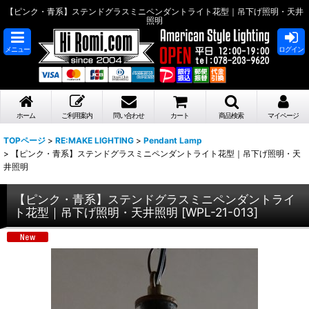
【ピンク・青系】ステンドグラスミニペンダントライト花型｜吊下げ照明・天井
照明
メニュー
ログイン
ホーム
ご利用案内
問い合わせ
カート
商品検索
マイページ
TOPページ
>
RE:MAKE LIGHTING
>
Pendant Lamp
>
【ピンク・青系】ステンドグラスミニペンダントライト花型｜吊下げ照明・天
井照明
【ピンク・青系】ステンドグラスミニペンダントライ
ト花型｜吊下げ照明・天井照明
[
WPL-21-013
]