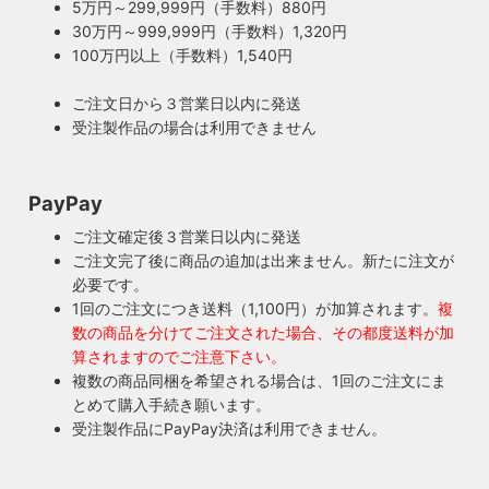
5万円～299,999円（手数料）880円
ボロに。当店では専門機関に依頼し、特殊カーボンを使いオ
ご購入頂いた照明がもしも故障した場合は、すぐに当店にご
30万円～999,999円（手数料）1,320円
リジナルのインシュレーターを製造しました。これで100年
連絡ください！ハンドメイド照明やアンティーク照明は修理
100万円以上（手数料）1,540円
近く前のソケットも安心してお使い頂けます。
が心配とよくお声を頂きますが、当店では器具を製作した本
人が責任をもって修理にあたります。造ったりカスタムした
ご注文日から３営業日以内に発送
本人だからこそ分かる不具合を見逃しません。
受注製作品の場合は利用できません
◆もっと詳しく見る
PayPay
ご注文確定後３営業日以内に発送
ご注文完了後に商品の追加は出来ません。新たに注文が
必要です。
1回のご注文につき送料（1,100円）が加算されます。
複
数の商品を分けてご注文された場合、その都度送料が加
算されますのでご注意下さい。
複数の商品同梱を希望される場合は、1回のご注文にま
とめて購入手続き願います。
受注製作品にPayPay決済は利用できません。