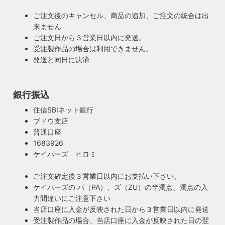
ご注文後のキャンセル、商品の追加、ご注文の統合は出
来ません
ご注文日から３営業日以内に発送。
受注製作品の場合は利用できません。
発送と同日に決済
銀行振込
安心のPSE適合照明・電気用品安全法の遵守
暮らしを照らす名脇役・こだわりのヴィンテー
住信SBIネット銀行
ハイロミドットコムで販売する照明は１点残らずPSE検査に
ジスタイル
ブドウ支店
合格した照明です。製造後や出荷前に検査を行うため、当店
普通口座
照明は暮らしの名脇役！メインのスーツが良いのに、靴や時
のオリジナル照明はもちろん、アンティークやヴィンテージ
1683926
計がダサいとイマイチ決まらない。住宅や店舗も同じく照明
の古い照明も安心してお使い頂けます。当店は製造事業者と
ケイパーズ ヒロミ
がダサいだけでせっかくの良い建築やインテリアも台無しで
して近畿経済産業局へ特定電気用品以外の電気用品の製造事
す。ハイロミドットコムがこだわるのは、旧き良きアメリカ
業者として届出を行っております。
ご注文確定後３営業日以内にお支払い下さい。
のインテリアや工業製品の重厚感やゴージャスさ。それでい
ケイパーズの パ（PA）、ズ（ZU）の半濁点、濁点の入
て飽きの来ない無垢さや素朴さを追求したヴィンテージスタ
力間違いにご注意下さい
イルでの提案にこだわっています。
当店口座に入金が反映された日から３営業日以内に発送
◆もっと詳しく見る
受注製作品の場合、当店口座に入金が反映された日の翌