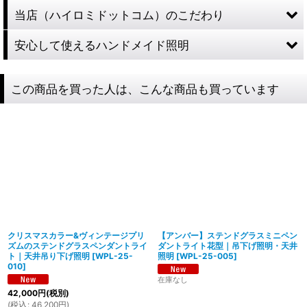
当店（ハイロミドットコム）のこだわり
安心して使えるハンドメイド照明
この商品を買った人は、こんな商品も買っています
クリスマスカラー&ヴィンテージプリ
【アンバー】ステンドグラスミニペン
ズムのステンドグラスペンダントライ
ダントライト花型｜吊下げ照明・天井
ト｜天井吊り下げ照明
[
WPL-25-
照明
[
WPL-25-005
]
010
]
在庫なし
42,000
円
(税別)
製造からアフターフォローまで自店で行う一貫
(
税込
:
46,200
円
)