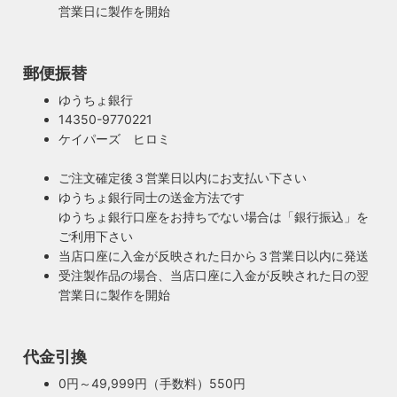
営業日に製作を開始
郵便振替
ゆうちょ銀行
14350-9770221
ケイパーズ ヒロミ
ご注文確定後３営業日以内にお支払い下さい
ゆうちょ銀行同士の送金方法です
ゆうちょ銀行口座をお持ちでない場合は「銀行振込」を
ご利用下さい
当店口座に入金が反映された日から３営業日以内に発送
受注製作品の場合、当店口座に入金が反映された日の翌
営業日に製作を開始
100年近く前のソケットも復活・特殊な絶縁体
ヴィンテージスタイルの照明製作に欠かせない古いソケッ
ト。何十年、時には100年近く前のソケットシェルを使うこ
代金引換
ともあります。ところが100年近く前のソケットに使われて
もしもの時も安心・製作担当者が修理を行いま
0円～49,999円（手数料）550円
いたインシュレーター（絶縁体）はご覧の通り炭化してボロ
す