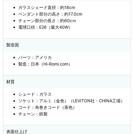
ガラスシェード直径：約18cm
ペンダント部分の高さ：約17.0cm
チェーン部分の長さ：約60cｍ
電球口径：E26（最大40W）
製造国
パーツ：アメリカ
製造：日本（Hi-Romi.com）
材質
シェード：ガラス
ソケット：アルミ（金色）（LEVITON社・CHINA工場）
コード：布巻きコード（茶色）
チェーン：鉄製
表面仕上げ