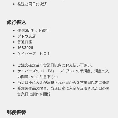
発送と同日に決済
銀行振込
安心のPSE適合照明・電気用品安全法の遵守
暮らしを照らす名脇役・こだわりのヴィンテー
住信SBIネット銀行
ハイロミドットコムで販売する照明は１点残らずPSE検査に
ジスタイル
ブドウ支店
合格した照明です。製造後や出荷前に検査を行うため、当店
普通口座
照明は暮らしの名脇役！メインのスーツが良いのに、靴や時
のオリジナル照明はもちろん、アンティークやヴィンテージ
1683926
計がダサいとイマイチ決まらない。住宅や店舗も同じく照明
の古い照明も安心してお使い頂けます。当店は製造事業者と
ケイパーズ ヒロミ
がダサいだけでせっかくの良い建築やインテリアも台無しで
して近畿経済産業局へ特定電気用品以外の電気用品の製造事
す。ハイロミドットコムがこだわるのは、旧き良きアメリカ
業者として届出を行っております。
ご注文確定後３営業日以内にお支払い下さい。
のインテリアや工業製品の重厚感やゴージャスさ。それでい
ケイパーズの パ（PA）、ズ（ZU）の半濁点、濁点の入
て飽きの来ない無垢さや素朴さを追求したヴィンテージスタ
力間違いにご注意下さい
イルでの提案にこだわっています。
当店口座に入金が反映された日から３営業日以内に発送
◆もっと詳しく見る
受注製作品の場合、当店口座に入金が反映された日の翌
営業日に製作を開始
郵便振替