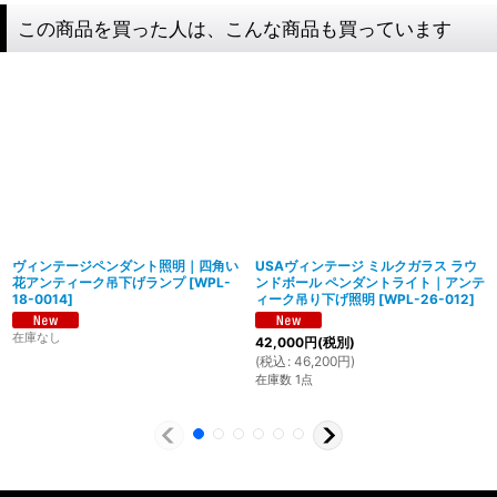
この商品を買った人は、こんな商品も買っています
ヴィンテージペンダント照明｜四角い
USAヴィンテージ ミルクガラス ラウ
花アンティーク吊下げランプ
[
WPL-
ンドボール ペンダントライト｜アンテ
18-0014
]
ィーク吊り下げ照明
[
WPL-26-012
]
在庫なし
42,000
円
(税別)
(
税込
:
46,200
円
)
製造からアフターフォローまで自店で行う一貫
在庫数 1点
体制
特殊な形状・100年変わらず愛され続けるソケ
ハイロミドットコムでは、アンティーク照明のリメイクやオ
ットを使用
リジナル照明の製造、販売から納品、修理などのアフタフォ
ローまで一貫して自店工房で行っています。デザインから製
ハイロミドットコムの照明にはアメリカンソケットを使用し