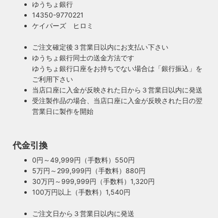
ゆうちょ銀行
14350-9770221
ケイパーズ ヒロミ
ご注文確定後３営業日以内にお支払い下さい
ゆうちょ銀行同士の送金方法です
ゆうちょ銀行口座をお持ちでない場合は「銀行振込」を
ご利用下さい
当店口座に入金が反映された日から３営業日以内に発送
受注製作品の場合、当店口座に入金が反映された日の翌
営業日に製作を開始
100年近く前のソケットも復活・特殊な絶縁体
ヴィンテージスタイルの照明製作に欠かせない古いソケッ
ト。何十年、時には100年近く前のソケットシェルを使うこ
代金引換
ともあります。ところが100年近く前のソケットに使われて
もしもの時も安心・製作担当者が修理を行いま
0円～49,999円（手数料）550円
いたインシュレーター（絶縁体）はご覧の通り炭化してボロ
す
5万円～299,999円（手数料）880円
ボロに。当店では専門機関に依頼し、特殊カーボンを使いオ
ご購入頂いた照明がもしも故障した場合は、すぐに当店にご
30万円～999,999円（手数料）1,320円
リジナルのインシュレーターを製造しました。これで100年
連絡ください！ハンドメイド照明やアンティーク照明は修理
100万円以上（手数料）1,540円
近く前のソケットも安心してお使い頂けます。
が心配とよくお声を頂きますが、当店では器具を製作した本
人が責任をもって修理にあたります。造ったりカスタムした
ご注文日から３営業日以内に発送