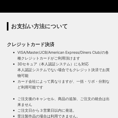
造まで行うオリジナル照明の製作はもちろん、アンティーク
ています。特徴的なのは、電球をねじ込むところにボール紙
やヴィンテージの照明はカスタムしたりリメイクして販売し
の筒のようなインシュレーター（特殊なカーボンで出来た絶
ています。ハンドメイドによる小規模生産により、他にはな
縁体）が使われていることです。エジソンが電球を発明した
い渋くてかっこいいヴィンテージスタイル照明をご提案して
100年以上前からこの形状は変わらず、現地アメリカで今な
います。
お愛され続けるソケットを使用しています。
お支払い方法について
◆もっと詳しく見る
クレジットカード決済
VISA/Master/JCB/American Express/Diners Club/の各
種クレジットカードがご利用頂けます
3Dセキュア（本人認証システム）にも対応
本人認証システムでない場合でもクレジット決済でお買
物可能
カード会社によって異なりますが、一括・リボ・分割な
ど利用可能です
ご注文後のキャンセル、商品の追加、ご注文の統合は出
来ません
ご注文日から３営業日以内に発送。
受注製作品の場合は利用できません。