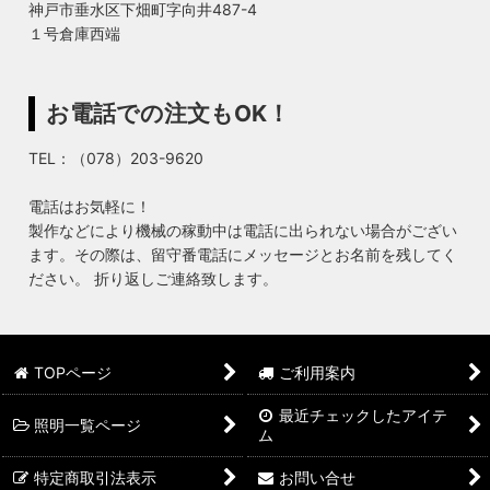
神戸市垂水区下畑町字向井487-4
１号倉庫西端
お電話での注文もOK！
TEL：（078）203-9620
電話はお気軽に！
製作などにより機械の稼動中は電話に出られない場合がござい
ます。その際は、留守番電話にメッセージとお名前を残してく
ださい。 折り返しご連絡致します。
TOPページ
ご利用案内
最近チェックしたアイテ
照明一覧ページ
ム
特定商取引法表示
お問い合せ