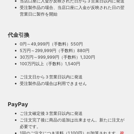
当店口座に入金が反映された日から３営業日以内に発送
受注製作品の場合、当店口座に入金が反映された日の翌
営業日に製作を開始
100年近く前のソケットも復活・特殊な絶縁体
ヴィンテージスタイルの照明製作に欠かせない古いソケッ
ト。何十年、時には100年近く前のソケットシェルを使うこ
代金引換
ともあります。ところが100年近く前のソケットに使われて
もしもの時も安心・製作担当者が修理を行いま
0円～49,999円（手数料）550円
いたインシュレーター（絶縁体）はご覧の通り炭化してボロ
す
5万円～299,999円（手数料）880円
ボロに。当店では専門機関に依頼し、特殊カーボンを使いオ
ご購入頂いた照明がもしも故障した場合は、すぐに当店にご
30万円～999,999円（手数料）1,320円
リジナルのインシュレーターを製造しました。これで100年
連絡ください！ハンドメイド照明やアンティーク照明は修理
100万円以上（手数料）1,540円
近く前のソケットも安心してお使い頂けます。
が心配とよくお声を頂きますが、当店では器具を製作した本
人が責任をもって修理にあたります。造ったりカスタムした
ご注文日から３営業日以内に発送
本人だからこそ分かる不具合を見逃しません。
受注製作品の場合は利用できません
◆もっと詳しく見る
PayPay
ご注文確定後３営業日以内に発送
ご注文完了後に商品の追加は出来ません。新たに注文が
必要です。
1回のご注文につき送料（1,100円）が加算されます。
複