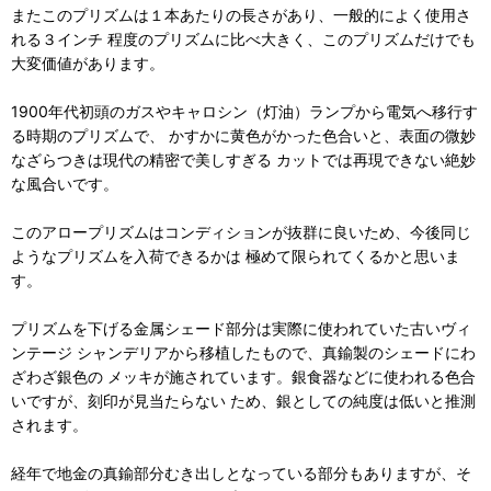
またこのプリズムは１本あたりの長さがあり、一般的によく使用さ
れる３インチ 程度のプリズムに比べ大きく、このプリズムだけでも
大変価値があります。
1900年代初頭のガスやキャロシン（灯油）ランプから電気へ移行す
る時期のプリズムで、 かすかに黄色がかった色合いと、表面の微妙
なざらつきは現代の精密で美しすぎる カットでは再現できない絶妙
な風合いです。
このアロープリズムはコンディションが抜群に良いため、今後同じ
ようなプリズムを入荷できるかは 極めて限られてくるかと思いま
す。
プリズムを下げる金属シェード部分は実際に使われていた古いヴィ
ンテージ シャンデリアから移植したもので、真鍮製のシェードにわ
ざわざ銀色の メッキが施されています。銀食器などに使われる色合
いですが、刻印が見当たらない ため、銀としての純度は低いと推測
されます。
経年で地金の真鍮部分むき出しとなっている部分もありますが、そ