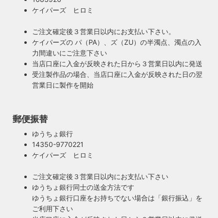
計がダサいとイマイチ決まらない。住宅や店舗も同じく照明
の古い照明も安心してお使い頂けます。当店は製造事業者と
ケイパーズ ヒロミ
がダサいだけでせっかくの良い建築やインテリアも台無しで
して近畿経済産業局へ特定電気用品以外の電気用品の製造事
す。ハイロミドットコムがこだわるのは、旧き良きアメリカ
業者として届出を行っております。
ご注文確定後３営業日以内にお支払い下さい。
のインテリアや工業製品の重厚感やゴージャスさ。それでい
ケイパーズの パ（PA）、ズ（ZU）の半濁点、濁点の入
て飽きの来ない無垢さや素朴さを追求したヴィンテージスタ
力間違いにご注意下さい
イルでの提案にこだわっています。
当店口座に入金が反映された日から３営業日以内に発送
◆もっと詳しく見る
受注製作品の場合、当店口座に入金が反映された日の翌
営業日に製作を開始
郵便振替
ゆうちょ銀行
14350-9770221
ケイパーズ ヒロミ
ご注文確定後３営業日以内にお支払い下さい
ゆうちょ銀行同士の送金方法です
ゆうちょ銀行口座をお持ちでない場合は「銀行振込」を
ご利用下さい