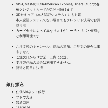
VISA/Master/JCB/American Express/Diners Club/の各
種クレジットカードがご利用頂けます
3Dセキュア（本人認証システム）にも対応
本人認証システムでない場合でもクレジット決済でお買
物可能
カード会社によって異なりますが、一括・リボ・分割な
ど利用可能です
ご注文後のキャンセル、商品の追加、ご注文の統合は出
来ません
ご注文日から３営業日以内に発送。
受注製作品の場合は利用できません。
発送と同日に決済
銀行振込
安心のPSE適合照明・電気用品安全法の遵守
暮らしを照らす名脇役・こだわりのヴィンテー
住信SBIネット銀行
ハイロミドットコムで販売する照明は１点残らずPSE検査に
ジスタイル
ブドウ支店
合格した照明です。製造後や出荷前に検査を行うため、当店
普通口座
照明は暮らしの名脇役！メインのスーツが良いのに、靴や時
のオリジナル照明はもちろん、アンティークやヴィンテージ
1683926