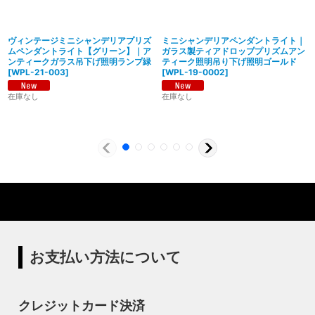
ヴィンテージミニシャンデリアプリズ
ミニシャンデリアペンダントライト｜
ムペンダントライト【グリーン】｜ア
ガラス製ティアドロッププリズムアン
ンティークガラス吊下げ照明ランプ緑
ティーク照明吊り下げ照明ゴールド
[
WPL-21-003
]
[
WPL-19-0002
]
在庫なし
在庫なし
製造からアフターフォローまで自店で行う一貫
体制
特殊な形状・100年変わらず愛され続けるソケ
ハイロミドットコムでは、アンティーク照明のリメイクやオ
ットを使用
リジナル照明の製造、販売から納品、修理などのアフタフォ
ローまで一貫して自店工房で行っています。デザインから製
ハイロミドットコムの照明にはアメリカンソケットを使用し
造まで行うオリジナル照明の製作はもちろん、アンティーク
ています。特徴的なのは、電球をねじ込むところにボール紙
やヴィンテージの照明はカスタムしたりリメイクして販売し
の筒のようなインシュレーター（特殊なカーボンで出来た絶
ています。ハンドメイドによる小規模生産により、他にはな
縁体）が使われていることです。エジソンが電球を発明した
い渋くてかっこいいヴィンテージスタイル照明をご提案して
100年以上前からこの形状は変わらず、現地アメリカで今な
います。
お愛され続けるソケットを使用しています。
お支払い方法について
◆もっと詳しく見る
クレジットカード決済