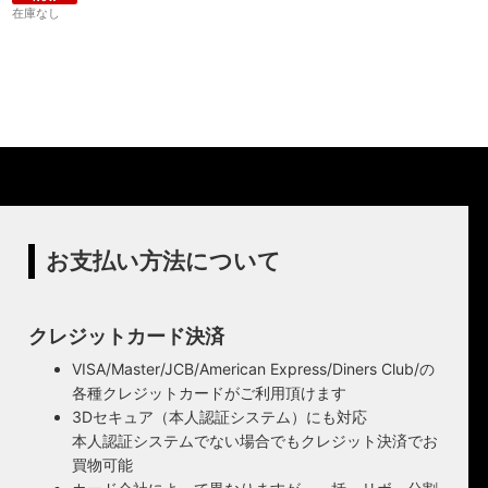
在庫なし
製造からアフターフォローまで自店で行う一
貫体制
特殊な形状・100年変わらず愛され続けるソ
ハイロミドットコムでは、アンティーク照明のリメイクや
ケットを使用
オリジナル照明の製造、販売から納品、修理などのアフタ
フォローまで一貫して自店工房で行っています。デザイン
ハイロミドットコムの照明にはアメリカンソケットを使用
から製造まで行うオリジナル照明の製作はもちろん、アン
しています。特徴的なのは、電球をねじ込むところにボー
ティークやヴィンテージの照明はカスタムしたりリメイク
ル紙の筒のようなインシュレーター（特殊なカーボンで出
して販売しています。ハンドメイドによる小規模生産によ
来た絶縁体）が使われていることです。エジソンが電球を
り、他にはない渋くてかっこいいヴィンテージスタイル照
発明した100年以上前からこの形状は変わらず、現地アメリ
お支払い方法について
明をご提案しています。
カで今なお愛され続けるソケットを使用しています。
◆もっと詳しく見る
クレジットカード決済
VISA/Master/JCB/American Express/Diners Club/の
各種クレジットカードがご利用頂けます
3Dセキュア（本人認証システム）にも対応
本人認証システムでない場合でもクレジット決済でお
買物可能