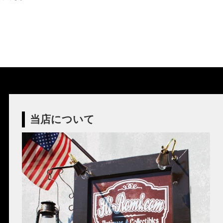
もしもの時も安心・製作担当者が修理を行い
ます
100年近く前のソケットも復活・特殊な絶縁
ご購入頂いた照明がもしも故障した場合は、すぐに当店に
体
ご連絡ください！ハンドメイド照明やアンティーク照明は
修理が心配とよくお声を頂きますが、当店では器具を製作
ヴィンテージスタイルの照明製作に欠かせない古いソケッ
した本人が責任をもって修理にあたります。造ったりカス
ト。何十年、時には100年近く前のソケットシェルを使うこ
タムした本人だからこそ分かる不具合を見逃しません。
ともあります。ところが100年近く前のソケットに使われて
◆もっと詳しく見る
いたインシュレーター（絶縁体）はご覧の通り炭化してボ
ロボロに。当店では専門機関に依頼し、特殊カーボンを使
当店について
いオリジナルのインシュレーターを製造しました。これで
100年近く前のソケットも安心してお使い頂けます。