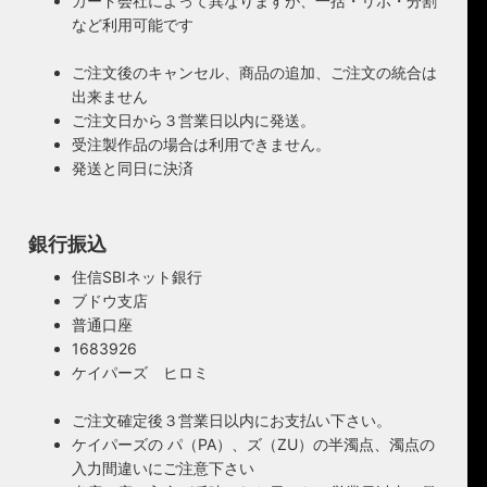
カード会社によって異なりますが、一括・リボ・分割
など利用可能です
ご注文後のキャンセル、商品の追加、ご注文の統合は
出来ません
ご注文日から３営業日以内に発送。
受注製作品の場合は利用できません。
発送と同日に決済
銀行振込
住信SBIネット銀行
ブドウ支店
普通口座
1683926
ケイパーズ ヒロミ
ご注文確定後３営業日以内にお支払い下さい。
ケイパーズの パ（PA）、ズ（ZU）の半濁点、濁点の
入力間違いにご注意下さい