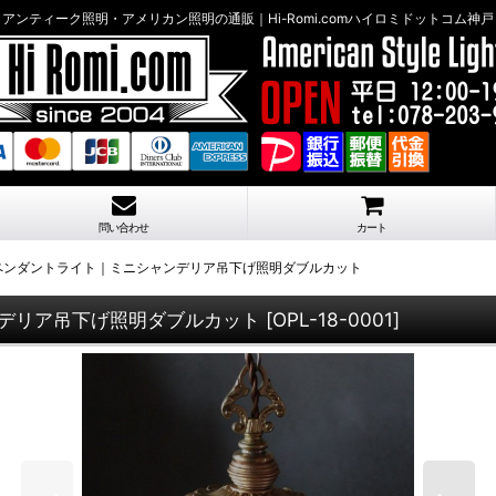
アンティーク照明・アメリカン照明の通販｜Hi-Romi.comハイロミドットコム神戸
問い合わせ
カート
ペンダントライト｜ミニシャンデリア吊下げ照明ダブルカット
デリア吊下げ照明ダブルカット
[
OPL-18-0001
]