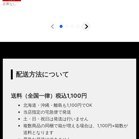
在庫なし
暮らしを照らす名脇役・こだわりのヴィンテ
ージスタイル
安心のPSE適合照明・電気用品安全法の遵守
照明は暮らしの名脇役！メインのスーツが良いのに、靴や
時計がダサいとイマイチ決まらない。住宅や店舗も同じく
ハイロミドットコムで販売する照明は１点残らずPSE検査
照明がダサいだけでせっかくの良い建築やインテリアも台
に合格した照明です。製造後や出荷前に検査を行うため、
無しです。ハイロミドットコムがこだわるのは、旧き良き
当店のオリジナル照明はもちろん、アンティークやヴィン
アメリカのインテリアや工業製品の重厚感やゴージャス
テージの古い照明も安心してお使い頂けます。当店は製造
さ。それでいて飽きの来ない無垢さや素朴さを追求したヴ
事業者として近畿経済産業局へ特定電気用品以外の電気用
ィンテージスタイルでの提案にこだわっています。
品の製造事業者として届出を行っております。
配送方法について
◆もっと詳しく見る
送料（全国一律）税込1,100円
北海道・沖縄・離島も1,100円でOK
当店指定の宅急便で発送
土・日・祝日は発送は行いません
複数商品の同梱で箱が増える場合は、1,100円×箱数が
送料となります