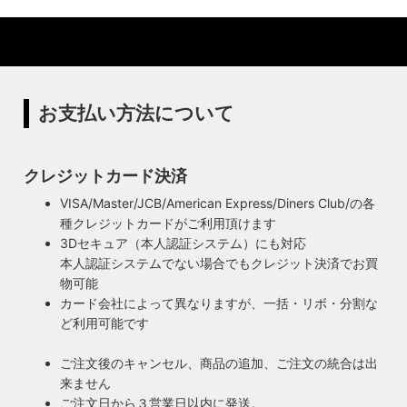
ットを使用
リジナル照明の製造、販売から納品、修理などのアフタフォ
ローまで一貫して自店工房で行っています。デザインから製
ハイロミドットコムの照明にはアメリカンソケットを使用し
造まで行うオリジナル照明の製作はもちろん、アンティーク
ています。特徴的なのは、電球をねじ込むところにボール紙
やヴィンテージの照明はカスタムしたりリメイクして販売し
の筒のようなインシュレーター（特殊なカーボンで出来た絶
ています。ハンドメイドによる小規模生産により、他にはな
縁体）が使われていることです。エジソンが電球を発明した
お支払い方法について
い渋くてかっこいいヴィンテージスタイル照明をご提案して
100年以上前からこの形状は変わらず、現地アメリカで今な
います。
お愛され続けるソケットを使用しています。
◆もっと詳しく見る
クレジットカード決済
VISA/Master/JCB/American Express/Diners Club/の各
種クレジットカードがご利用頂けます
3Dセキュア（本人認証システム）にも対応
本人認証システムでない場合でもクレジット決済でお買
物可能
カード会社によって異なりますが、一括・リボ・分割な
ど利用可能です
ご注文後のキャンセル、商品の追加、ご注文の統合は出
来ません
ご注文日から３営業日以内に発送。