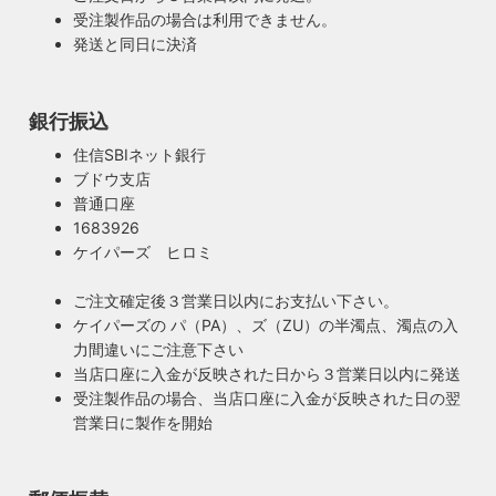
受注製作品の場合は利用できません。
発送と同日に決済
銀行振込
住信SBIネット銀行
安心のPSE適合照明・電気用品安全法の遵守
ブドウ支店
暮らしを照らす名脇役・こだわりのヴィンテー
普通口座
ハイロミドットコムで販売する照明は１点残らずPSE検査に
ジスタイル
1683926
合格した照明です。製造後や出荷前に検査を行うため、当店
照明は暮らしの名脇役！メインのスーツが良いのに、靴や時
ケイパーズ ヒロミ
のオリジナル照明はもちろん、アンティークやヴィンテージ
計がダサいとイマイチ決まらない。住宅や店舗も同じく照明
の古い照明も安心してお使い頂けます。当店は製造事業者と
がダサいだけでせっかくの良い建築やインテリアも台無しで
ご注文確定後３営業日以内にお支払い下さい。
して近畿経済産業局へ特定電気用品以外の電気用品の製造事
す。ハイロミドットコムがこだわるのは、旧き良きアメリカ
ケイパーズの パ（PA）、ズ（ZU）の半濁点、濁点の入
業者として届出を行っております。
のインテリアや工業製品の重厚感やゴージャスさ。それでい
力間違いにご注意下さい
て飽きの来ない無垢さや素朴さを追求したヴィンテージスタ
当店口座に入金が反映された日から３営業日以内に発送
イルでの提案にこだわっています。
受注製作品の場合、当店口座に入金が反映された日の翌
◆もっと詳しく見る
営業日に製作を開始