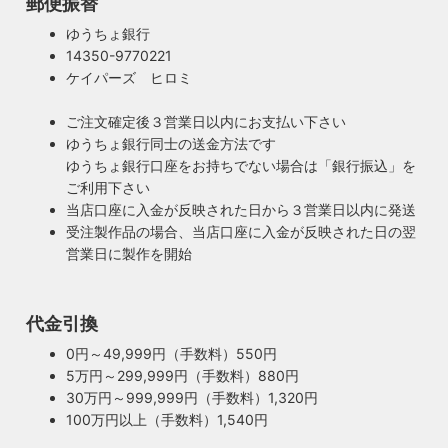
郵便振替
ゆうちょ銀行
14350-9770221
ケイパーズ ヒロミ
ご注文確定後３営業日以内にお支払い下さい
ゆうちょ銀行同士の送金方法です
ゆうちょ銀行口座をお持ちでない場合は「銀行振込」を
ご利用下さい
当店口座に入金が反映された日から３営業日以内に発送
受注製作品の場合、当店口座に入金が反映された日の翌
営業日に製作を開始
100年近く前のソケットも復活・特殊な絶縁体
代金引換
ヴィンテージスタイルの照明製作に欠かせない古いソケッ
ト。何十年、時には100年近く前のソケットシェルを使うこ
0円～49,999円（手数料）550円
ともあります。ところが100年近く前のソケットに使われて
5万円～299,999円（手数料）880円
もしもの時も安心・製作担当者が修理を行いま
いたインシュレーター（絶縁体）はご覧の通り炭化してボロ
30万円～999,999円（手数料）1,320円
す
ボロに。当店では専門機関に依頼し、特殊カーボンを使いオ
100万円以上（手数料）1,540円
ご購入頂いた照明がもしも故障した場合は、すぐに当店にご
リジナルのインシュレーターを製造しました。これで100年