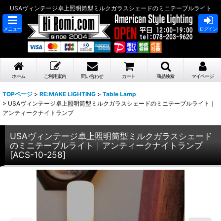
USAヴィンテージ卓上照明筒型ミルクガラスシェードのミニテーブルライト
メニュー
ログイン
ホーム
ご利用案内
問い合わせ
カート
商品検索
マイページ
TOPページ
>
RE:MAKE LIGHTING
>
Table Lamp
>
USAヴィンテージ卓上照明筒型ミルクガラスシェードのミニテーブルライト｜
アンティークナイトランプ
USAヴィンテージ卓上照明筒型ミルクガラスシェード
のミニテーブルライト｜アンティークナイトランプ
[
ACS-10-258
]