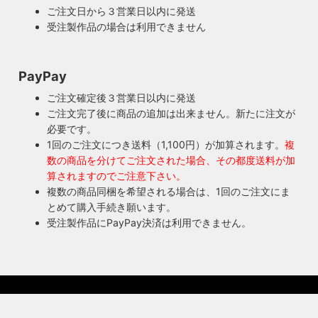
連絡ください！ハンドメイド照明やアンティーク照明は修理
近く前のソケットも安心してお使い頂けます。
ご注文日から３営業日以内に発送
が心配とよくお声を頂きますが、当店では器具を製作した本
受注製作品の場合は利用できません
人が責任をもって修理にあたります。造ったりカスタムした
本人だからこそ分かる不具合を見逃しません。
◆もっと詳しく見る
PayPay
ご注文確定後３営業日以内に発送
ご注文完了後に商品の追加は出来ません。新たに注文が
必要です。
1回のご注文につき送料（1,100円）が加算されます。
複
数の商品を分けてご注文された場合、その都度送料が加
算されますのでご注意下さい。
複数の商品同梱を希望される場合は、1回のご注文にま
とめて購入手続き願います。
受注製作品にPayPay決済は利用できません。