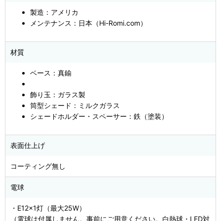
製造：アメリカ
メンテナンス：日本（Hi-Romi.com）
材質
ベース：真鍮
飾り玉：ガラス製
筒型シェード：ミルクガラス
シェードホルダー・スペーサー：鉄（塗装）
表面仕上げ
コーティング無し
電球
・E12×1灯（最大25W）
（電球は付属しません。事前にご用意ください。白熱球・LED対