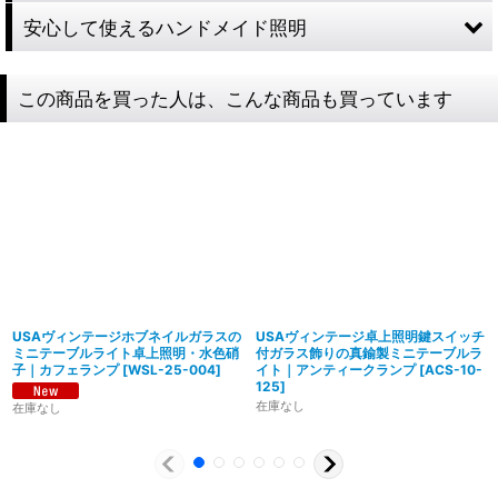
安心して使えるハンドメイド照明
この商品を買った人は、こんな商品も買っています
USAヴィンテージホブネイルガラスの
USAヴィンテージ卓上照明鍵スイッチ
ミニテーブルライト卓上照明・水色硝
付ガラス飾りの真鍮製ミニテーブルラ
子｜カフェランプ
[
WSL-25-004
]
イト｜アンティークランプ
[
ACS-10-
125
]
在庫なし
在庫なし
製造からアフターフォローまで自店で行う一貫
体制
特殊な形状・100年変わらず愛され続けるソケ
ハイロミドットコムでは、アンティーク照明のリメイクやオ