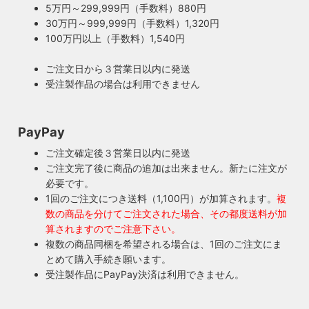
5万円～299,999円（手数料）880円
ともあります。ところが100年近く前のソケットに使われて
もしもの時も安心・製作担当者が修理を行いま
30万円～999,999円（手数料）1,320円
いたインシュレーター（絶縁体）はご覧の通り炭化してボロ
す
100万円以上（手数料）1,540円
ボロに。当店では専門機関に依頼し、特殊カーボンを使いオ
ご購入頂いた照明がもしも故障した場合は、すぐに当店にご
リジナルのインシュレーターを製造しました。これで100年
ご注文日から３営業日以内に発送
連絡ください！ハンドメイド照明やアンティーク照明は修理
近く前のソケットも安心してお使い頂けます。
受注製作品の場合は利用できません
が心配とよくお声を頂きますが、当店では器具を製作した本
人が責任をもって修理にあたります。造ったりカスタムした
本人だからこそ分かる不具合を見逃しません。
PayPay
◆もっと詳しく見る
ご注文確定後３営業日以内に発送
ご注文完了後に商品の追加は出来ません。新たに注文が
必要です。
1回のご注文につき送料（1,100円）が加算されます。
複
数の商品を分けてご注文された場合、その都度送料が加
算されますのでご注意下さい。
複数の商品同梱を希望される場合は、1回のご注文にま
とめて購入手続き願います。
受注製作品にPayPay決済は利用できません。