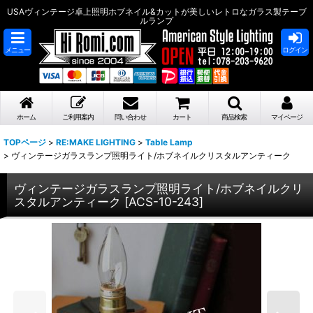
USAヴィンテージ卓上照明ホブネイル&カットが美しいレトロなガラス製テーブ
ルランプ
メニュー
ログイン
ホーム
ご利用案内
問い合わせ
カート
商品検索
マイページ
TOPページ
>
RE:MAKE LIGHTING
>
Table Lamp
>
ヴィンテージガラスランプ照明ライト/ホブネイルクリスタルアンティーク
ヴィンテージガラスランプ照明ライト/ホブネイルクリ
スタルアンティーク
[
ACS-10-243
]