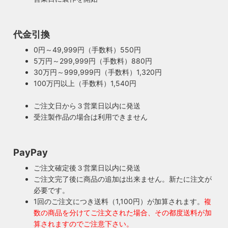
100年近く前のソケットも復活・特殊な絶縁体
ヴィンテージスタイルの照明製作に欠かせない古いソケッ
代金引換
ト。何十年、時には100年近く前のソケットシェルを使うこ
ともあります。ところが100年近く前のソケットに使われて
0円～49,999円（手数料）550円
もしもの時も安心・製作担当者が修理を行いま
いたインシュレーター（絶縁体）はご覧の通り炭化してボロ
5万円～299,999円（手数料）880円
す
ボロに。当店では専門機関に依頼し、特殊カーボンを使いオ
30万円～999,999円（手数料）1,320円
ご購入頂いた照明がもしも故障した場合は、すぐに当店にご
リジナルのインシュレーターを製造しました。これで100年
100万円以上（手数料）1,540円
連絡ください！ハンドメイド照明やアンティーク照明は修理
近く前のソケットも安心してお使い頂けます。
が心配とよくお声を頂きますが、当店では器具を製作した本
ご注文日から３営業日以内に発送
人が責任をもって修理にあたります。造ったりカスタムした
受注製作品の場合は利用できません
本人だからこそ分かる不具合を見逃しません。
◆もっと詳しく見る
PayPay
ご注文確定後３営業日以内に発送
ご注文完了後に商品の追加は出来ません。新たに注文が
必要です。
1回のご注文につき送料（1,100円）が加算されます。
複
数の商品を分けてご注文された場合、その都度送料が加
算されますのでご注意下さい。