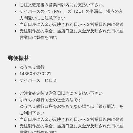
す。ハイロミドットコムがこだわるのは、旧き良きアメリカ
ご注文確定後３営業日以内にお支払い下さい。
業者として届出を行っております。
のインテリアや工業製品の重厚感やゴージャスさ。それでい
ケイパーズの パ（PA）、ズ（ZU）の半濁点、濁点の入
て飽きの来ない無垢さや素朴さを追求したヴィンテージスタ
力間違いにご注意下さい
イルでの提案にこだわっています。
当店口座に入金が反映された日から３営業日以内に発送
◆もっと詳しく見る
受注製作品の場合、当店口座に入金が反映された日の翌
営業日に製作を開始
郵便振替
ゆうちょ銀行
14350-9770221
ケイパーズ ヒロミ
ご注文確定後３営業日以内にお支払い下さい
ゆうちょ銀行同士の送金方法です
ゆうちょ銀行口座をお持ちでない場合は「銀行振込」を
ご利用下さい
当店口座に入金が反映された日から３営業日以内に発送
受注製作品の場合、当店口座に入金が反映された日の翌
営業日に製作を開始