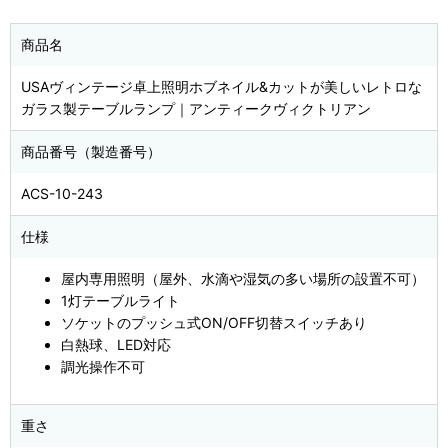
商品名
USAヴィンテージ卓上照明ホブネイル&カットが美しいレトロな
ガラス製テーブルランプ｜アンティークヴィクトリアン
商品番号（製造番号）
ACS-10-243
仕様
屋内専用照明（屋外、水滴や湿気の多い場所の設置不可）
1灯テーブルライト
ソケットのプッシュ式ON/OFF切替スイッチあり
白熱球、LED対応
調光操作不可
重さ