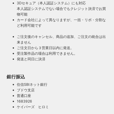
3Dセキュア（本人認証システム）にも対応
本人認証システムでない場合でもクレジット決済でお買
物可能
カード会社によって異なりますが、一括・リボ・分割な
ど利用可能です
ご注文後のキャンセル、商品の追加、ご注文の統合は出
来ません
ご注文日から３営業日以内に発送。
受注製作品の場合は利用できません。
発送と同日に決済
銀行振込
安心のPSE適合照明・電気用品安全法の遵守
住信SBIネット銀行
暮らしを照らす名脇役・こだわりのヴィンテー
ブドウ支店
ハイロミドットコムで販売する照明は１点残らずPSE検査に
ジスタイル
普通口座
合格した照明です。製造後や出荷前に検査を行うため、当店
照明は暮らしの名脇役！メインのスーツが良いのに、靴や時
1683926
のオリジナル照明はもちろん、アンティークやヴィンテージ
計がダサいとイマイチ決まらない。住宅や店舗も同じく照明
ケイパーズ ヒロミ
の古い照明も安心してお使い頂けます。当店は製造事業者と
がダサいだけでせっかくの良い建築やインテリアも台無しで
して近畿経済産業局へ特定電気用品以外の電気用品の製造事