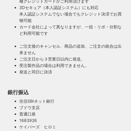
種クレジットカードがご利用頂けます
3Dセキュア（本人認証システム）にも対応
本人認証システムでない場合でもクレジット決済でお買
物可能
カード会社によって異なりますが、一括・リボ・分割な
ど利用可能です
ご注文後のキャンセル、商品の追加、ご注文の統合は出
来ません
ご注文日から３営業日以内に発送。
受注製作品の場合は利用できません。
発送と同日に決済
銀行振込
住信SBIネット銀行
ブドウ支店
安心のPSE適合照明・電気用品安全法の遵守
普通口座
暮らしを照らす名脇役・こだわりのヴィンテー
ハイロミドットコムで販売する照明は１点残らずPSE検査に
1683926
ジスタイル
合格した照明です。製造後や出荷前に検査を行うため、当店
ケイパーズ ヒロミ