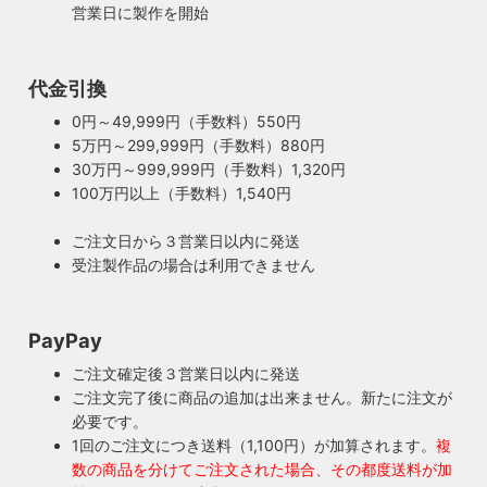
営業日に製作を開始
100年近く前のソケットも復活・特殊な絶縁体
代金引換
ヴィンテージスタイルの照明製作に欠かせない古いソケッ
0円～49,999円（手数料）550円
ト。何十年、時には100年近く前のソケットシェルを使うこ
5万円～299,999円（手数料）880円
ともあります。ところが100年近く前のソケットに使われて
もしもの時も安心・製作担当者が修理を行いま
30万円～999,999円（手数料）1,320円
いたインシュレーター（絶縁体）はご覧の通り炭化してボロ
す
100万円以上（手数料）1,540円
ボロに。当店では専門機関に依頼し、特殊カーボンを使いオ
ご購入頂いた照明がもしも故障した場合は、すぐに当店にご
リジナルのインシュレーターを製造しました。これで100年
ご注文日から３営業日以内に発送
連絡ください！ハンドメイド照明やアンティーク照明は修理
近く前のソケットも安心してお使い頂けます。
受注製作品の場合は利用できません
が心配とよくお声を頂きますが、当店では器具を製作した本
人が責任をもって修理にあたります。造ったりカスタムした
本人だからこそ分かる不具合を見逃しません。
PayPay
◆もっと詳しく見る
ご注文確定後３営業日以内に発送
ご注文完了後に商品の追加は出来ません。新たに注文が
必要です。
1回のご注文につき送料（1,100円）が加算されます。
複
数の商品を分けてご注文された場合、その都度送料が加