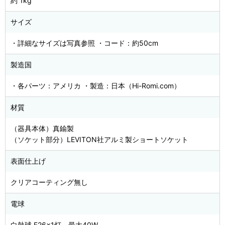
約 1kg
サイズ
・詳細なサイズは写真参照 ・コード：約50cm
製造国
・各パーツ：アメリカ ・製造：日本（Hi-Romi.com）
材質
（器具本体）真鍮製
（ソケット部分）LEVITON社アルミ製ショートソケット
表面仕上げ
クリアコーティング無し
電球
白熱球 E26×1灯、最大40W