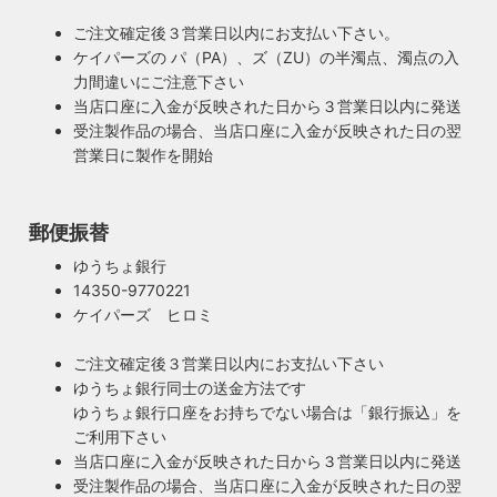
照明は暮らしの名脇役！メインのスーツが良いのに、靴や時
のオリジナル照明はもちろん、アンティークやヴィンテージ
計がダサいとイマイチ決まらない。住宅や店舗も同じく照明
の古い照明も安心してお使い頂けます。当店は製造事業者と
ご注文確定後３営業日以内にお支払い下さい。
がダサいだけでせっかくの良い建築やインテリアも台無しで
して近畿経済産業局へ特定電気用品以外の電気用品の製造事
ケイパーズの パ（PA）、ズ（ZU）の半濁点、濁点の入
す。ハイロミドットコムがこだわるのは、旧き良きアメリカ
業者として届出を行っております。
力間違いにご注意下さい
のインテリアや工業製品の重厚感やゴージャスさ。それでい
当店口座に入金が反映された日から３営業日以内に発送
て飽きの来ない無垢さや素朴さを追求したヴィンテージスタ
受注製作品の場合、当店口座に入金が反映された日の翌
イルでの提案にこだわっています。
営業日に製作を開始
◆もっと詳しく見る
郵便振替
ゆうちょ銀行
14350-9770221
ケイパーズ ヒロミ
ご注文確定後３営業日以内にお支払い下さい
ゆうちょ銀行同士の送金方法です
ゆうちょ銀行口座をお持ちでない場合は「銀行振込」を
ご利用下さい
当店口座に入金が反映された日から３営業日以内に発送
受注製作品の場合、当店口座に入金が反映された日の翌