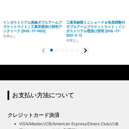
インダストリアル真鍮ダブルアームブ
工業系銅製ミニシェード＆角度調整付
ラケットライト｜工業系壁掛け照明ア
ダブルアームブラケットライト｜イン
ンティーク
[
DOL-17-003
]
ダストリアル壁掛け照明
[
DOL-17-
002-2-1
]
在庫なし
在庫なし
製造からアフターフォローまで自店で行う一貫
体制
特殊な形状・100年変わらず愛され続けるソケ
ハイロミドットコムでは、アンティーク照明のリメイクやオ
ットを使用
リジナル照明の製造、販売から納品、修理などのアフタフォ
ローまで一貫して自店工房で行っています。デザインから製
ハイロミドットコムの照明にはアメリカンソケットを使用し
造まで行うオリジナル照明の製作はもちろん、アンティーク
ています。特徴的なのは、電球をねじ込むところにボール紙
やヴィンテージの照明はカスタムしたりリメイクして販売し
の筒のようなインシュレーター（特殊なカーボンで出来た絶
お支払い方法について
ています。ハンドメイドによる小規模生産により、他にはな
縁体）が使われていることです。エジソンが電球を発明した
い渋くてかっこいいヴィンテージスタイル照明をご提案して
100年以上前からこの形状は変わらず、現地アメリカで今な
います。
お愛され続けるソケットを使用しています。
クレジットカード決済
◆もっと詳しく見る
VISA/Master/JCB/American Express/Diners Club/の各