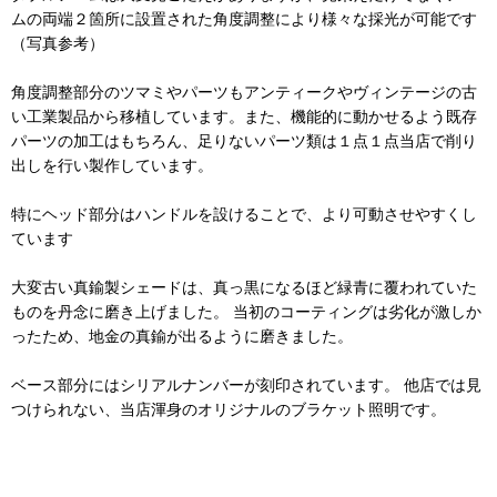
ムの両端２箇所に設置された角度調整により様々な採光が可能です
（写真参考）
角度調整部分のツマミやパーツもアンティークやヴィンテージの古
い工業製品から移植しています。また、機能的に動かせるよう既存
パーツの加工はもちろん、足りないパーツ類は１点１点当店で削り
出しを行い製作しています。
特にヘッド部分はハンドルを設けることで、より可動させやすくし
ています
大変古い真鍮製シェードは、真っ黒になるほど緑青に覆われていた
ものを丹念に磨き上げました。 当初のコーティングは劣化が激しか
ったため、地金の真鍮が出るように磨きました。
ベース部分にはシリアルナンバーが刻印されています。 他店では見
つけられない、当店渾身のオリジナルのブラケット照明です。