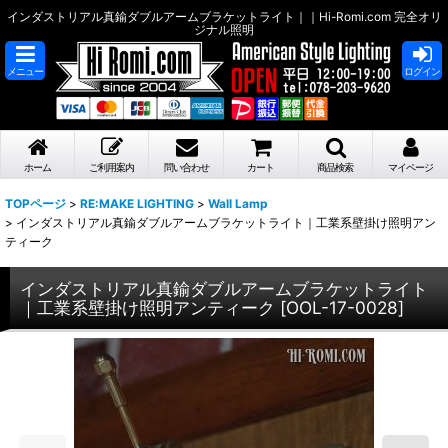
インダストリアル真鍮ダブルアームブラケットライト｜｜Hi-Romi.com 完全オリ
ジナル照明
メニュー
ログイン
ホーム
ご利用案内
問い合わせ
カート
商品検索
マイページ
TOPページ
>
RE:MAKE LIGHTING
>
Wall Lamp
>
インダストリアル真鍮ダブルアームブラケットライト｜工業系壁掛け照明アン
ティーク
インダストリアル真鍮ダブルアームブラケットライト
｜工業系壁掛け照明アンティーク
[
OOL-17-0028
]