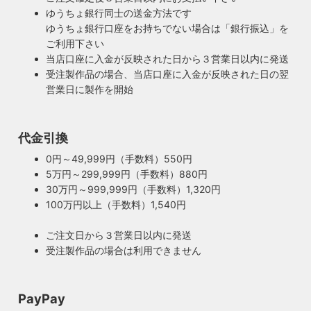
ゆうちょ銀行同士の送金方法です
ゆうちょ銀行口座をお持ちでない場合は「銀行振込」を
ご利用下さい
当店口座に入金が反映された日から３営業日以内に発送
受注製作品の場合、当店口座に入金が反映された日の翌
営業日に製作を開始
100年近く前のソケットも復活・特殊な絶縁体
代金引換
ヴィンテージスタイルの照明製作に欠かせない古いソケッ
0円～49,999円（手数料）550円
ト。何十年、時には100年近く前のソケットシェルを使うこ
5万円～299,999円（手数料）880円
ともあります。ところが100年近く前のソケットに使われて
もしもの時も安心・製作担当者が修理を行いま
30万円～999,999円（手数料）1,320円
いたインシュレーター（絶縁体）はご覧の通り炭化してボロ
す
100万円以上（手数料）1,540円
ボロに。当店では専門機関に依頼し、特殊カーボンを使いオ
ご購入頂いた照明がもしも故障した場合は、すぐに当店にご
リジナルのインシュレーターを製造しました。これで100年
ご注文日から３営業日以内に発送
連絡ください！ハンドメイド照明やアンティーク照明は修理
近く前のソケットも安心してお使い頂けます。
受注製作品の場合は利用できません
が心配とよくお声を頂きますが、当店では器具を製作した本
人が責任をもって修理にあたります。造ったりカスタムした
本人だからこそ分かる不具合を見逃しません。
PayPay
◆もっと詳しく見る