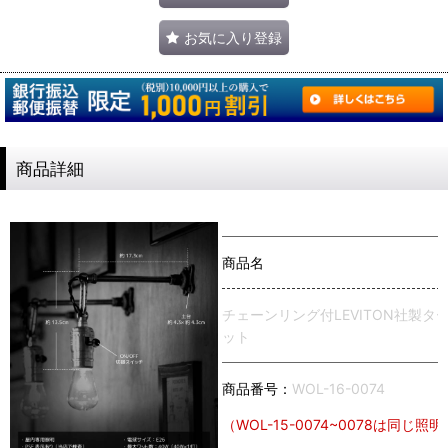
お気に入り登録
商品詳細
商品名
チェーンリング付LEVITON社製
ット
商品番号：
WOL-16-0074
（WOL-15-0074~0078は同じ照