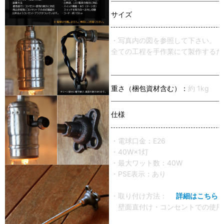
サイズ
・写真内の図を参照して下さい。
全ての工程を手作業にて製作するた
重さ（梱包資材含む）：
約 1kg
仕様
・電球口金：E26
・40W×1灯
・最大ワット数：40W
・PSE表示：あり
・取り付け方法：
詳細はこちら
壁面直付け・コンセントでの使