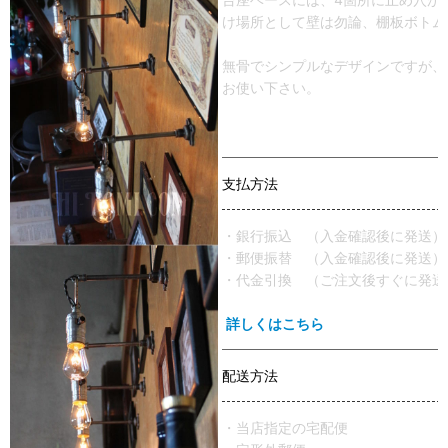
け場所として壁は勿論、棚板ボトム
無骨でシンプルなデザインですが、
お使い下さい。
支払方法
・銀行振込 （入金確認後に発送）
・郵便振替 （入金確認後に発送）
・代金引換 （ご注文後すぐに発送
詳しくはこちら
配送方法
・当店指定の宅配便