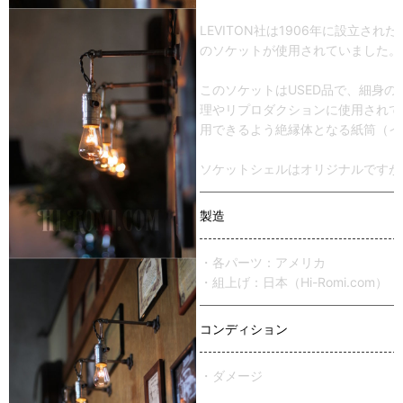
LEVITON社は1906年に設立さ
のソケットが使用されていました。
このソケットはUSED品で、細身
理やリプロダクションに使用されて
用できるよう絶縁体となる紙筒（イ
ソケットシェルはオリジナルですが
製造
・各パーツ：アメリカ
・組上げ：日本（Hi-Romi.com）
コンディション
・ダメージ