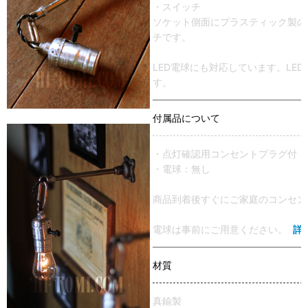
・スイッチ
ソケット側面にプラスティック製の
チです。
LED電球にも対応しています。LE
す。
付属品について
・点灯確認用コンセントプラグ付
・電球：無し
商品到着後すぐにご家庭のコンセン
電球は事前にご用意ください。
詳
材質
真鍮製