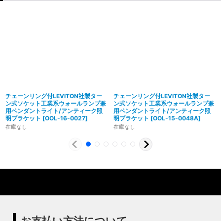
チェーンリング付LEVITON社製ター
チェーンリング付LEVITON社製ター
ン式ソケット工業系ウォールランプ兼
ン式ソケット工業系ウォールランプ兼
用ペンダントライト/アンティーク照
用ペンダントライト/アンティーク照
明ブラケット
[
OOL-16-0027
]
明ブラケット
[
OOL-15-0048A
]
在庫なし
在庫なし
製造からアフターフォローまで自店で行う一貫
体制
特殊な形状・100年変わらず愛され続けるソケ
ハイロミドットコムでは、アンティーク照明のリメイクやオ
ットを使用
リジナル照明の製造、販売から納品、修理などのアフタフォ
ローまで一貫して自店工房で行っています。デザインから製
ハイロミドットコムの照明にはアメリカンソケットを使用し
造まで行うオリジナル照明の製作はもちろん、アンティーク
ています。特徴的なのは、電球をねじ込むところにボール紙
やヴィンテージの照明はカスタムしたりリメイクして販売し
の筒のようなインシュレーター（特殊なカーボンで出来た絶
お支払い方法について