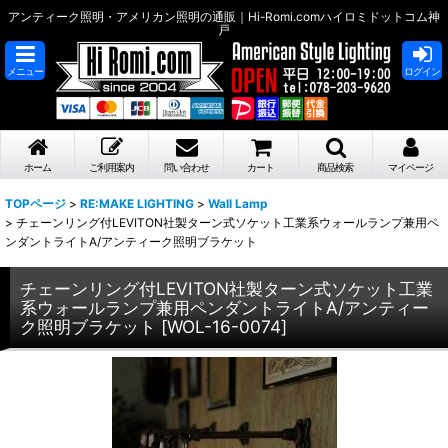
アンティーク照明・アメリカン照明の通販｜Hi-Romi.comハイロミドットコム神
戸
メニュー
ログイン
ホーム
ご利用案内
問い合わせ
カート
商品検索
マイページ
TOPページ
>
RE:MAKE LIGHTING
>
Wall Lamp
>
チェーンリング付LEVITON社製ターン式ソケット工業系ウォールランプ兼用ペ
ンダントライトA/アンティーク照明ブラケット
チェーンリング付LEVITON社製ターン式ソケット工業
系ウォールランプ兼用ペンダントライトA/アンティー
ク照明ブラケット
[
WOL-16-0074
]