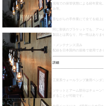
現地での保管状態による経年変化。
み等。
昔ながらの手作業にて全てを組上げ
同じ形状のブラケットでも、アーム
製品とは異なり、均一性はありませ
・メンテナンス済み
配線を日本国内の規格で使用できる
詳細
工業系ウォールランプ兼用ペンダン
ソケットとアーム部分はチェーンで
することが可能です。
台座ベースには、4箇所に止め穴が