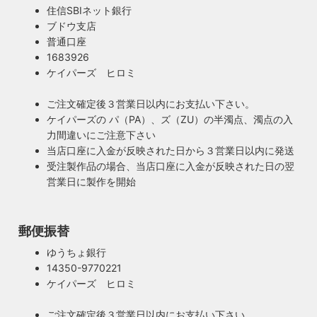
住信SBIネット銀行
ブドウ支店
安心のPSE適合照明・電気用品安全法の遵守
普通口座
暮らしを照らす名脇役・こだわりのヴィンテー
ハイロミドットコムで販売する照明は１点残らずPSE検査に
1683926
ジスタイル
合格した照明です。製造後や出荷前に検査を行うため、当店
ケイパーズ ヒロミ
照明は暮らしの名脇役！メインのスーツが良いのに、靴や時
のオリジナル照明はもちろん、アンティークやヴィンテージ
計がダサいとイマイチ決まらない。住宅や店舗も同じく照明
の古い照明も安心してお使い頂けます。当店は製造事業者と
ご注文確定後３営業日以内にお支払い下さい。
がダサいだけでせっかくの良い建築やインテリアも台無しで
して近畿経済産業局へ特定電気用品以外の電気用品の製造事
ケイパーズの パ（PA）、ズ（ZU）の半濁点、濁点の入
す。ハイロミドットコムがこだわるのは、旧き良きアメリカ
業者として届出を行っております。
力間違いにご注意下さい
のインテリアや工業製品の重厚感やゴージャスさ。それでい
当店口座に入金が反映された日から３営業日以内に発送
て飽きの来ない無垢さや素朴さを追求したヴィンテージスタ
受注製作品の場合、当店口座に入金が反映された日の翌
イルでの提案にこだわっています。
営業日に製作を開始
◆もっと詳しく見る
郵便振替
ゆうちょ銀行
14350-9770221
ケイパーズ ヒロミ
ご注文確定後３営業日以内にお支払い下さい