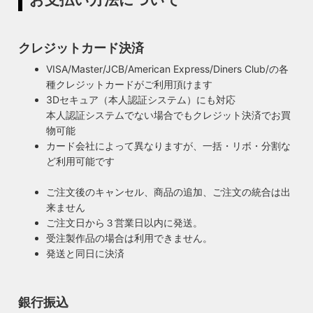
ています。ハンドメイドによる小規模生産により、他にはな
縁体）が使われていることです。エジソンが電球を発明した
い渋くてかっこいいヴィンテージスタイル照明をご提案して
100年以上前からこの形状は変わらず、現地アメリカで今な
います。
お愛され続けるソケットを使用しています。
クレジットカード決済
◆もっと詳しく見る
VISA/Master/JCB/American Express/Diners Club/の各
種クレジットカードがご利用頂けます
3Dセキュア（本人認証システム）にも対応
本人認証システムでない場合でもクレジット決済でお買
物可能
カード会社によって異なりますが、一括・リボ・分割な
ど利用可能です
ご注文後のキャンセル、商品の追加、ご注文の統合は出
来ません
ご注文日から３営業日以内に発送。
受注製作品の場合は利用できません。
発送と同日に決済
銀行振込