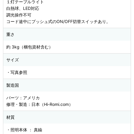
１灯テーブルライト
白熱球、LED対応
調光操作不可
コード途中にプッシュ式のON/OFF切替スイッチあり。
重さ
約 3kg（梱包資材含む）
サイズ
・写真参照
製造国
パーツ：アメリカ
修理・製造：日本（Hi-Romi.com）
材質
・照明本体 ： 真鍮