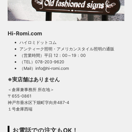
Hi-Romi.com
ハイロミドットコム
アンティーク照明・アメリカンスタイル照明の通販
（営業時間）平日 12：00～19：00
（TEL）078-203-9620
（Mail）info@hi-romi.com
※実店舗はありません
＜倉庫兼事務所 所在地＞
〒655-0861
神戸市垂水区下畑町字向井487-4
１号倉庫西端
お電話での注文もOK！