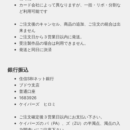
がダサいだけでせっかくの良い建築やインテリアも台無しで
カード会社によって異なりますが、一括・リボ・分割な
して近畿経済産業局へ特定電気用品以外の電気用品の製造事
す。ハイロミドットコムがこだわるのは、旧き良きアメリカ
ど利用可能です
業者として届出を行っております。
のインテリアや工業製品の重厚感やゴージャスさ。それでい
て飽きの来ない無垢さや素朴さを追求したヴィンテージスタ
ご注文後のキャンセル、商品の追加、ご注文の統合は出
イルでの提案にこだわっています。
来ません
◆もっと詳しく見る
ご注文日から３営業日以内に発送。
受注製作品の場合は利用できません。
発送と同日に決済
銀行振込
住信SBIネット銀行
ブドウ支店
普通口座
1683926
ケイパーズ ヒロミ
ご注文確定後３営業日以内にお支払い下さい。
ケイパーズの パ（PA）、ズ（ZU）の半濁点、濁点の入
力間違いにご注意下さい