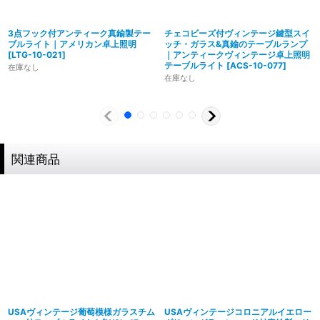
3点フック付アンティーク真鍮製テー
チェコビーズ付ヴィンテージ鍵型スイ
ブルライト｜アメリカン卓上照明
ッチ・ガラス&真鍮のテーブルランプ
[
LTG-10-021
]
｜アンティークヴィンテージ卓上照明
テーブルライト
[
ACS-10-077
]
在庫なし
在庫なし
製造からアフターフォローまで自店で行う一貫
体制
特殊な形状・100年変わらず愛され続けるソケ
ハイロミドットコムでは、アンティーク照明のリメイクやオ
ットを使用
リジナル照明の製造、販売から納品、修理などのアフタフォ
関連商品
ローまで一貫して自店工房で行っています。デザインから製
ハイロミドットコムの照明にはアメリカンソケットを使用し
造まで行うオリジナル照明の製作はもちろん、アンティーク
ています。特徴的なのは、電球をねじ込むところにボール紙
やヴィンテージの照明はカスタムしたりリメイクして販売し
の筒のようなインシュレーター（特殊なカーボンで出来た絶
ています。ハンドメイドによる小規模生産により、他にはな
縁体）が使われていることです。エジソンが電球を発明した
い渋くてかっこいいヴィンテージスタイル照明をご提案して
100年以上前からこの形状は変わらず、現地アメリカで今な
います。
お愛され続けるソケットを使用しています。
◆もっと詳しく見る
USAヴィンテージ葡萄模様ガラスチム
USAヴィンテージコロニアルイエロー