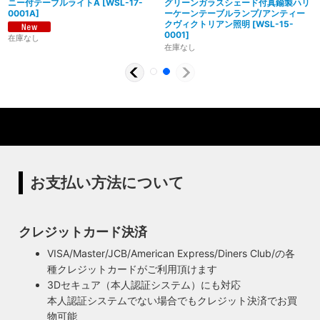
ニー付テーブルライトA
[
WSL-17-
グリーンガラスシェード付真鍮製ハリ
0001A
]
ーケーンテーブルランプ/アンティー
クヴィクトリアン照明
[
WSL-15-
0001
]
在庫なし
在庫なし
お支払い方法について
クレジットカード決済
安心のPSE適合照明・電気用品安全法の遵守
VISA/Master/JCB/American Express/Diners Club/の各
暮らしを照らす名脇役・こだわりのヴィンテー
種クレジットカードがご利用頂けます
ハイロミドットコムで販売する照明は１点残らずPSE検査に
ジスタイル
3Dセキュア（本人認証システム）にも対応
合格した照明です。製造後や出荷前に検査を行うため、当店
照明は暮らしの名脇役！メインのスーツが良いのに、靴や時
本人認証システムでない場合でもクレジット決済でお買
のオリジナル照明はもちろん、アンティークやヴィンテージ
計がダサいとイマイチ決まらない。住宅や店舗も同じく照明
物可能
の古い照明も安心してお使い頂けます。当店は製造事業者と