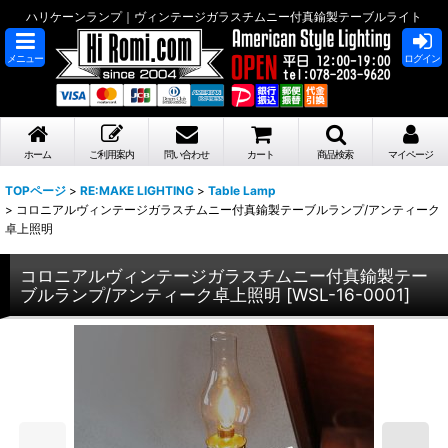
ハリケーンランプ｜ヴィンテージガラスチムニー付真鍮製テーブルライト
メニュー
ログイン
ホーム
ご利用案内
問い合わせ
カート
商品検索
マイページ
TOPページ
>
RE:MAKE LIGHTING
>
Table Lamp
>
コロニアルヴィンテージガラスチムニー付真鍮製テーブルランプ/アンティーク
卓上照明
コロニアルヴィンテージガラスチムニー付真鍮製テー
ブルランプ/アンティーク卓上照明
[
WSL-16-0001
]