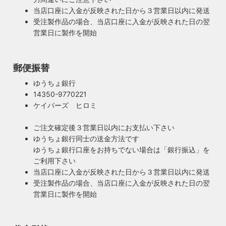
当店口座に入金が反映された日から３営業日以内に発送
100年近く前のソケットも復活・特殊な絶縁体
受注製作品の場合、当店口座に入金が反映された日の翌
営業日に製作を開始
ヴィンテージスタイルの照明製作に欠かせない古いソケッ
ト。何十年、時には100年近く前のソケットシェルを使うこ
ともあります。ところが100年近く前のソケットに使われて
もしもの時も安心・製作担当者が修理を行いま
郵便振替
いたインシュレーター（絶縁体）はご覧の通り炭化してボロ
す
ボロに。当店では専門機関に依頼し、特殊カーボンを使いオ
ゆうちょ銀行
ご購入頂いた照明がもしも故障した場合は、すぐに当店にご
リジナルのインシュレーターを製造しました。これで100年
14350-9770221
連絡ください！ハンドメイド照明やアンティーク照明は修理
近く前のソケットも安心してお使い頂けます。
ケイパーズ ヒロミ
が心配とよくお声を頂きますが、当店では器具を製作した本
人が責任をもって修理にあたります。造ったりカスタムした
ご注文確定後３営業日以内にお支払い下さい
本人だからこそ分かる不具合を見逃しません。
ゆうちょ銀行同士の送金方法です
◆もっと詳しく見る
ゆうちょ銀行口座をお持ちでない場合は「銀行振込」を
ご利用下さい
当店口座に入金が反映された日から３営業日以内に発送
受注製作品の場合、当店口座に入金が反映された日の翌
営業日に製作を開始