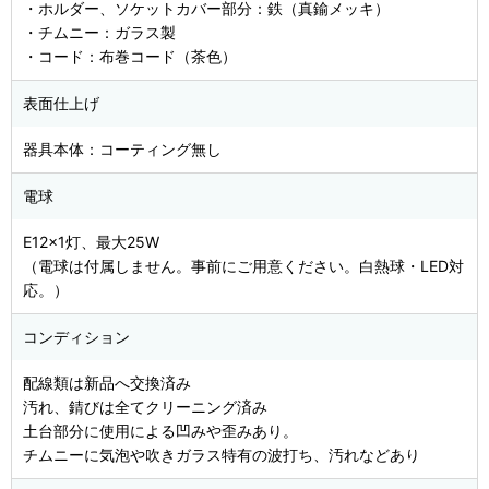
・ホルダー、ソケットカバー部分：鉄（真鍮メッキ）
・チムニー：ガラス製
・コード：布巻コード（茶色）
表面仕上げ
器具本体：コーティング無し
電球
E12×1灯、最大25W
（電球は付属しません。事前にご用意ください。白熱球・LED対
応。）
コンディション
配線類は新品へ交換済み
汚れ、錆びは全てクリーニング済み
土台部分に使用による凹みや歪みあり。
チムニーに気泡や吹きガラス特有の波打ち、汚れなどあり