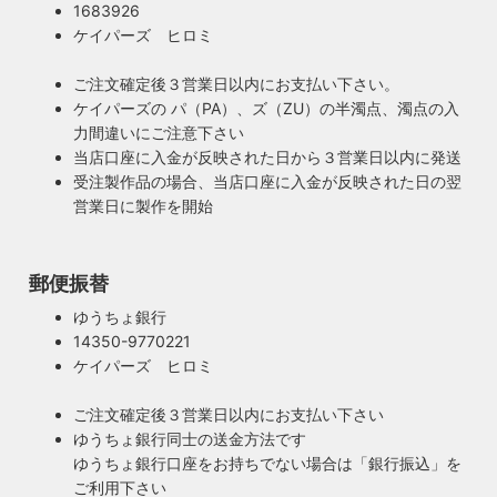
ハイロミドットコムで販売する照明は１点残らずPSE検査に
1683926
ジスタイル
合格した照明です。製造後や出荷前に検査を行うため、当店
ケイパーズ ヒロミ
照明は暮らしの名脇役！メインのスーツが良いのに、靴や時
のオリジナル照明はもちろん、アンティークやヴィンテージ
計がダサいとイマイチ決まらない。住宅や店舗も同じく照明
の古い照明も安心してお使い頂けます。当店は製造事業者と
ご注文確定後３営業日以内にお支払い下さい。
がダサいだけでせっかくの良い建築やインテリアも台無しで
して近畿経済産業局へ特定電気用品以外の電気用品の製造事
ケイパーズの パ（PA）、ズ（ZU）の半濁点、濁点の入
す。ハイロミドットコムがこだわるのは、旧き良きアメリカ
業者として届出を行っております。
力間違いにご注意下さい
のインテリアや工業製品の重厚感やゴージャスさ。それでい
当店口座に入金が反映された日から３営業日以内に発送
て飽きの来ない無垢さや素朴さを追求したヴィンテージスタ
受注製作品の場合、当店口座に入金が反映された日の翌
イルでの提案にこだわっています。
営業日に製作を開始
◆もっと詳しく見る
郵便振替
ゆうちょ銀行
14350-9770221
ケイパーズ ヒロミ
ご注文確定後３営業日以内にお支払い下さい
ゆうちょ銀行同士の送金方法です
ゆうちょ銀行口座をお持ちでない場合は「銀行振込」を
ご利用下さい