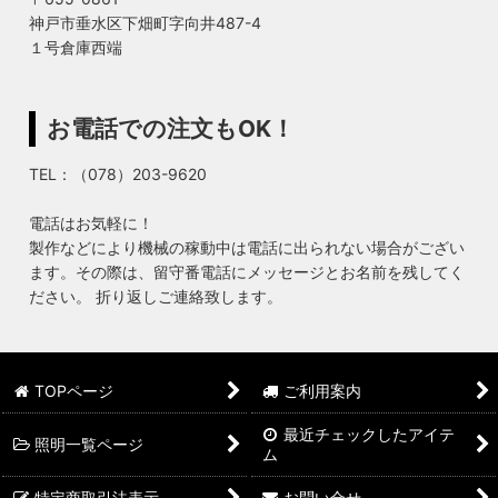
神戸市垂水区下畑町字向井487-4
１号倉庫西端
お電話での注文もOK！
TEL：（078）203-9620
電話はお気軽に！
製作などにより機械の稼動中は電話に出られない場合がござい
ます。その際は、留守番電話にメッセージとお名前を残してく
ださい。 折り返しご連絡致します。
TOPページ
ご利用案内
最近チェックしたアイテ
照明一覧ページ
ム
特定商取引法表示
お問い合せ