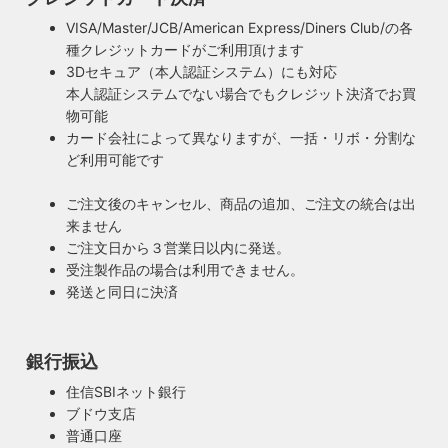
VISA/Master/JCB/American Express/Diners Club/の各
種クレジットカードがご利用頂けます
3Dセキュア（本人認証システム）にも対応
本人認証システムでない場合でもクレジット決済でお買
物可能
カード会社によって異なりますが、一括・リボ・分割な
ど利用可能です
ご注文後のキャンセル、商品の追加、ご注文の統合は出
来ません
ご注文日から３営業日以内に発送。
受注製作品の場合は利用できません。
発送と同日に決済
銀行振込
住信SBIネット銀行
ブドウ支店
安心のPSE適合照明・電気用品安全法の遵守
普通口座
暮らしを照らす名脇役・こだわりのヴィンテー