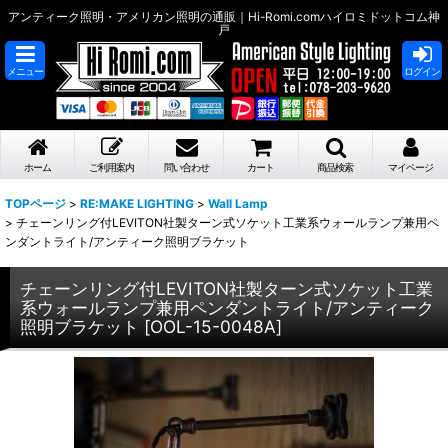
アンティーク照明・アメリカン照明の通販｜Hi-Romi.comハイロミドットコム神
戸
メニュー
ログイン
ホーム
ご利用案内
問い合わせ
カート
商品検索
マイページ
TOPページ
>
RE:MAKE LIGHTING
>
Wall Lamp
>
チェーンリング付LEVITON社製ターン式ソケット工業系ウォールランプ兼用ペ
ンダントライト/アンティーク照明ブラケット
チェーンリング付LEVITON社製ターン式ソケット工業
系ウォールランプ兼用ペンダントライト/アンティーク
照明ブラケット
[
OOL-15-0048A
]