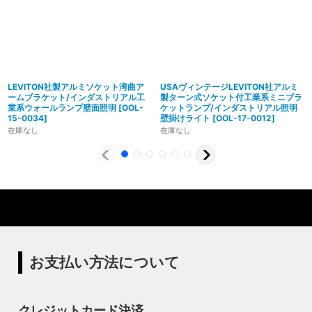
LEVITON社製アルミソケット湾曲ア
USAヴィンテージLEVITON社アルミ
ームブラケット/インダストリアル工
製ターン式ソケット付工業系ミニブラ
業系ウォールランプ壁面照明
[
OOL-
ケットランプ/インダストリアル照明
15-0034
]
壁掛けライト
[
OOL-17-0012
]
在庫なし
在庫なし
製造からアフターフォローまで自店で行う一貫
体制
特殊な形状・100年変わらず愛され続けるソケ
ハイロミドットコムでは、アンティーク照明のリメイクやオ
ットを使用
リジナル照明の製造、販売から納品、修理などのアフタフォ
ローまで一貫して自店工房で行っています。デザインから製
ハイロミドットコムの照明にはアメリカンソケットを使用し
造まで行うオリジナル照明の製作はもちろん、アンティーク
ています。特徴的なのは、電球をねじ込むところにボール紙
やヴィンテージの照明はカスタムしたりリメイクして販売し
の筒のようなインシュレーター（特殊なカーボンで出来た絶
お支払い方法について
ています。ハンドメイドによる小規模生産により、他にはな
縁体）が使われていることです。エジソンが電球を発明した
い渋くてかっこいいヴィンテージスタイル照明をご提案して
100年以上前からこの形状は変わらず、現地アメリカで今な
います。
お愛され続けるソケットを使用しています。
クレジットカード決済
◆もっと詳しく見る