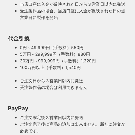
当店口座に入金が反映された日から３営業日以内に発送
受注製作品の場合、当店口座に入金が反映された日の翌
営業日に製作を開始
100年近く前のソケットも復活・特殊な絶縁体
代金引換
ヴィンテージスタイルの照明製作に欠かせない古いソケッ
0円～49,999円（手数料）550円
ト。何十年、時には100年近く前のソケットシェルを使うこ
5万円～299,999円（手数料）880円
ともあります。ところが100年近く前のソケットに使われて
もしもの時も安心・製作担当者が修理を行いま
30万円～999,999円（手数料）1,320円
いたインシュレーター（絶縁体）はご覧の通り炭化してボロ
す
100万円以上（手数料）1,540円
ボロに。当店では専門機関に依頼し、特殊カーボンを使いオ
ご購入頂いた照明がもしも故障した場合は、すぐに当店にご
リジナルのインシュレーターを製造しました。これで100年
ご注文日から３営業日以内に発送
連絡ください！ハンドメイド照明やアンティーク照明は修理
近く前のソケットも安心してお使い頂けます。
受注製作品の場合は利用できません
が心配とよくお声を頂きますが、当店では器具を製作した本
人が責任をもって修理にあたります。造ったりカスタムした
本人だからこそ分かる不具合を見逃しません。
PayPay
◆もっと詳しく見る
ご注文確定後３営業日以内に発送
ご注文完了後に商品の追加は出来ません。新たに注文が
必要です。