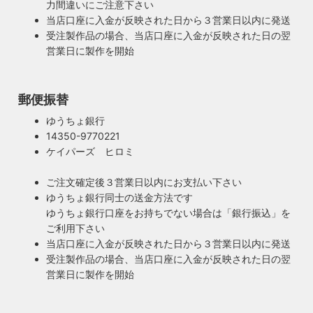
力間違いにご注意下さい
当店口座に入金が反映された日から３営業日以内に発送
受注製作品の場合、当店口座に入金が反映された日の翌
営業日に製作を開始
100年近く前のソケットも復活・特殊な絶縁体
郵便振替
ヴィンテージスタイルの照明製作に欠かせない古いソケッ
ト。何十年、時には100年近く前のソケットシェルを使うこ
ゆうちょ銀行
ともあります。ところが100年近く前のソケットに使われて
14350-9770221
もしもの時も安心・製作担当者が修理を行いま
いたインシュレーター（絶縁体）はご覧の通り炭化してボロ
ケイパーズ ヒロミ
す
ボロに。当店では専門機関に依頼し、特殊カーボンを使いオ
ご購入頂いた照明がもしも故障した場合は、すぐに当店にご
リジナルのインシュレーターを製造しました。これで100年
ご注文確定後３営業日以内にお支払い下さい
連絡ください！ハンドメイド照明やアンティーク照明は修理
近く前のソケットも安心してお使い頂けます。
ゆうちょ銀行同士の送金方法です
が心配とよくお声を頂きますが、当店では器具を製作した本
ゆうちょ銀行口座をお持ちでない場合は「銀行振込」を
人が責任をもって修理にあたります。造ったりカスタムした
ご利用下さい
本人だからこそ分かる不具合を見逃しません。
当店口座に入金が反映された日から３営業日以内に発送
◆もっと詳しく見る
受注製作品の場合、当店口座に入金が反映された日の翌
営業日に製作を開始