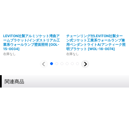
LEVITON社製アルミソケット湾曲ア
チェーンリング付LEVITON社製ター
ームブラケット/インダストリアル工
ン式ソケット工業系ウォールランプ兼
業系ウォールランプ壁面照明
[
OOL-
用ペンダントライトA/アンティーク照
15-0034
]
明ブラケット
[
WOL-16-0074
]
在庫なし
在庫なし
製造からアフターフォローまで自店で行う一貫
体制
特殊な形状・100年変わらず愛され続けるソケ
ハイロミドットコムでは、アンティーク照明のリメイクやオ
関連商品
ットを使用
リジナル照明の製造、販売から納品、修理などのアフタフォ
ローまで一貫して自店工房で行っています。デザインから製
ハイロミドットコムの照明にはアメリカンソケットを使用し
造まで行うオリジナル照明の製作はもちろん、アンティーク
ています。特徴的なのは、電球をねじ込むところにボール紙
やヴィンテージの照明はカスタムしたりリメイクして販売し
の筒のようなインシュレーター（特殊なカーボンで出来た絶
ています。ハンドメイドによる小規模生産により、他にはな
縁体）が使われていることです。エジソンが電球を発明した
い渋くてかっこいいヴィンテージスタイル照明をご提案して
100年以上前からこの形状は変わらず、現地アメリカで今な
います。
お愛され続けるソケットを使用しています。
◆もっと詳しく見る