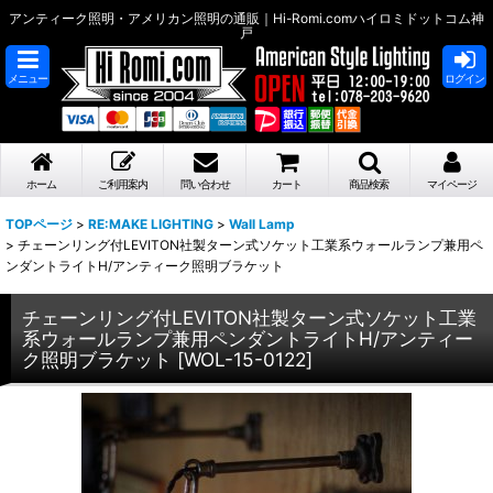
アンティーク照明・アメリカン照明の通販｜Hi-Romi.comハイロミドットコム神
戸
メニュー
ログイン
ホーム
ご利用案内
問い合わせ
カート
商品検索
マイページ
TOPページ
>
RE:MAKE LIGHTING
>
Wall Lamp
>
チェーンリング付LEVITON社製ターン式ソケット工業系ウォールランプ兼用ペ
ンダントライトH/アンティーク照明ブラケット
チェーンリング付LEVITON社製ターン式ソケット工業
系ウォールランプ兼用ペンダントライトH/アンティー
ク照明ブラケット
[
WOL-15-0122
]