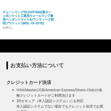
チェーンリング付LEVITON社製ター
ン式ソケット工業系ウォールランプ兼
用ペンダントライトA/アンティーク照
明ブラケット
[
WOL-15-0115
]
在庫なし
お支払い方法について
クレジットカード決済
VISA/Master/JCB/American Express/Diners Club/の各
種クレジットカードがご利用頂けます
3Dセキュア（本人認証システム）にも対応
安心のPSE適合照明・電気用品安全法の遵守
本人認証システムでない場合でもクレジット決済でお買
暮らしを照らす名脇役・こだわりのヴィンテー