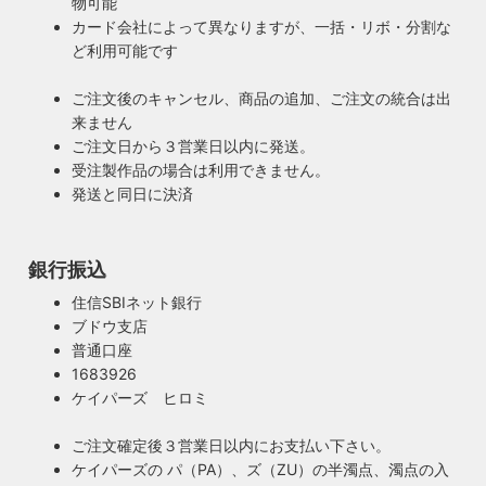
物可能
ハイロミドットコムで販売する照明は１点残らずPSE検査に
ジスタイル
カード会社によって異なりますが、一括・リボ・分割な
合格した照明です。製造後や出荷前に検査を行うため、当店
ど利用可能です
照明は暮らしの名脇役！メインのスーツが良いのに、靴や時
のオリジナル照明はもちろん、アンティークやヴィンテージ
計がダサいとイマイチ決まらない。住宅や店舗も同じく照明
の古い照明も安心してお使い頂けます。当店は製造事業者と
ご注文後のキャンセル、商品の追加、ご注文の統合は出
がダサいだけでせっかくの良い建築やインテリアも台無しで
して近畿経済産業局へ特定電気用品以外の電気用品の製造事
来ません
す。ハイロミドットコムがこだわるのは、旧き良きアメリカ
業者として届出を行っております。
ご注文日から３営業日以内に発送。
のインテリアや工業製品の重厚感やゴージャスさ。それでい
受注製作品の場合は利用できません。
て飽きの来ない無垢さや素朴さを追求したヴィンテージスタ
発送と同日に決済
イルでの提案にこだわっています。
◆もっと詳しく見る
銀行振込
住信SBIネット銀行
ブドウ支店
普通口座
1683926
ケイパーズ ヒロミ
ご注文確定後３営業日以内にお支払い下さい。
ケイパーズの パ（PA）、ズ（ZU）の半濁点、濁点の入