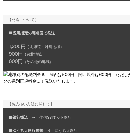
【発送について】
■
当店指定の宅急便で発送
1,200円
（北海道・沖縄地域）
900円
（東北地域）
600円
（その他の地域）
【お支払い方法に関して】
■
銀行振込
→ 住信SBIネット銀行
■
ゆうちょ銀行振替
→ ゆうちょ銀行