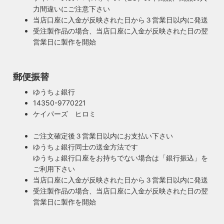
て飽きの来ない無垢さや素朴さを追求したヴィンテージスタ
力間違いにご注意下さい
イルでの提案にこだわっています。
当店口座に入金が反映された日から３営業日以内に発送
◆もっと詳しく見る
受注製作品の場合、当店口座に入金が反映された日の翌
営業日に製作を開始
郵便振替
ゆうちょ銀行
14350-9770221
ケイパーズ ヒロミ
ご注文確定後３営業日以内にお支払い下さい
ゆうちょ銀行同士の送金方法です
ゆうちょ銀行口座をお持ちでない場合は「銀行振込」を
ご利用下さい
当店口座に入金が反映された日から３営業日以内に発送
受注製作品の場合、当店口座に入金が反映された日の翌
営業日に製作を開始
100年近く前のソケットも復活・特殊な絶縁体
ヴィンテージスタイルの照明製作に欠かせない古いソケッ