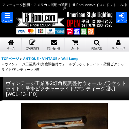
アンティーク照明・アメリカン照明の通販｜Hi-Romi.comハイロミドットコム神
戸
メニュー
ログイン
ホーム
ご利用案内
問い合わせ
カート
商品検索
マイページ
TOPページ
>
ANTIQUE・VINTAGE
>
Wall Lamp
>
ヴィンテージ工業系2灯角度調整付ウォールブラケットライト・壁掛ピクチャー
ライト/アンティーク照明
ヴィンテージ工業系2灯角度調整付ウォールブラケット
ライト・壁掛ピクチャーライト/アンティーク照明
[
WOL-13-110
]