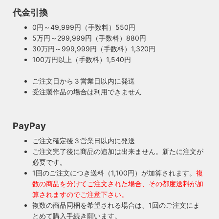
ト。何十年、時には100年近く前のソケットシェルを使うこ
代金引換
ともあります。ところが100年近く前のソケットに使われて
もしもの時も安心・製作担当者が修理を行いま
0円～49,999円（手数料）550円
いたインシュレーター（絶縁体）はご覧の通り炭化してボロ
す
5万円～299,999円（手数料）880円
ボロに。当店では専門機関に依頼し、特殊カーボンを使いオ
ご購入頂いた照明がもしも故障した場合は、すぐに当店にご
30万円～999,999円（手数料）1,320円
リジナルのインシュレーターを製造しました。これで100年
連絡ください！ハンドメイド照明やアンティーク照明は修理
100万円以上（手数料）1,540円
近く前のソケットも安心してお使い頂けます。
が心配とよくお声を頂きますが、当店では器具を製作した本
人が責任をもって修理にあたります。造ったりカスタムした
ご注文日から３営業日以内に発送
本人だからこそ分かる不具合を見逃しません。
受注製作品の場合は利用できません
◆もっと詳しく見る
PayPay
ご注文確定後３営業日以内に発送
ご注文完了後に商品の追加は出来ません。新たに注文が
必要です。
1回のご注文につき送料（1,100円）が加算されます。
複
数の商品を分けてご注文された場合、その都度送料が加
算されますのでご注意下さい。
複数の商品同梱を希望される場合は、1回のご注文にま
とめて購入手続き願います。