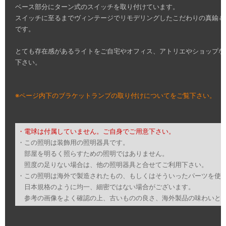
ベース部分にターン式のスイッチを取り付けています。
スイッチに至るまでヴィンテージでリモデリングしたこだわりの真鍮＆
です。
とても存在感があるライトをご自宅やオフィス、アトリエやショップな
下さい。
※ページ内下のブラケットランプの取り付けについてをご覧下さい。
・電球は付属していません。ご自身でご用意下さい。
・この照明は装飾用の照明器具です。
部屋を明るく照らすための照明ではありません。
照度の足りない場合は、他の照明器具と合せてご利用下さい。
・この照明は海外で製造されたもの、もしくはそういったパーツを使
日本規格のように均一、細密ではない場合がございます。
参考の画像をよく確認の上、古いものの良さ、海外製品の味わいと