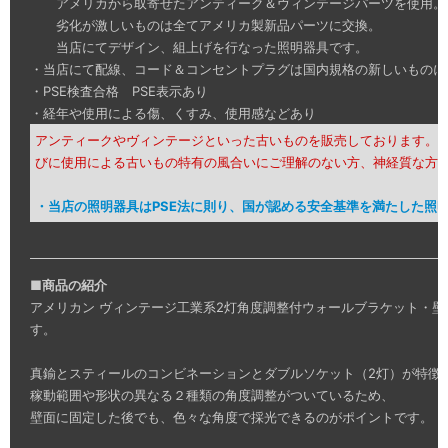
アメリカから取寄せたアンティーク＆ヴィンテージパーツを使用。
劣化が激しいものは全てアメリカ製新品パーツに交換。
当店にてデザイン、組上げを行なった照明器具です。
・当店にて配線、コード＆コンセントプラグは国内規格の新しいものに
・PSE検査合格 PSE表示あり
・経年や使用による傷、くすみ、使用感などあり
アンティークやヴィンテージといった古いものを販売しております。
びに使用による古いもの特有の風合いにご理解のない方、神経質な方
・当店の照明器具はPSE法に則り、国が認める安全基準を満たした照
■
商品の紹介
アメリカン ヴィンテージ工業系2灯角度調整付ウォールブラケット・
す。
真鍮とスティールのコンビネーションとダブルソケット（2灯）が特徴
稼動範囲や形状の異なる２種類の角度調整がついているため、
壁面に固定した後でも、色々な角度で採光できるのがポイントです。