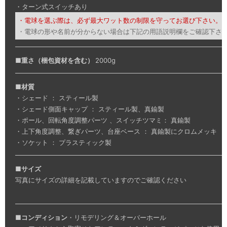
・ターン式スイッチあり
・電球を選ぶ際は、必ず最大ワット数の制限を守ってお選び下さい。
・電球の形や名前が分からない場合は下記の用語説明欄をご確認下さ
■
重さ（梱包資材を含む）
2000g
■
材質
・シェード ： スティール製
・シェード側面キャップ ： スティール製、真鍮製
・ポール、回転角度調整パーツ 、スイッチツマミ： 真鍮製
・上下角度調整、繋ぎパーツ、台座ベース ： 真鍮製にクロムメッキ
・ソケット ： プラスティック製
■
サイズ
写真にサイズの詳細を記載していますのでご確認ください
■
コンディション
・リモデリング＆オーバーホール