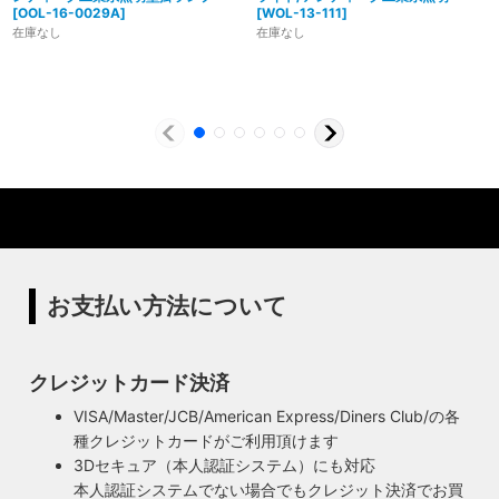
[
OOL-16-0029A
]
[
WOL-13-111
]
在庫なし
在庫なし
製造からアフターフォローまで自店で行う一貫
体制
特殊な形状・100年変わらず愛され続けるソケ
ハイロミドットコムでは、アンティーク照明のリメイクやオ
ットを使用
リジナル照明の製造、販売から納品、修理などのアフタフォ
ローまで一貫して自店工房で行っています。デザインから製
ハイロミドットコムの照明にはアメリカンソケットを使用し
造まで行うオリジナル照明の製作はもちろん、アンティーク
ています。特徴的なのは、電球をねじ込むところにボール紙
やヴィンテージの照明はカスタムしたりリメイクして販売し
の筒のようなインシュレーター（特殊なカーボンで出来た絶
ています。ハンドメイドによる小規模生産により、他にはな
縁体）が使われていることです。エジソンが電球を発明した
い渋くてかっこいいヴィンテージスタイル照明をご提案して
100年以上前からこの形状は変わらず、現地アメリカで今な
います。
お愛され続けるソケットを使用しています。
お支払い方法について
◆もっと詳しく見る
クレジットカード決済
VISA/Master/JCB/American Express/Diners Club/の各
種クレジットカードがご利用頂けます
3Dセキュア（本人認証システム）にも対応
本人認証システムでない場合でもクレジット決済でお買