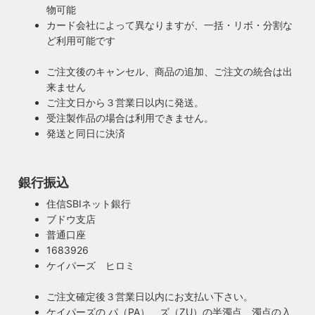
物可能
カード会社によって異なりますが、一括・リボ・分割な
ど利用可能です
ご注文後のキャンセル、商品の追加、ご注文の統合は出
来ません
ご注文日から３営業日以内に発送。
受注製作品の場合は利用できません。
発送と同日に決済
銀行振込
安心のPSE適合照明・電気用品安全法の遵守
暮らしを照らす名脇役・こだわりのヴィンテー
住信SBIネット銀行
ハイロミドットコムで販売する照明は１点残らずPSE検査に
ジスタイル
ブドウ支店
合格した照明です。製造後や出荷前に検査を行うため、当店
普通口座
照明は暮らしの名脇役！メインのスーツが良いのに、靴や時
のオリジナル照明はもちろん、アンティークやヴィンテージ
1683926
計がダサいとイマイチ決まらない。住宅や店舗も同じく照明
の古い照明も安心してお使い頂けます。当店は製造事業者と
ケイパーズ ヒロミ
がダサいだけでせっかくの良い建築やインテリアも台無しで
して近畿経済産業局へ特定電気用品以外の電気用品の製造事
す。ハイロミドットコムがこだわるのは、旧き良きアメリカ
業者として届出を行っております。
ご注文確定後３営業日以内にお支払い下さい。
のインテリアや工業製品の重厚感やゴージャスさ。それでい
ケイパーズの パ（PA）、ズ（ZU）の半濁点、濁点の入