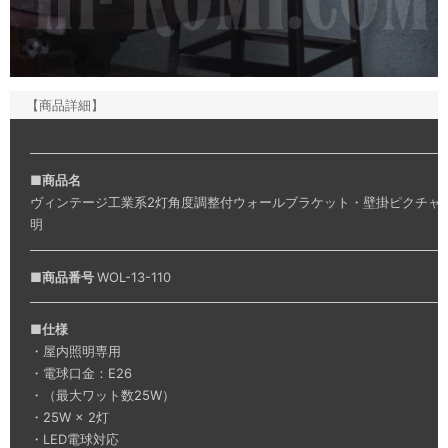
【商品詳細】
■
商品名
ヴィンテージ工業系2灯角度調整付ウォールブラケット・壁掛ピクチャ
明
■
商品番号
WOL-13-110
■
仕様
・屋内照明専用
・電球口金：E26
・（最大ワット数25W）
・25W × 2灯
・LED電球対応