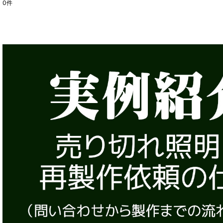
0
件
表示数
:
在庫あり
並び順
: