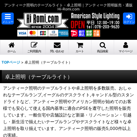
アンティーク照明のテーブルライト・卓上照明｜アンティーク照明販売・通販
Hi-Romi.com
メニュー
ログイン
ホーム
ご利用案内
問い合わせ
カート
商品検索
マイページ
TOPページ
>
卓上照明（テーブルライト）
卓上照明（テーブルライト）
アンティーク照明のテーブルライトや卓上照明を多数販売。おしゃ
れなテーブルランプ,イーグルのデスクライト,キャンドル型のスタン
ドライトなど、アンティーク照明やアメリカン照明が始めてのお客
様でも安心して使える国内基準に適合のPSEを遵守した照明を販売
しています。一般住宅や店舗設計など新築・リノベーション・引越
し・新生活で揃えたいテーブルランプやデスクライトなど様々な卓
上照明を取り揃えています。アンティーク照明の販売5,000件以上
の実績。