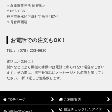
＜倉庫兼事務所 所在地＞
〒655-0861
神戸市垂水区下畑町字向井487-4
１号倉庫西端
お電話での注文もOK！
TEL：（078）203-9620
電話はお気軽に！
製作などにより機械の稼動中は電話に出られない場合がござい
ます。その際は、留守番電話にメッセージとお名前を残してく
ださい。 折り返しご連絡致します。
TOPページ
ご利用案内
最近チェックしたアイテ
照明一覧ページ