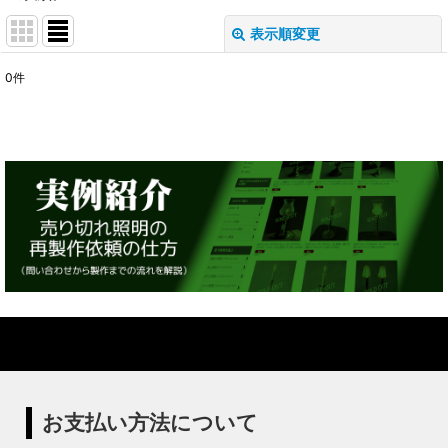
表示順変更
閉じる
0
件
表示数
:
在庫あり
並び順
:
絞り込む
お支払い方法について