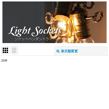
表示順変更
閉じる
25
件
表示数
:
在庫あり
並び順
:
絞り込む