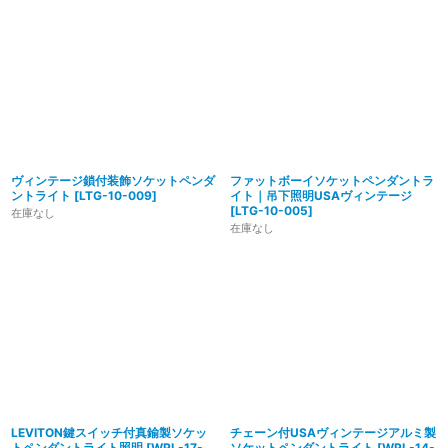
ヴィンテージ鎖付装飾ソケットペンダ
ファットボーイソケットペンダントラ
ントライト
[
LTG-10-009
]
イト｜吊下照明USAヴィンテージ
[
LTG-10-005
]
在庫なし
在庫なし
LEVITON鍵スイッチ付真鍮製ソケッ
チェーン付USAヴィンテージアルミ製
トペンダントライト照明
[
WPL-17-
ソケットペンダントライト
[
WPL-14-