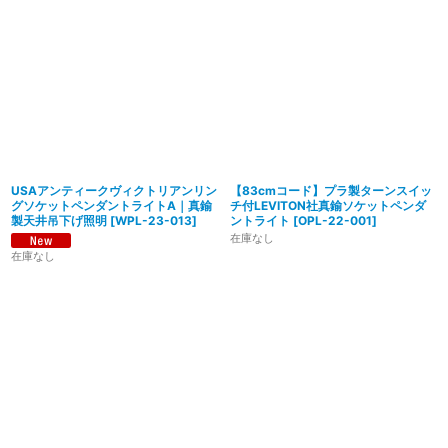
USAアンティークヴィクトリアンリン
【83cmコード】プラ製ターンスイッ
グソケットペンダントライトA｜真鍮
チ付LEVITON社真鍮ソケットペンダ
製天井吊下げ照明
[
WPL-23-013
]
ントライト
[
OPL-22-001
]
在庫なし
在庫なし