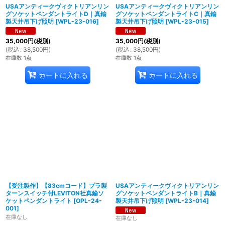
USAアンティークヴィクトリアンリン
USAアンティークヴィクトリアンリン
グソケットペンダントライトD｜真鍮
グソケットペンダントライトC｜真鍮
製天井吊下げ照明
[
WPL-23-016
]
製天井吊下げ照明
[
WPL-23-015
]
35,000
円
(税別)
35,000
円
(税別)
(
税込
:
38,500
円
)
(
税込
:
38,500
円
)
在庫数 1点
在庫数 1点
カートに入れる
カートに入れる
【受注製作】【83cmコード】プラ製
USAアンティークヴィクトリアンリン
ターンスイッチ付LEVITON社真鍮ソ
グソケットペンダントライトB｜真鍮
ケットペンダントライト
[
OPL-24-
製天井吊下げ照明
[
WPL-23-014
]
001
]
在庫なし
在庫なし