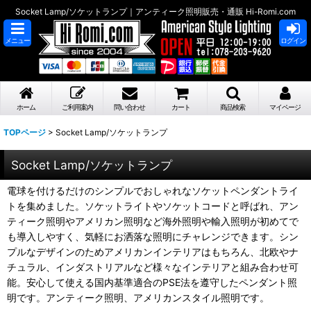
Socket Lamp/ソケットランプ｜アンティーク照明販売・通販 Hi-Romi.com
メニュー
ログイン
ホーム
ご利用案内
問い合わせ
カート
商品検索
マイページ
TOPページ
>
Socket Lamp/ソケットランプ
Socket Lamp/ソケットランプ
電球を付けるだけのシンプルでおしゃれなソケットペンダントライ
トを集めました。ソケットライトやソケットコードと呼ばれ、アン
ティーク照明やアメリカン照明など海外照明や輸入照明が初めてで
も導入しやすく、気軽にお洒落な照明にチャレンジできます。シン
プルなデザインのためアメリカンインテリアはもちろん、北欧やナ
チュラル、インダストリアルなど様々なインテリアと組み合わせ可
能。安心して使える国内基準適合のPSE法を遵守したペンダント照
明です。アンティーク照明、アメリカンスタイル照明です。