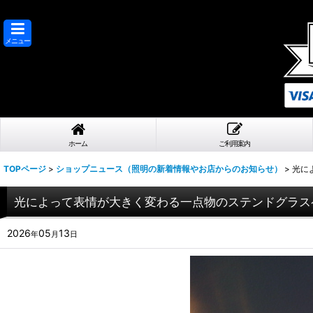
メニュー
ホーム
ご利用案内
TOPページ
>
ショップニュース（照明の新着情報やお店からのお知らせ）
>
光に
光によって表情が大きく変わる一点物のステンドグラス
2026
05
13
年
月
日